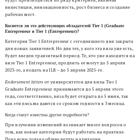
будут производиться по ряду критериев, включая
инвестиции, инновационность, рост бизнеса и создание
рабочих мест.
Коснется ли это действующих обладателей Tier 1 (Graduate
Entrepreneur и Tier 1 (Entrepreneur)?
Категория Tier 1 Entrepreneur с сегодняшнего дня закрыта
для новых заявителей. Но для тех, у кого эта виза уже есть,
будет введен транзитный период.
Те, кто уже находятся на
визе Tier 1 Entrepreneur, продлить ее могут до 5 апреля
2023-го, а подать на ILR – до 5 апреля 2025-го.
Еndorsement letters
от университетов для визы Tier 1
Graduate Entrepreneur принимаются до 5 апреля этого
года, соответственно, виза
будет открыта до 5 июля, так
как эти письма даются со сроком годности в 3 месяца.
Когда станут известны другие подробности?
При изучении изменений возникает много вопросов о
том, как новые категории будут работать на практике.
Пока ясны только общие черты и критерии.