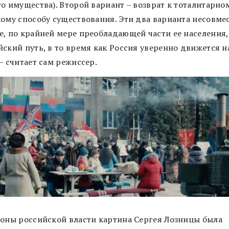
о имущества). Второй вариант – возврат к тоталитарно
кому способу существования. Эти два варианта несовме
е, по крайней мере преобладающей части ее населения,
ский путь, в то время как Россия уверенно движется н
– считает сам режиссер.
роны российской власти картина Сергея Лозницы была