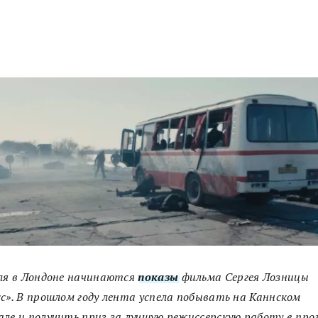
ля в Лондоне начинаются
показы
фильма Сергея Лозницы
с». В прошлом году лента успела побывать на Каннском
ле и получить приз за лучшую режиссерскую работу в пр