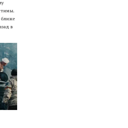
му
стимы.
 ближе
азад в