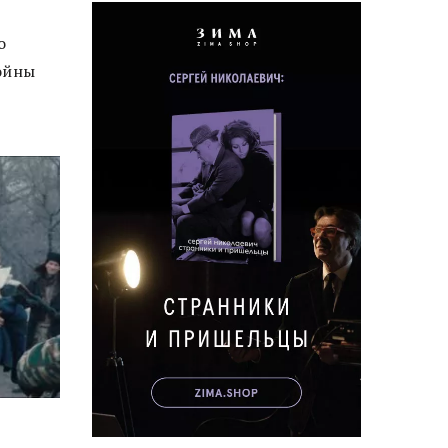
о
войны
м