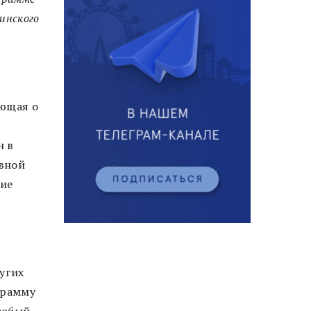
инского
ающая о
н в
овной
ие
ругих
грамму
собый