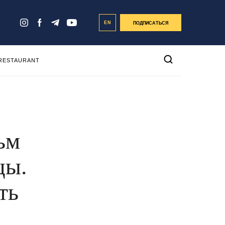
EN
ПОДПИСАТЬСЯ
 RESTAURANT
ьм
цы.
ть