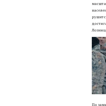
масшта
населен
рушится
достига
Лозниц
По зам