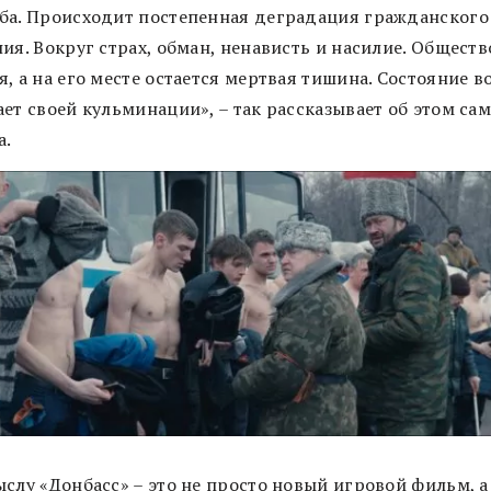
ба. Происходит постепенная деградация гражданского
ия. Вокруг страх, обман, ненависть и насилие. Обществ
, а на его месте остается мертвая тишина. Состояние 
ет своей кульминации», – так рассказывает об этом са
а.
ыслу «Донбасс» – это не просто новый игровой фильм, а