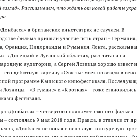
 взгляд». Рассказываем, что ждать от новой работы укра
ра.
Донбасса» в британских кинотеатрах не случаен. В
одстве фильма приняли участие пять стран – Германия,
а, Франция, Нидерланды и Румыния. Лента, рассказыв
х в Донецкой и Луганской областях, рассчитана на
ародную аудиторию, а Сергей Лозница хорошо известе
 – его дебютную картину «Счастье мое» показали в осн
сной программе Каннского кинофестиваля. Последующ
 Лозницы – «В тумане» и «Кроткая» – тоже становились
иками фестиваля.
ра «Донбасса» – четвертого полнометражного фильма
 – состоялась 9 мая 2018 года. Правда, в отличие от д
льмов, «Донбасс» не попал в основную конкурсную про
Жюри рассматривало его в параллельной программе «О