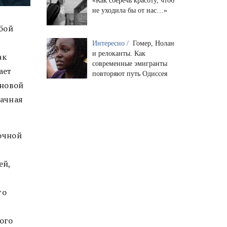
«Как сберечь красоту, чтоб
не уходила бы от нас…»
бой
Интересно /
Гомер, Нолан
и релоканты. Как
ак
современные эмигранты
ает
повторяют путь Одиссея
 новой
рачная
очной
ей,
то
ого