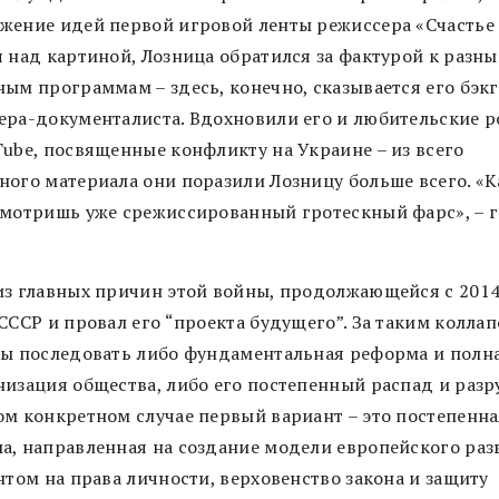
жение идей первой игровой ленты режиссера «Счастье 
я над картиной, Лозница обратился за фактурой к разн
ным программам – здесь, конечно, сказывается его бэк
ера-документалиста. Вдохновили его и любительские 
Tube, посвященные конфликту на Украине – из всего
ного материала они поразили Лозницу больше всего. «К
смотришь уже срежиссированный гротескный фарс», – 
из главных причин этой войны, продолжающейся с 2014 
СССР и провал его “проекта будущего”. За таким колла
бы последовать либо фундаментальная реформа и полн
низация общества, либо его постепенный распад и разр
ом конкретном случае первый вариант – это постепенн
а, направленная на создание модели европейского раз
нтом на права личности, верховенство закона и защиту