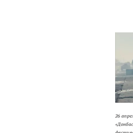
26 апре
«Донбас
фестива