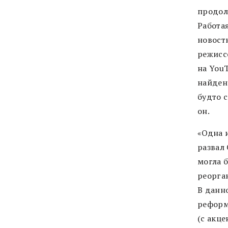
продол
Работа
новост
режисс
на You
найден
будто 
он.
«Одна 
развал 
могла 
реорга
В данн
реформ
(с акце