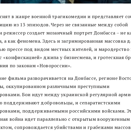
снят в жанре военной трагикомедии и представляет со
ицию из 13 эпизодов. Через не связанные между собой
и режиссер создает мозаичный портрет Донбасса – не к
а, а как феномена. Здесь и загримированная массовка д
ью прессе под видом местных жителей, и мародерство
 с «конфискацией» джипа у бизнесмена, и гротескная б
ния по законам «Новороссии».
вие фильма разворачивается на Донбассе, регионе Вост
ы, оккупированном различными преступными
ровками. Бои идут между украинской регулярной арми
ю поддерживают добровольцы, и сепаратистскими
ровками, поддерживаемыми российскими войсками. Э
ная война идет параллельно с открытым вооруженным
ктом, сопровождается убийствами и грабежами массов