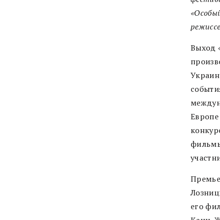
«Особый
режиссе
Выход «
произв
Украин
события
междун
Европе
конкур
фильмы
участн
Премье
Лозницы
его фи
Канн. 