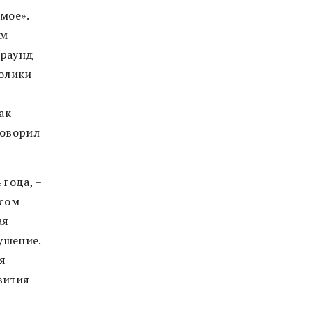
мое».
ым
граунд
ролики
ак
говорил
года, –
псом
ая
ушение.
ая
вития