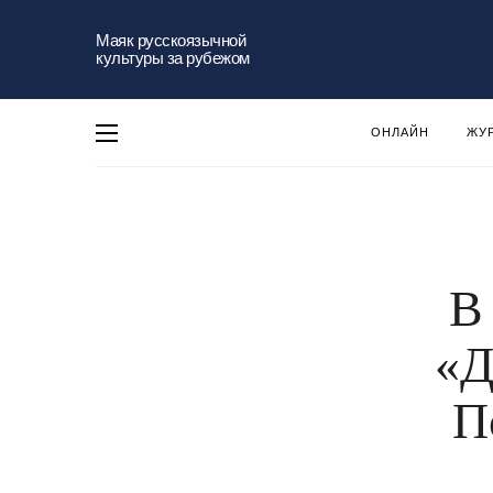
Маяк русскоязычной
культуры за рубежом
ОНЛАЙН
ЖУ
В
«Д
П