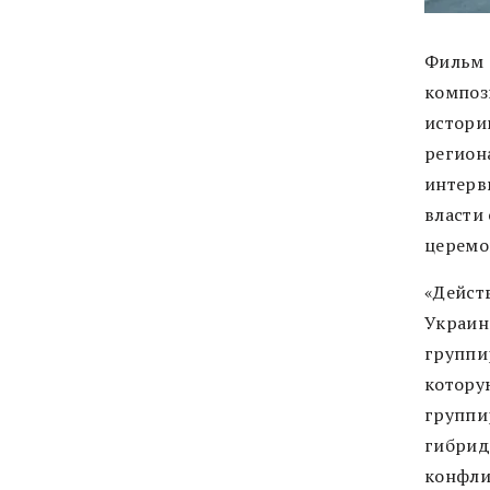
Фильм 
композ
истори
регион
интерв
власти
церемо
«Дейст
Украин
группи
котору
группи
гибрид
конфли