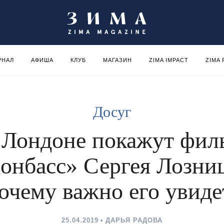
РНАЛ
АФИША
КЛУБ
МАГАЗИН
ZIMA IMPACT
ZIMA
Досуг
 Лондоне покажут фил
онбасс» Сергея Лозни
очему важно его увиде
25.04.2019
ДАРЬЯ РАДОВА