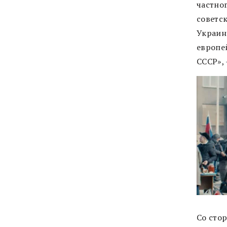
частног
советс
Украин
европей
СССР», 
Со сто