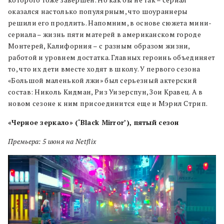
которого тоже завершен. Но как бы не так – сериал
оказался настолько популярным, что шоураннеры
решили его продлить. Напомним, в основе сюжета мини-
сериала – жизнь пяти матерей в американском городе
Монтерей, Калифорния – с разным образом жизни,
работой и уровнем достатка. Главных героинь объединяет
то, что их дети вместе ходят в школу. У первого сезона
«Большой маленькой лжи» был серьезный актерский
состав: Николь Кидман, Риз Уизерспун, Зои Кравец. А в
новом сезоне к ним присоединится еще и Мэрил Стрип.
«Черное зеркало» (‘Black Mirror’), пятый сезон
Премьера: 5 июня на Netflix