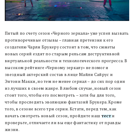
Пятый по счету сезон «Черного зеркала» уже успел вызвать
противоречивые отзывы – главная претензия к его
создателю Чарли Брукеру состоит в том, что сюжеты
новых серий ездят по старым рельсам деструктивной
виртуальной реальности и технологического прогресса. В
высоком рейтинге «Черному зеркалу» не помог и
звездный актерский состав в лице Майли Сайрус и
Энтони Макки, но тем не менее сериал – до сих пор один
из лучших в своем жанре. В любом случае, новый сезон
стоит того, чтобы его посмотреть – хотя бы для того,
чтобы проследить эволюцию фантазий Брукера. Кроме
того, в сезоне всего три серии. Кстати, перед тем, как
начать смотреть новый сезон, пройдите наш
тест
и
проверьте, отличаете ли вы еще фантастику от правды
жизни.