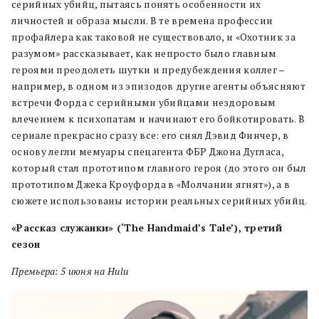
серийных убийц, пытаясь понять особенности их
личностей и образа мысли. В те времена профессии
профайлера как таковой не существовало, и «Охотник за
разумом» рассказывает, как непросто было главным
героями преодолеть шутки и предубеждения коллег –
например, в одном из эпизодов другие агенты объясняют
встречи Форда с серийными убийцами нездоровым
влечением к психопатам и начинают его бойкотировать. В
сериале прекрасно сразу все: его снял Дэвид Финчер, в
основу легли мемуары спецагента ФБР Джона Дугласа,
который стал прототипом главного героя (до этого он был
прототипом Джека Кроуфорда в «Молчании ягнят»), а в
сюжете использованы истории реальных серийных убийц.
«Рассказ служанки» (‘The Handmaid’s Tale’), третий
сезон
Премьера: 5 июня на Hulu