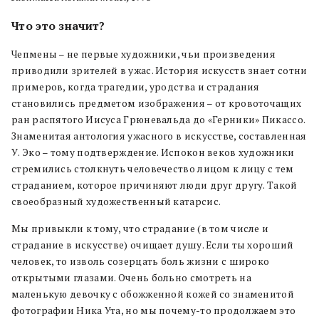
Что это значит?
Чепмены – не первые художники, чьи произведения
приводили зрителей в ужас. История искусств знает сотни
примеров, когда трагедии, уродства и страдания
становились предметом изображения – от кровоточащих
ран распятого Иисуса Грюневальда до «Герники» Пикассо.
Знаменитая антология ужасного в искусстве, составленная
У. Эко – тому подтверждение. Испокон веков художники
стремились столкнуть человечество лицом к лицу с тем
страданием, которое причиняют люди друг другу. Такой
своеобразный художественный катарсис.
Мы привыкли к тому, что страдание (в том числе и
страдание в искусстве) очищает душу. Если ты хороший
человек, то изволь созерцать боль жизни с широко
открытыми глазами. Очень больно смотреть на
маленькую девочку с обожженной кожей со знаменитой
фотографии Ника Ута, но мы почему-то продолжаем это