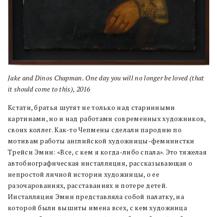
Jake and Dinos Chapman. One day you will no longer be loved (that
it should come to this), 2016
Кстати, братья шутят не только над старинными
картинами, но и над работами современных художников,
своих коллег. Как-то Чепмены сделали пародию по
мотивам работы английской художницы-феминистки
Трейси Эмин: «Все, с кем я когда-либо спала». Это тяжелая
автобиографическая инсталляция, рассказывающая о
непростой личной истории художницы, о ее
разочарованиях, расставаниях и потере детей.
Инсталляция Эмин представляла собой палатку, на
которой были вышиты имена всех, с кем художница