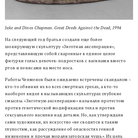
Jake and Dinos Chapman. Great Deeds Against the Dead, 1994
На следующий год братья создали еще более
шокирующую скульптуру «Зиготная акселерация»,
представляющую собой сваренные в единое целое
фигурки голых девочек-подростков с вагинами вместо
ртов и пенисами на месте носа.
Работы Чепменов были ожидаемо встречены скандалом –
кто-то обвинял их во всех смертных грехах, а кто-то
наоборот видел в вызывающих скульптурах глубокие
смыслы. «Зиготную акселерацию» называли протестом
против генетической модификации тела и против
сексуального насилия над детьми. Но, как утверждали
сами художники, их искусство «не сводится к таким
глупостям, как рассуждение об опасностях генной
инженерии и прочая морализаторская чушь». Их цель