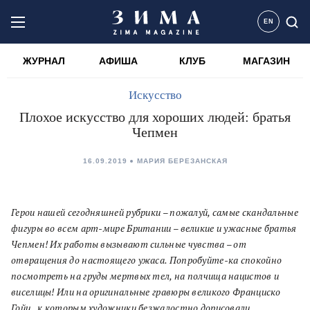
EN
ЖУРНАЛ
АФИША
КЛУБ
МАГАЗИН
Искусство
Плохое искусство для хороших людей: братья
Чепмен
16.09.2019
МАРИЯ БЕРЕЗАНСКАЯ
Герои нашей сегодняшней рубрики – пожалуй, самые скандальные
фигуры во всем арт-мире Британии – великие и ужасные братья
Чепмен! Их работы вызывают сильные чувства – от
отвращения до настоящего ужаса.
Попробуйте-ка спокойно
посмотреть на груды мертвых тел, на полчища нацистов и
виселицы! Или на оригинальные гравюры великого Франциско
Гойи, к которым художники безжалостно дорисовали