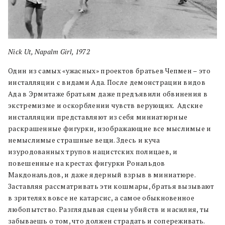
Nick Ut, Napalm Girl, 1972
Один из самых «ужасных» проектов братьев Чепмен – это
инсталляции с видами Ада. После демонстрации видов
Ада в Эрмитаже братьям даже предъявили обвинения в
экстремизме и оскорблении чувств верующих. Адские
инсталляции представляют из себя миниатюрные
раскрашенные фигурки, изображающие все мыслимые и
немыслимые страшные вещи. Здесь и куча
изуродованных трупов нацистских полицаев, и
повешенные на крестах фигурки Рональдов
Макдональдов, и даже ядерный взрыв в миниатюре.
Заставляя рассматривать эти кошмары, братья вызывают
в зрителях вовсе не катарсис, а самое обыкновенное
любопытство. Разглядывая сцены убийств и насилия, ты
забываешь о том, что должен страдать и сопереживать.