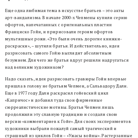
Еще одна любимая тема в искусстве братьев – это акты
арт-вандализма. В начале 2000-х Чепмены купили серию
офортов, напечатанных с оригинальных пластин
Франциско Гойи, и пририсовали героям офортов
мультяшные рожи. «Это были очень дорогие книжки-
раскраски», – шутили братья. И действительно, идея
разрисовать самого Гойю выглядит абсолютным
безумием. Для чего же братья вдруг решили надругаться
над великим художником?
Надо сказать, идея разрисовать гравюры Гойи впервые
пришла в голову не братьям Чепмен, а Сальвадору Дали.
Еще в 1977 году Дали раскрасил гойевский цикл
«Капричос» и добавил туда свои фирменные
сюрреалистические мотивы. Братья Чепмен лишь
продолжили эту славную традицию и создали свою
версию «комментариев к Гойе». Для своих экспериментов
художники выбрали пожалуй самый трагический и
страшный из циклов Гойи – «Ужасы войны». Растерзанные