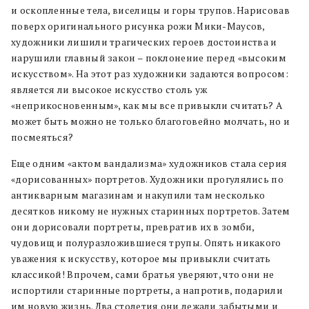
и оскопленные тела, виселицы и горы трупов. Нарисовав
поверх оригинального рисунка рожи Мики-Маусов,
художники лишили трагических героев достоинства и
нарушили главный закон – поклонение перед «высоким
искусством». На этот раз художники задаются вопросом:
является ли высокое искусство столь уж
«неприкосновенным», как мы все привыкли считать? А
может быть можно не только благоговейно молчать, но и
посмеяться?
Еще одним «актом вандализма» художников стала серия
«дорисованных» портретов. Художники прогулялись по
антикварным магазинам и накупили там несколько
десятков никому не нужных старинных портретов. Затем
они дорисовали портреты, превратив их в зомби,
чудовищ и полуразложившиеся трупы. Опять никакого
уважения к искусству, которое мы привыкли считать
классикой! Впрочем, сами братья уверяют, что они не
испортили старинные портреты, а напротив, подарили
им новую жизнь. Два столетия они лежали забытыми и