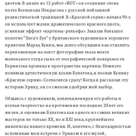
цветом. В цикле из 12 работ «ВОТ» он соединил слова
поэта Всеволода Некрасова с русской пейзажной
реалистической традицией. В «Красной серии» начала 90-х
он использует мазки драматического красного цвета,
усиливая эффект «картины-рельефа». Заказав большое
полотно “Sava’s Eye” у британского художника и хорошего
приятеля Марка Куинн, мы долго обсуждали как отделить
переложенную на холст фотографию глаза моего
маленького тогда сына от географической поверхности
Берингова пролива в пространстве картины. Немного
понимая артистическую кухню Булатова, я послал Куинну
«Красную серию». Согласился сразу! Когда я рассказал эту
историю Эрику, он со смехом одобрил мой выбор.
Общаясь с художником, коллекционируя его работы и
изучая творчество на протяжении последних 20 лет его
жизни, я оцениваю Булатова как одного из самых великих
мастеров не только ХХ, но и XXI века, крупнейшего
живописца нашего времени. И, конечно, с благодарностью
вспоминаю мои встречи с Эриком и его музой,