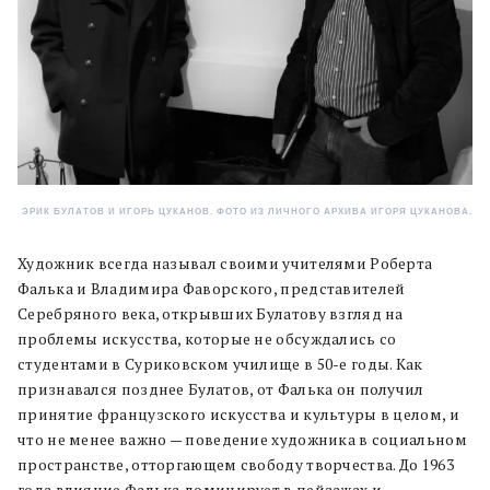
ЭРИК БУЛАТОВ И ИГОРЬ ЦУКАНОВ. ФОТО ИЗ ЛИЧНОГО АРХИВА ИГОРЯ ЦУКАНОВА.
Художник всегда называл своими учителями Роберта
Фалька и Владимира Фаворского, представителей
Серебряного века, открывших Булатову взгляд на
проблемы искусства, которые не обсуждались со
студентами в Суриковском училище в 50-е годы. Как
признавался позднее Булатов, от Фалька он получил
принятие французского искусства и культуры в целом, и
что не менее важно — поведение художника в социальном
пространстве, отторгающем свободу творчества. До 1963
года влияние Фалька доминирует в пейзажах и