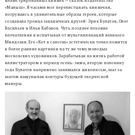
иллюстрированных книжек — сказок издательства
«Малыш». Я часами мог перелистывать книжечки,
погружаясь в удивительные образы героев, которые
создавала троица закадычных друзей: Эрик Булатов, Олег
Васильев и Илья Кабаков. Чуть позднее похожие
впечатления я испытывал от мультипликаций великого
Миядзаки. Его «Кот в сапогах» эстетически точно ложится
в более ранние картинки на ту же тему молодых
московских художников. Зарабатывая на жизнь работой
иллюстратором в период осень-зима, вторую половину
года Булатов напряжено занимался живописью, шаг за
шагом нащупывая контуры будущей творческой
манеры.