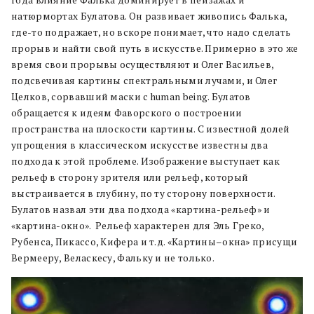
натюрмортах Булатова. Он развивает живопись Фалька,
где-то подражает, но вскоре понимает, что надо сделать
прорыв и найти свой путь в искусстве. Примерно в это же
время свои прорывы осуществляют и Олег Васильев,
подсвечивая картины спектральными лучами, и Олег
Целков, сорвавший маски с human being. Булатов
обращается к идеям Фаворского о построении
пространства на плоскости картины. С известной долей
упрощения в классическом искусстве известны два
подхода к этой проблеме. Изображение выступает как
рельеф в сторону зрителя или рельеф, который
выстраивается в глубину, по ту сторону поверхности.
Булатов назвал эти два подхода «картина-рельеф» и
«картина-окно». Рельеф характерен для Эль Греко,
Рубенса, Пикассо, Кифера и т.д. «Картины–окна» присущи
Вермееру, Веласкесу, Фальку и не только.