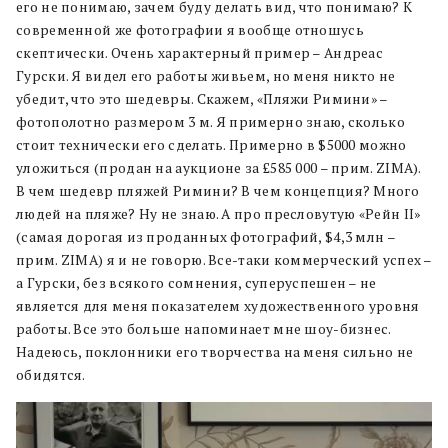
его не понимаю, зачем буду делать вид, что понимаю? К
современной же фотографии я вообще отношусь
скептически. Очень характерный пример – Андреас
Гурски. Я видел его работы живьем, но меня никто не
убедит, что это шедевры. Скажем, «Пляжи Римини» –
фотополотно размером 3 м. Я примерно знаю, сколько
стоит технически его сделать. Примерно в $5000 можно
уложиться (продан на аукционе за £585 000 – прим. ZIMA).
В чем шедевр пляжей Римини? В чем концепция? Много
людей на пляже? Ну не знаю. А про пресловутую «Рейн II»
(самая дорогая из проданных фотографий, $4,3 млн –
прим. ZIMA) я и не говорю. Все-таки коммерческий успех –
а Гурски, без всякого сомнения, суперуспешен – не
является для меня показателем художественного уровня
работы. Все это больше напоминает мне шоу-бизнес.
Надеюсь, поклонники его творчества на меня сильно не
обидятся.