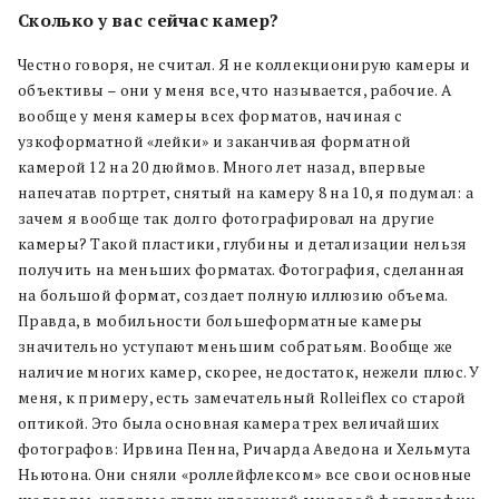
Сколько у вас сейчас камер?
Честно говоря, не считал. Я не коллекционирую камеры и
объективы – они у меня все, что называется, рабочие. А
вообще у меня камеры всех форматов, начиная с
узкоформатной «лейки» и заканчивая форматной
камерой 12 на 20 дюймов. Много лет назад, впервые
напечатав портрет, снятый на камеру 8 на 10, я подумал: а
зачем я вообще так долго фотографировал на другие
камеры? Такой пластики, глубины и детализации нельзя
получить на меньших форматах. Фотография, сделанная
на большой формат, создает полную иллюзию объема.
Правда, в мобильности большеформатные камеры
значительно уступают меньшим собратьям. Вообще же
наличие многих камер, скорее, недостаток, нежели плюс. У
меня, к примеру, есть замечательный Rolleiflex со старой
оптикой. Это была основная камера трех величайших
фотографов: Ирвина Пенна, Ричарда Аведона и Хельмута
Ньютона. Они сняли «роллейфлексом» все свои основные