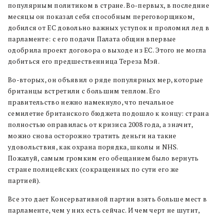
популярным политиком в стране. Во-первых, в последние
месяцы он показал себя способным переговорщиком,
добился от ЕС довольно важных уступок и проломил лед в
парламенте: с его подачи Палата общин впервые
одобрила проект договора о выходе из ЕС. Этого не могла
добиться его предшественница Тереза Мэй.
Во-вторых, он объявил о ряде популярных мер, которые
британцы встретили с большим теплом. Его
правительство нежно намекнуло, что печальное
семилетие британского бюджета подошло к концу: страна
полностью оправилась от кризиса 2008 года, а значит,
можно снова осторожно тратить деньги на такие
удовольствия, как охрана порядка, школы и NHS.
Пожалуй, самым громким его обещанием было вернуть
стране полицейских (сокращенных по сути его же
партией).
Все это дает Консервативной партии взять больше мест в
парламенте, чем у них есть сейчас. И чем черт не шутит,