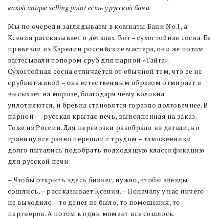
какой
unique
selling
point
есть у русской бани.
Мы по очереди заглядываем в комнаты Бани No.1, а
Ксения рассказывает о деталях. Вот – сухостойная сосна. Ее
привезли из Карелии российские мастера, они же потом
вытесывали топором сруб для парной «Тайга».
Сухостойная сосна отличается от обычной тем, что ее не
срубают живой – она естественным образом отмирает и
высыхает на морозе, благодаря чему волокна
уплотняются, и бревна становятся гораздо долговечнее. В
парной – русская крытая печь, выполненная на заказ.
Тоже из России. Для перевозки разобрали на детали, но
границу все равно перешли с трудом – таможенники
долго пытались подобрать подходящую классификацию
для русской печи.
– Чтобы открыть здесь бизнес, нужно, чтобы звезды
сошлись, – рассказывает Ксения. – Поначалу у нас ничего
не выходило – то денег не было, то помещения, то
партнеров. А потом в один момент все сошлось.