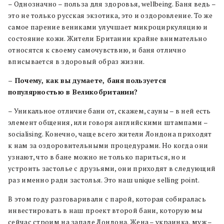
– Однозначнo – польза для здоровья, wellbeing. Баня ведь –
это не только русская экзотика, это и оздоровление. То же
самое парение вениками улучшает микроциркуляцию и
состояние кожи. Жители Британии крайне внимательно
относятся к своему самочувствию, и баня отлично
вписывается в здоровый образ жизни.
– Почему, как вы думаете, баня пользуется
популярностью в Великобритании?
– Уникальное отличие бани от, скажем, сауны – в ней есть
элемент общения, или говоря английскими штампами –
socialising. Конечно, чаще всего жители Лондона приходят
к нам за оздоровительными процедурами. Но когда они
узнают, что в бане можно не только париться, но и
устроить застолье с друзьями, они приходят в следующий
раз именно ради застолья. Это наш unique selling point.
В этом году разговаривали с парой, которая собиралась
инвестировать в наш проект второй бани, которую мы
сейчас строим на западе Лондона. Жена – украинка, муж –