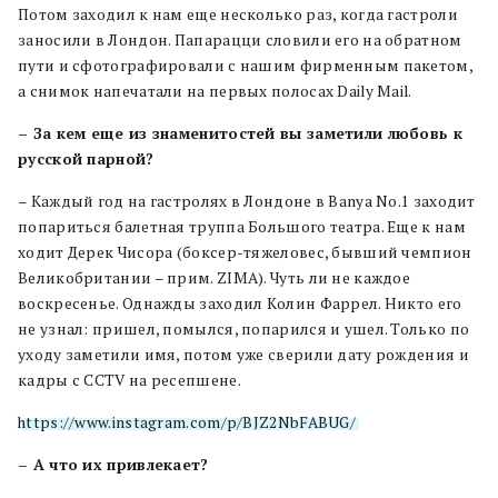
Потом заходил к нам еще несколько раз, когда гастроли
заносили в Лондон. Папарацци словили его на обратном
пути и сфотографировали с нашим фирменным пакетом,
а снимок напечатали на первых полосах Daily Mail.
– За кем еще из знаменитостей вы заметили любовь к
русской парной?
– Каждый год на гастролях в Лондоне в Banya No.1 заходит
попариться балетная труппа Большого театра. Еще к нам
ходит Дерек Чисора (боксер-тяжеловес, бывший чемпион
Великобритании – прим. ZIMA). Чуть ли не каждое
воскресенье. Однажды заходил Колин Фаррел. Никто его
не узнал: пришел, помылся, попарился и ушел. Только по
уходу заметили имя, потом уже сверили дату рождения и
кадры с CCTV на ресепшене.
https://www.instagram.com/p/BJZ2NbFABUG/
– А что их привлекает?