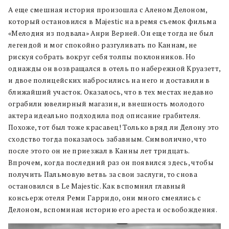
А еще смешная история произошла с Аленом Делоном,
который остановился в Majestic на время съемок фильма
«Мелодия из подвала» Анри Верней. Он еще тогда не был
легендой и мог спокойно разгуливать по Каннам, не
рискуя собрать вокруг себя толпы поклонников. Но
однажды он возвращался в отель по набережной Круазетт,
и двое полицейских набросились на него и доставили в
ближайший участок. Оказалось, что в тех местах недавно
ограбили ювелирный магазин, и внешность молодого
актера идеально подходила под описание грабителя.
Похоже, тот был тоже красавец! Только вряд ли Делону это
сходство тогда показалось забавным. Символично, что
после этого он не приезжал в Канны лет тридцать.
Впрочем, когда последний раз он появился здесь, чтобы
получить Пальмовую ветвь за свои заслуги, то снова
остановился в Le Majestic. Как вспомнил главный
консьерж отеля Реми Гарридо, они много смеялись с
Делоном, вспоминая историю его ареста и освобождения.