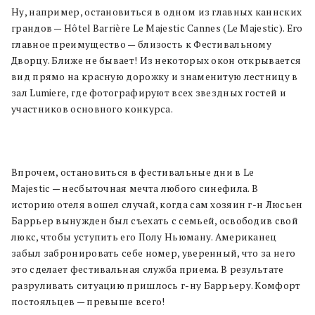
Ну, например, остановиться в одном из главных каннских
грандов — Hôtel Barrière Le Majestic Cannes (Le Majestic). Его
главное преимущество — близость к Фестивальному
Дворцу. Ближе не бывает! Из некоторых окон открывается
вид прямо на красную дорожку и знаменитую лестницу в
зал Lumiere, где фотографируют всех звездных гостей и
участников основного конкурса.
Впрочем, остановиться в фестивальные дни в Le
Majestic — несбыточная мечта любого синефила. В
историю отеля вошел случай, когда сам хозяин г-н Люсьен
Баррьер вынужден был съехать с семьей, освободив свой
люкс, чтобы уступить его Полу Ньюману. Американец
забыл забронировать себе номер, уверенный, что за него
это сделает фестивальная служба приема. В результате
разруливать ситуацию пришлось г-ну Баррьеру. Комфорт
постояльцев — превыше всего!