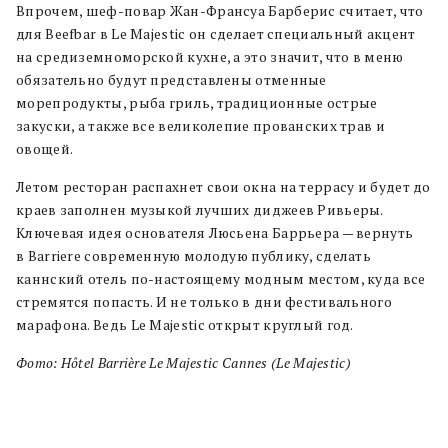
Впрочем, шеф-повар Жан-Франсуа Барберис считает, что
для Beefbar в Le Majestic он сделает специальный акцент
на средиземноморской кухне, а это значит, что в меню
обязательно будут представлены отменные
морепродукты, рыба гриль, традиционные острые
закуски, а также все великолепие прованских трав и
овощей.
Летом ресторан распахнет свои окна на террасу и будет до
краев заполнен музыкой лучших диджеев Ривьеры.
Ключевая идея основателя Люсьена Баррьера — вернуть
в Barriere современную молодую публику, сделать
каннский отель по-настоящему модным местом, куда все
стремятся попасть. И не только в дни фестивального
марафона. Ведь Le Majestic открыт круглый год.
Фото: Hôtel Barrière Le Majestic Cannes (Le Majestic)