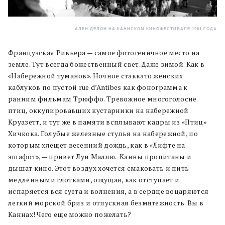
АЛЕН ДЕЛОН НА КАННСКОМ КИНОФЕСТИВАЛЕ 1961 ГОДА
Французская Ривьера — самое фотогеничное место на
земле. Тут всегда божественный свет. Даже зимой. Как в
«Набережной туманов». Ночное стаккато женских
каблуков по пустой rue d’Antibes как фонограмма к
ранним фильмам Трюффо. Тревожное многоголосие
птиц, оккупировавших кустарники на набережной
Круазетт, и тут же в памяти всплывают кадры из «Птиц»
Хичкока. Голубые железные стулья на набережной, по
которым хлещет весенний дождь, как в «Лифте на
эшафот», — привет Луи Маллю. Канны пропитаны и
дышат кино. Этот воздух хочется смаковать и пить
медленными глотками, ощущая, как отступает и
испаряется вся суета и волнения, а в сердце воцаряются
легкий морской бриз и отпускная безмятежность. Вы в
Каннах! Чего еще можно пожелать?