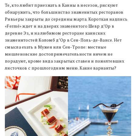
Те, кто любит приезжать в Канны в несезон, рискуют
обнаружить, что большинство знаменитых ресторанов
Ривьеры закрыты до середины марта. Короткая надпись
«Fermé» ждет и на дверях знаменитого Шевр д’Ор в
деревне Эз, и на любимом ресторане каннских
знаменитостей Коломб д’Ор в Сен-Поль-де-Вансе. Нет
смысла ехать в Мужен или Сен-Тропе: местные
мишленовские достопримечательности ничем не
порадуют, кроме вида закрытых ставен и пожелтевших
листочков с прошлогодним меню. Какие варианты?