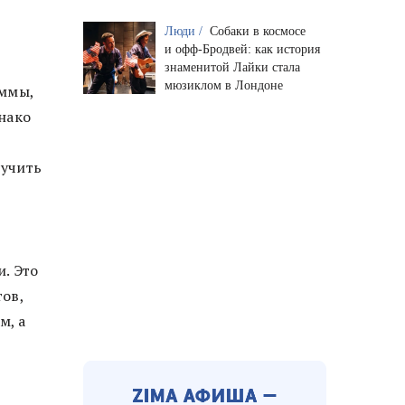
Люди /
Собаки в космосе
и офф-Бродвей: как история
знаменитой Лайки стала
мюзиклом в Лондоне
уммы,
нако
лучить
. Это
ов,
м, а