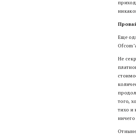
приход
никако
Провай
Еще од
Ofcom’а
Не секр
платно
стоимо
количе
продол
того, 
тихо и
ничего
Отныне