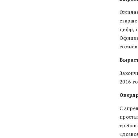
Ожидае
старше 
цифр, н
Официа
сомнев
Выраст
Законч
2016 го
Овердр
С апрел
просты
требова
«дозво