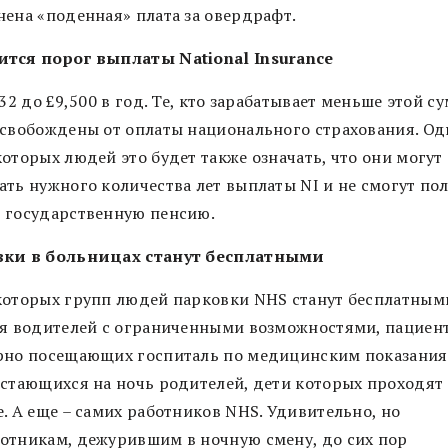
нена «поденная» плата за овердрафт.
тся порог выплаты National Insurance
632 до £9,500 в год. Те, кто зарабатывает меньше этой с
освобождены от оплаты национального страхования. Од
оторых людей это будет также означать, что они могут
ать нужного количества лет выплаты NI и не смогут по
 государственную пенсию.
ки в больницах станут бесплатными
которых групп людей парковки NHS станут бесплатными
ся водителей с ограниченными возможностями, пациент
рно посещающих госпиталь по медицинским показания
остающихся на ночь родителей, дети которых проходят
. А еще – самих работников NHS. Удивительно, но
отникам, дежурившим в ночную смену, до сих пор