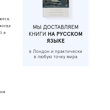
ются.
когда
5 в
ь
том