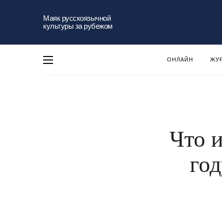
Маяк русскоязычной
культуры за рубежом
ОНЛАЙН
ЖУ
Что 
год