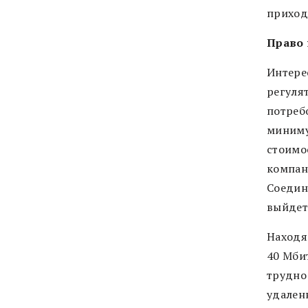
приход
Право 
Интере
регуля
потребо
минимум
стоимо
компан
Соедин
выйдет
Находяс
40 Мбит
трудно
удален