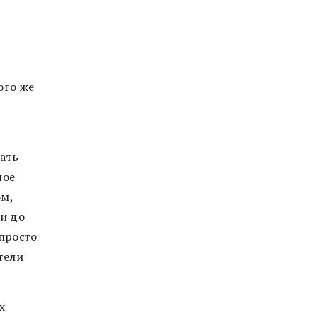
е
ого же
шать
ное
ом,
 и до
 просто
тели
х