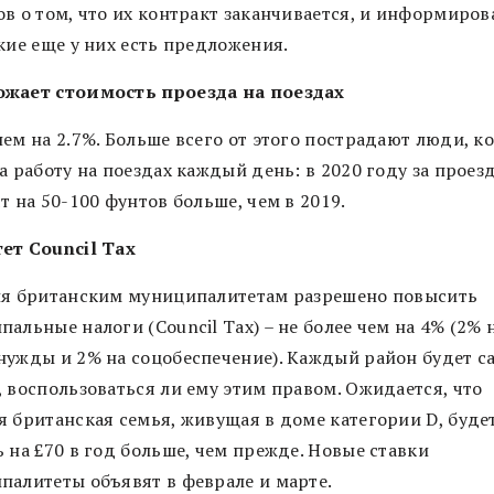
в о том, что их контракт заканчивается, и информиров
кие еще у них есть предложения.
жает стоимость проезда на поездах
нем на 2.7%. Больше всего от этого пострадают люди, к
а работу на поездах каждый день: в 2020 году за проез
т на 50-100 фунтов больше, чем в 2019.
ет Council Tax
ля британским муниципалитетам разрешено повысить
альные налоги (Council Tax) – не более чем на 4% (2% 
нужды и 2% на соцобеспечение). Каждый район будет с
, воспользоваться ли ему этим правом. Ожидается, что
я британская семья, живущая в доме категории D, буде
 на £70 в год больше, чем прежде. Новые ставки
палитеты объявят в феврале и марте.