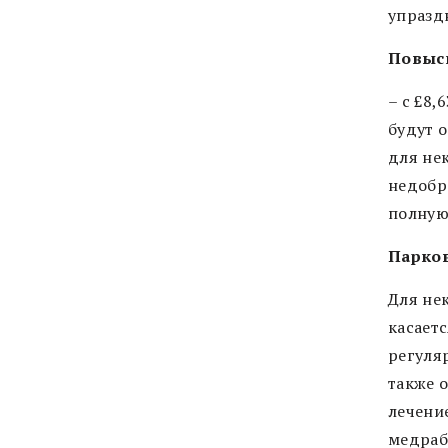
упразд
Повыси
– с £8,
будут 
для нек
недобр
полную
Парков
Для не
касает
регуля
также 
лечение
медраб