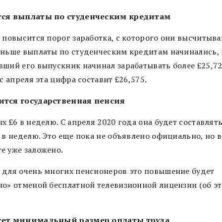
ся выплаты по студенческим кредитам
, повысится порог заработка, с которого они высчитыва
аньше выплаты по студенческим кредитам начинались, 
вший его выпускник начинал зарабатывать более £25,72
 с апреля эта цифра составит £26,575.
тся государственная пенсия
х £6 в неделю. С апреля 2020 года она будет составлят
 в неделю. Это еще пока не объявлено официально, но в
е уже заложено.
 для очень многих пенсионеров это повышение будет
но» отменой бесплатной телевизионной лицензии (об э
тет минимальный размер оплаты труда