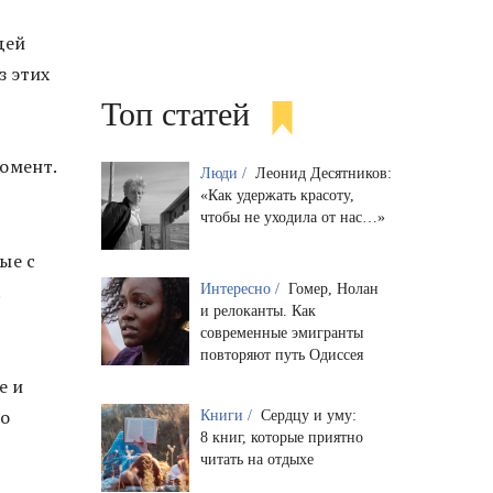
дей
з этих
Топ статей
омент.
Люди /
Леонид Десятников:
«Как удержать красоту,
чтобы не уходила от нас…»
ые с
.
Интересно /
Гомер, Нолан
и релоканты. Как
современные эмигранты
повторяют путь Одиссея
е и
то
Книги /
Сердцу и уму:
8 книг, которые приятно
читать на отдыхе