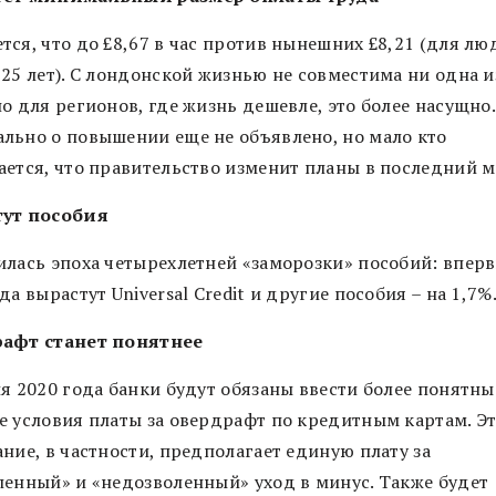
тся, что до £8,67 в час против нынешних £8,21 (для лю
25 лет). С лондонской жизнью не совместима ни одна и
о для регионов, где жизнь дешевле, это более насущно.
льно о повышении еще не объявлено, но мало кто
ается, что правительство изменит планы в последний м
ут пособия
илась эпоха четырехлетней «заморозки» пособий: вперв
да вырастут Universal Credit и другие пособия – на 1,7%
афт станет понятнее
я 2020 года банки будут обязаны ввести более понятны
е условия платы за овердрафт по кредитным картам. Э
ние, в частности, предполагает единую плату за
ленный» и «недозволенный» уход в минус. Также будет