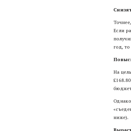
Снизят
Точнее
Если р
получи
год, то
Повыси
На целы
£168.80
бюджет
Однако
«съеде
ниже).
Вырас