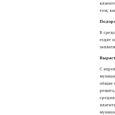
клиенто
том, ка
Подоро
В сред
ездят н
заплатя
Выраст
С апре
муницип
общие 
решать
средня
платить
муници