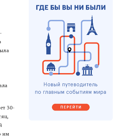
-
о
была
ю
ала
ет 30-
сяц,
й
о им