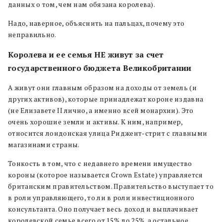
данных о том, чем нам обязана королева).
Надо, наверное, объяснить на пальцах, почему это
неправильно.
Королева и ее семья НЕ живут за счет
государственного бюджета Великобритании
А живут они главным образом на доходы от земель (и
других активов), которые принадлежат короне издавна
(не Елизавете II лично, а именно всей монархии). Это
очень хорошие земли и активы. К ним, например,
относится лондонская улица Риджент-стрит с главными
магазинами страны.
Тонкость в том, что с недавнего времени имущество
короны (которое называется Crown Estate) управляется
британским правительством. Правительство выступает то
в роли управляющего, то ли в роли инвестиционного
консультанта. Оно получает весь доход и выплачивает
королевской семье всего от 15% до 25%, а остальное