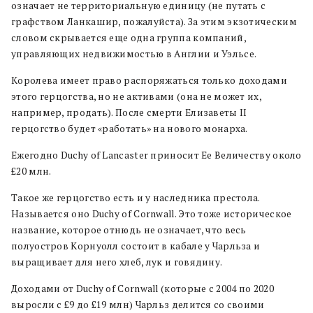
означает не территориальную единицу (не путать с
графством Ланкашир, пожалуйста). За этим экзотическим
словом скрывается еще одна группа компаний,
управляющих недвижимостью в Англии и Уэльсе.
Королева имеет право распоряжаться только доходами
этого герцогства, но не активами (она не может их,
например, продать). После смерти Елизаветы II
герцогство будет «работать» на нового монарха.
Ежегодно Duchy of Lancaster приносит Ее Величеству около
£20 млн.
Такое же герцогство есть и у наследника престола.
Называется оно Duchy of Cornwall. Это тоже историческое
название, которое отнюдь не означает, что весь
полуостров Корнуолл состоит в кабале у Чарльза и
выращивает для него хлеб, лук и говядину.
Доходами от Duchy of Cornwall (которые с 2004 по 2020
выросли с £9 до £19 млн) Чарльз делится со своими