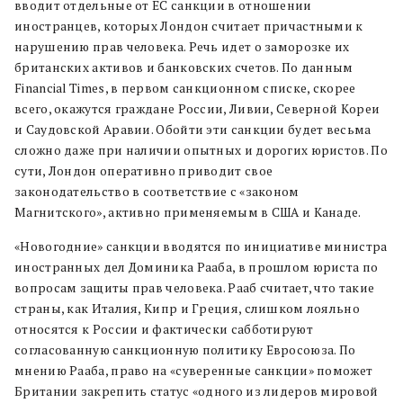
вводит отдельные от ЕС санкции в отношении
иностранцев, которых Лондон считает причастными к
нарушению прав человека. Речь идет о заморозке их
британских активов и банковских счетов. По данным
Financial Times, в первом санкционном списке, скорее
всего, окажутся граждане России, Ливии, Северной Кореи
и Саудовской Аравии. Обойти эти санкции будет весьма
сложно даже при наличии опытных и дорогих юристов. По
сути, Лондон оперативно приводит свое
законодательство в соответствие с «законом
Магнитского», активно применяемым в США и Канаде.
«Новогодние» санкции вводятся по инициативе министра
иностранных дел Доминика Рааба, в прошлом юриста по
вопросам защиты прав человека. Рааб считает, что такие
страны, как Италия, Кипр и Греция, слишком лояльно
относятся к России и фактически сабботируют
согласованную санкционную политику Евросоюза. По
мнению Рааба, право на «суверенные санкции» поможет
Британии закрепить статус «одного из лидеров мировой