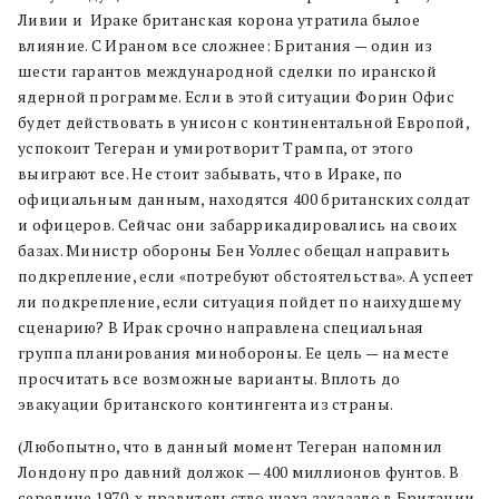
Ливии и Ираке британская корона утратила былое
влияние. С Ираном все сложнее: Британия — один из
шести гарантов международной сделки по иранской
ядерной программе. Если в этой ситуации Форин Офис
будет действовать в унисон с континентальной Европой,
успокоит Тегеран и умиротворит Трампа, от этого
выиграют все. Не стоит забывать, что в Ираке, по
официальным данным, находятся 400 британских солдат
и офицеров. Сейчас они забаррикадировались на своих
базах. Министр обороны Бен Уоллес обещал направить
подкрепление, если «потребуют обстоятельства». А успеет
ли подкрепление, если ситуация пойдет по наихудшему
сценарию? В Ирак срочно направлена специальная
группа планирования минобороны. Ее цель — на месте
просчитать все возможные варианты. Вплоть до
эвакуации британского контингента из страны.
(Любопытно, что в данный момент Тегеран напомнил
Лондону про давний должок — 400 миллионов фунтов. В
середине 1970-х правительство шаха заказало в Британии