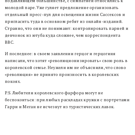
подавляющем большинстве, с симпатией относились к
молодой паре. Уже гуляет предложение организовать
отдельный пресс-пул для освещения жизни Сассексов и
пригласить туда в основном ребят из онлайн-изданий.
Странно, что они не понимают: контролировать парней и
девчонок из ютуба куда сложнее, чем корреспондента
BBC.
И последнее: в своем заявлении герцог и герцогиня
написали, что хотят «революционизировать» cвою роль в
королевской семье. Неужели им не объяснили, что слово
«революция» не принято произносить в королевских
покоях.
P.S. Любители королевского фарфора могут не
беспокоиться: при любых раскладах кружки с портретами
Гарри и Меган не исчезнут из туристических лавок.