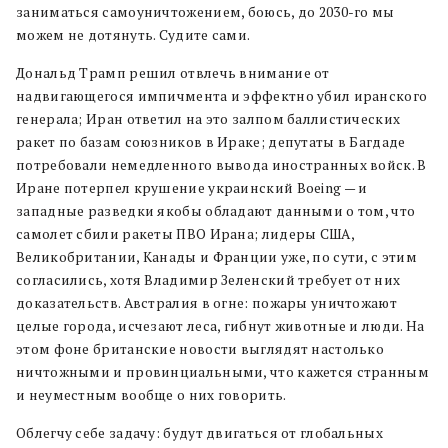
заниматься самоуничтожением, боюсь, до 2030-го мы
можем не дотянуть. Судите сами.
Дональд Трамп решил отвлечь внимание от
надвигающегося импичмента и эффектно убил иранского
генерала; Иран ответил на это залпом баллистических
ракет по базам союзников в Ираке; депутаты в Багдаде
потребовали немедленного вывода иностранных войск. В
Иране потерпел крушение украинский Boeing — и
западные разведки якобы обладают данными о том, что
самолет сбили ракеты ПВО Ирана; лидеры США,
Великобритании, Канады и Франции уже, по сути, с этим
согласились, хотя Владимир Зеленский требует от них
доказательств. Австралия в огне: пожары уничтожают
целые города, исчезают леса, гибнут животные и люди. На
этом фоне британские новости выглядят настолько
ничтожными и провинциальными, что кажется странным
и неуместным вообще о них говорить.
Облегчу себе задачу: будут двигаться от глобальных