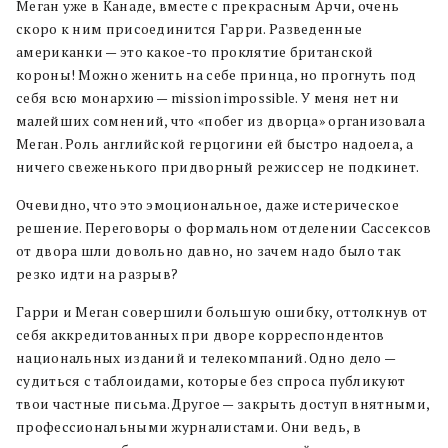
Меган уже в Канаде, вместе с прекрасным Арчи, очень
скоро к ним присоединится Гарри. Разведенные
американки — это какое-то проклятие британской
короны! Можно женить на себе принца, но прогнуть под
себя всю монархию — mission impossible. У меня нет ни
малейших сомнений, что «побег из дворца» организовала
Меган. Роль английской герцогини ей быстро надоела, а
ничего свеженького придворный режиссер не подкинет.
Очевидно, что это эмоциональное, даже истерическое
решение. Переговоры о формальном отделении Сассексов
от двора шли довольно давно, но зачем надо было так
резко идти на разрыв?
Гарри и Меган совершили большую ошибку, оттолкнув от
себя аккредитованных при дворе корреспондентов
национальных изданий и телекомпаний. Одно дело —
судиться с таблоидами, которые без спроса публикуют
твои частные письма. Другое — закрыть доступ внятными,
профессиональными журналистами. Они ведь, в