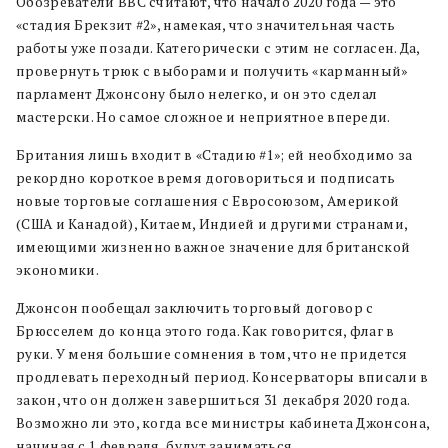
Обозреватели BBC считают, что начало 2020 года — это
«стадия Брекзит #2», намекая, что значительная часть
работы уже позади. Категорически с этим не согласен. Да,
провернуть трюк с выборами и получить «карманный»
парламент Джонсону было нелегко, и он это сделал
мастерски. Но самое сложное и неприятное впереди.
Британия лишь входит в «Стадию #1»; ей необходимо за
рекордно короткое время договориться и подписать
новые торговые соглашения с Евросоюзом, Америкой
(США и Канадой), Китаем, Индией и другими странами,
имеющими жизненно важное значение для британской
экономики.
Джонсон пообещал заключить торговый договор с
Брюсселем до конца этого года. Как говорится, флаг в
руки. У меня большие сомнения в том, что не придется
продлевать переходный период. Консерваторы вписали в
закон, что он должен завершиться 31 декабря 2020 года.
Возможно ли это, когда все министры кабинета Джонсона,
начиная с 1 февраля, будут заниматься