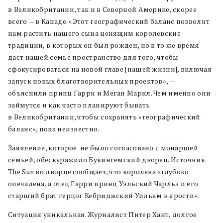
в Великобритании, так и в Северной Америке, скорее
всего — в Канаде. «Этот географический баланс позволит
нам растить нашего сына ценящим королевские
традиции, в которых он был рожден, но в то же время
даст нашей семье пространство для того, чтобы
сфокусироваться на новой главе [нашей жизни], включая
запуск новых благотворительных проектов», —
объяснили принц Гарри и Меган Маркл. Чем именно они
займутся и как часто планируют бывать
в Великобритании, чтобы сохранять «географический
баланс», пока неизвестно.
Заявление, которое не было согласовано с монаршей
семьей, обескуражило Букингемский дворец. Источник
The Sun во дворце сообщает, что королева «глубоко
опечалена, а отец Гарри принц Уэльский Чарльз и его
старший брат герцог Кебриджский Уильям в ярости».
Ситуация уникальная. Журналист Питер Хант, долгое