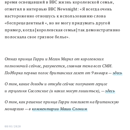
время освещавший в BBC жизнь королевской семьи,
отметил в интервью BBC Newsnight: «Я всегда очень
настороженно отношусь к использованию слова
«беспрецедентный «, но не могу придумать другой
пример, когда [королевская семья] так демонстративно
полоскала свое грязное белье».
Отказ принца Гарри и Меган Маркл от королевских
полномочий сейчас, разумеется, главная тема всех СМИ.
Подборка первых полос британских газет от 9 января —
здесь
.
О том, какие доходы и откуда сейчас получают герцог
и герцогиня Сассекские (и каких могут лишиться), —
здесь
.
О том, как решение принца Гарри повлияет на британскую
монархию — в
комментарии Маши Слоним
.
08/01/2020