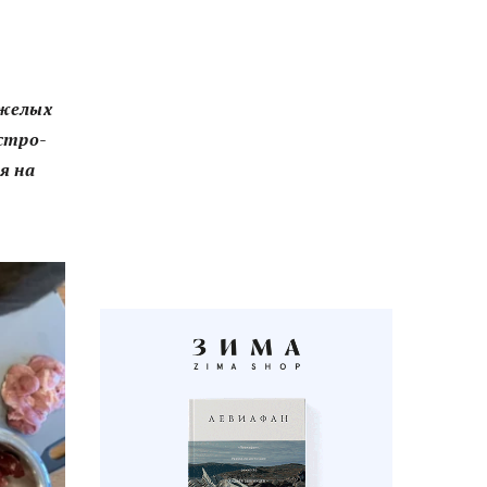
яжелых
астро-
я на