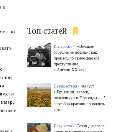
в в
Топ статей
 можно
Интересно /
«Великое
овать
ограбление поезда»: как
произошло самое дерзкое
преступление
х
в Англии XX века
енной
ми
Путешествия /
Август
в Британии: вереск,
одукты
подсолнухи и Персеиды — 5
ример,
способов красиво проводить
ованы в
лето
Искусство /
Сезон диалогов:
умус с
главные мировые выставки