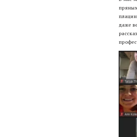
пряным
плацин
даже в
расска
профес