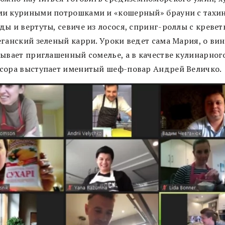
и куриными потрошками и «кошерный» брауни с тахин
ды и вертуты, севиче из лосося, спринг-роллы с кревет
еганский зеленый карри. Уроки ведет сама Мария, о вин
зывает приглашенный сомелье, а в качестве кулинарног
сора выступает именитый шеф-повар Андрей Величко.