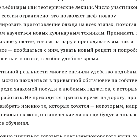
е вебинары или теотерические лекции. Число участнико
 сессии ограничено: это позволяет шеф-повару
лировать приготовление блюда на всех этапах, помогая
ам научиться новых кулинарным техникам. Принимать
ивное участие, готовя на пару с преподавателям, так и
ное — пообщаться с ним, узнать новый рецепт и попроб
овить его позже, в любое удобное время.
нтинной реальности многие оценили удобство подобны
: можно находиться в привычной обстановке на собств
 среди знакомой посуды и любимых гаджетов, с которы
 работать. Не приходится тратить время на дорогу, пр
выбрать именно те, которые хочется — некоторым, нап
пиально важно, органические ли овощи будут использ
се обучения.
можно научиться готовить средиземноморского ужин, х