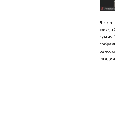
До кон
кажды
сумму (
собран
одесск
эпидем