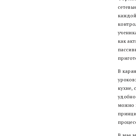
сетевы
каждой
контро
ученик
как акт
пассив
пригот
В кара
уроков
кухне,
удобно
можно 
принци
процес
В мае 