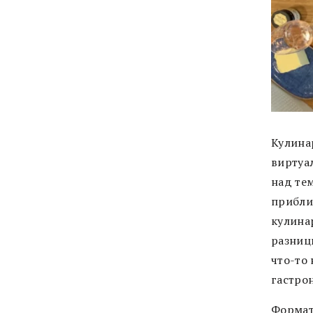
Кулина
виртуа
над те
прибли
кулина
разниц
что-то
гастро
Формат