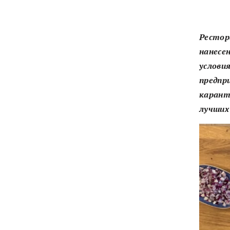
Рестора
нанесе
услови
предпр
карант
лучших