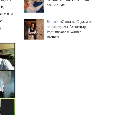
осени-зимы
и,
ками и
е
Блоги /
«Охота на Саддама»:
новый проект Александра
о
Роднянского и Warner
Brothers