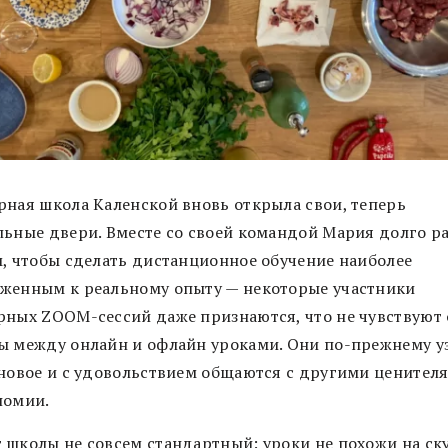
рная школа Каленской вновь открыла свои, теперь
льные двери. Вместе со своей командой Мария долго р
м, чтобы сделать дистанционное обучение наиболее
женным к реальному опыту — некоторые участники
рных ZOOM-сессий даже признаются, что не чувствуют
ы между онлайн и офлайн уроками. Они по-прежнему у
 новое и с удовольствием общаются с другими ценител
номии.
 школы не совсем стандартный: уроки не похожи на ск