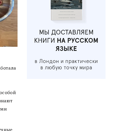
аботала
 особой
знают
ями
учные