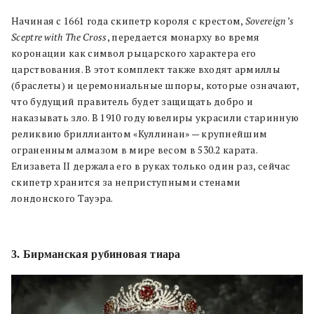
Начиная с 1661 года скипетр короля с крестом,
Sovereign’s
Sceptre with The Cross
, передается монарху во время
коронации как символ рыцарского характера его
царствования. В этот комплект также входят армиллы
(браслеты) и церемониальные шпоры, которые означают,
что будущий правитель будет защищать добро и
наказывать зло. В 1910 году ювелиры украсили старинную
реликвию бриллиантом «Куллинан» — крупнейшим
ограненным алмазом в мире весом в 530.2 карата.
Елизавета II держала его в руках только один раз, сейчас
скипетр хранится за неприступными стенами
лондонского Тауэра.
3. Бирманская рубиновая тиара