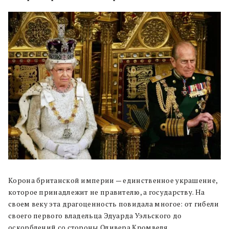
Корона британской империи — единственное украшение,
которое принадлежит не правителю, а государству. На
своем веку эта драгоценность повидала многое: от гибели
своего первого владельца Эдуарда Уэльского до
оскорблений со стороны Оливера Кромвеля