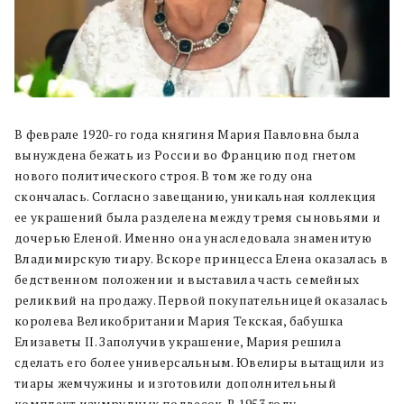
В феврале 1920-го года княгиня Мария Павловна была
вынуждена бежать из России во Францию под гнетом
нового политического строя. В том же году она
скончалась. Согласно завещанию, уникальная коллекция
ее украшений была разделена между тремя сыновьями и
дочерью Еленой. Именно она унаследовала знаменитую
Владимирскую тиару. Вскоре принцесса Елена оказалась в
бедственном положении и выставила часть семейных
реликвий на продажу. Первой покупательницей оказалась
королева Великобритании Мария Текская, бабушка
Елизаветы II. Заполучив украшение, Мария решила
сделать его более универсальным. Ювелиры вытащили из
тиары жемчужины и изготовили дополнительный
комплект изумрудных подвесок. В 1953 году