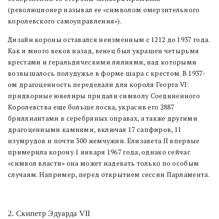
(революционер называл ее «символом омерзительного
королевского самоуправления»).
Дизайн короны оставался неизменным с 1212 до 1937 года.
Как и много веков назад, венец был украшен четырьмя
крестами и геральдическими лилиями, над которыми
возвышалось полудужье в форме шара с крестом. В 1937-
ом драгоценность переделали для короля Георга VI:
придворные ювелиры придали символу Соединенного
Королевства еще больше лоска, украсив его 2887
бриллиантами в серебряных оправах, а также другими
драгоценными камнями, включая 17 сапфиров, 11
изумрудов и почти 300 жемчужин. Елизавета II впервые
примерила корону 1 января 1967 года, однако сейчас
«символ власти» она может надевать только по особым
случаям. Например, перед открытием сессии Парламента.
2. Скипетр Эдуарда VII