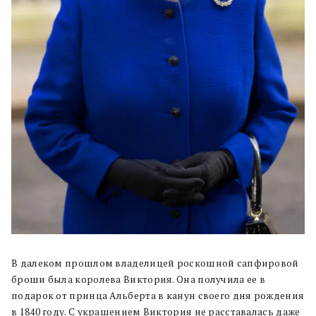
В далеком прошлом владелицей роскошной сапфировой
броши была королева Виктория. Она получила ее в
подарок от принца Альберта в канун своего дня рождения
в 1840 году. С украшением Виктория не расставалась даже