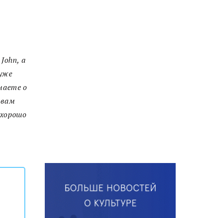
 John
, а
 уже
наете о
 вам
 хорошо