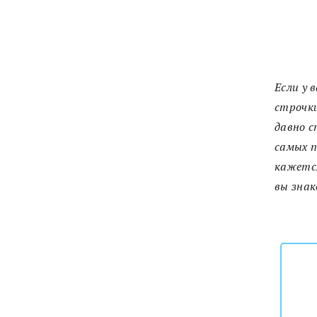
Если у 
строчки
давно с
самых п
кажется
вы знак