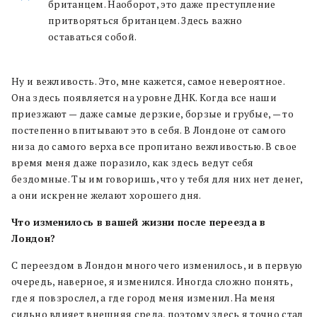
британцем. Наоборот, это даже преступление
притворяться британцем. Здесь важно
оставаться собой.
Ну и вежливость. Это, мне кажется, самое невероятное.
Она здесь появляется на уровне ДНК. Когда все наши
приезжают — даже самые дерзкие, борзые и грубые, — то
постепенно впитывают это в себя. В Лондоне от самого
низа до самого верха все пропитано вежливостью. В свое
время меня даже поразило, как здесь ведут себя
бездомные. Ты им говоришь, что у тебя для них нет денег,
а они искренне желают хорошего дня.
Что изменилось в вашей жизни после переезда в
Лондон?
С переездом в Лондон много чего изменилось, и в первую
очередь, наверное, я изменился. Иногда сложно понять,
где я повзрослел, а где город меня изменил. На меня
сильно влияет внешняя среда, поэтому здесь я точно стал