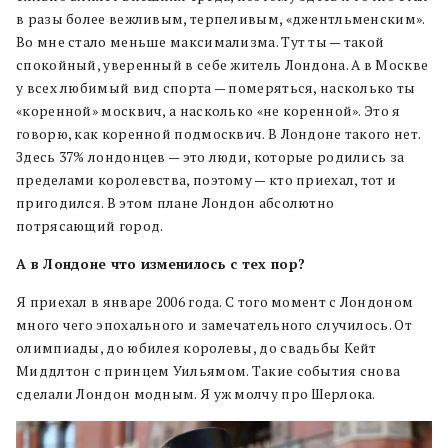
в разы более вежливым, терпеливым, «джентльменским».
Во мне стало меньше максимализма. Тут ты — такой
спокойный, уверенный в себе житель Лондона. А в Москве
у всех любимый вид спорта — померяться, насколько ты
«коренной» москвич, а насколько «не коренной». Это я
говорю, как коренной подмосквич. В Лондоне такого нет.
Здесь 37% лондонцев — это люди, которые родились за
пределами королевства, поэтому — кто приехал, тот и
пригодился. В этом плане Лондон абсолютно
потрясающий город.
А в Лондоне что изменилось с тех пор?
Я приехал в январе 2006 года. С того момент с Лондоном
много чего эпохального и замечательного случилось. От
олимпиады, до юбилея королевы, до свадьбы Кейт
Миддлтон с принцем Уильямом. Такие события снова
сделали Лондон модным. Я уж молчу про Шерлока.