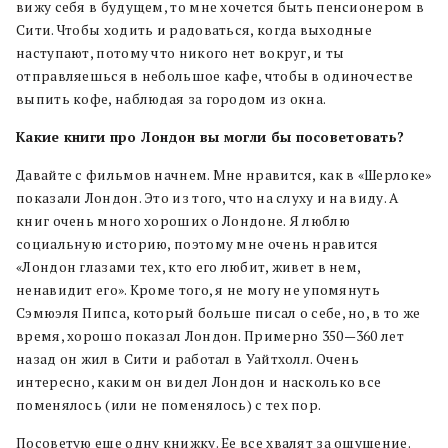
вижу себя в будущем, то мне хочется быть пенсионером в
Сити. Чтобы ходить и радоваться, когда выходные
наступают, потому что никого нет вокруг, и ты
отправляешься в небольшое кафе, чтобы в одиночестве
выпить кофе, наблюдая за городом из окна.
Какие книги про Лондон вы могли бы посоветовать?
Давайте с фильмов начнем. Мне нравится, как в «Шерлоке»
показали Лондон. Это из того, что на слуху и на виду. А
книг очень много хороших о Лондоне. Я люблю
социальную историю, поэтому мне очень нравится
«Лондон глазами тех, кто его любит, живет в нем,
ненавидит его». Кроме того, я не могу не упомянуть
Сэмюэля Пипса, который больше писал о себе, но, в то же
время, хорошо показал Лондон. Примерно 350—360 лет
назад он жил в Сити и работал в Уайтхолл. Очень
интересно, каким он видел Лондон и насколько все
поменялось (или не поменялось) с тех пор.
Посоветую еще одну книжку. Ее все хвалят за ощущение.