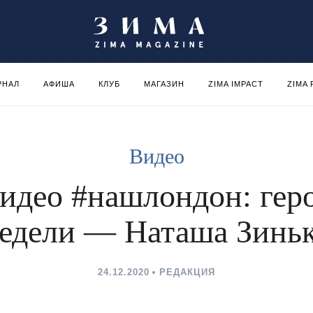
РНАЛ
АФИША
КЛУБ
МАГАЗИН
ZIMA IMPACT
ZIMA
Видео
идео #нашлондон: гер
едели — Наташа Зинь
24.12.2020
РЕДАКЦИЯ