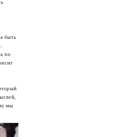
ть
на быть
.
ь по
висит
который
мыслей,
ему мы