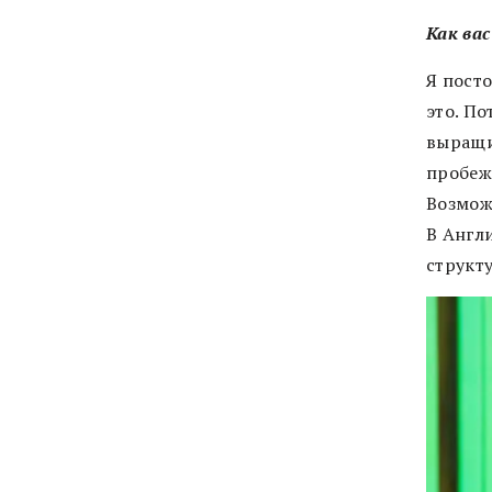
Как ва
Я пост
это. П
выращив
пробеж
Возмож
В Англ
структ