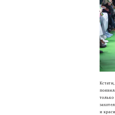
Кстати,
появила
только
захотел
и краси