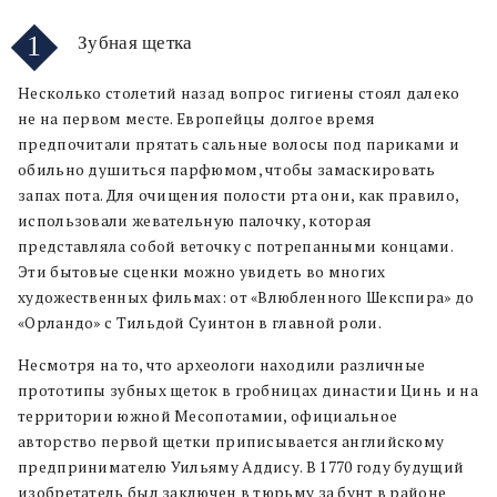
1
Зубная щетка
Несколько столетий назад вопрос гигиены стоял далеко
не на первом месте. Европейцы долгое время
предпочитали прятать сальные волосы под париками и
обильно душиться парфюмом, чтобы замаскировать
запах пота. Для очищения полости рта они, как правило,
использовали жевательную палочку, которая
представляла собой веточку с потрепанными концами.
Эти бытовые сценки можно увидеть во многих
художественных фильмах: от «Влюбленного Шекспира» до
«Орландо» с Тильдой Суинтон в главной роли.
Несмотря на то, что археологи находили различные
прототипы зубных щеток в гробницах династии Цинь и на
территории южной Месопотамии, официальное
авторство первой щетки приписывается английскому
предпринимателю Уильяму Аддису. В 1770 году будущий
изобретатель был заключен в тюрьму за бунт в районе