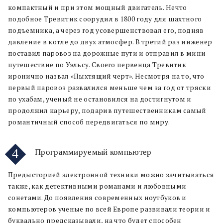
компактный и при этом мощный двигатель. Нечто
подобное Тревитик соорудил в 1800 году для шахтного
подъемника, а через год усовершенствовал его, подняв
давление в котле до двух атмосфер. В третий раз инженер
поставил паровоз на дорожные пути и отправил в мини-
путешествие по Уэльсу. Своего первенца Тревитик
иронично назвал «Пыхтящий черт». Несмотря на то, что
первый паровоз развалился меньше чем за год от тряски
по ухабам, ученый не остановился на достигнутом и
продолжил карьеру, подарив путешественникам самый
романтичный способ передвигаться по миру.
4
Программируемый компьютер
Предысторией электронной техники можно зачитываться
также, как детективными романами и любовными
сонетами. До появления современных ноутбуков и
компьютеров ученые по всей Европе развивали теории и
буквально предсказывали, на что будет способен