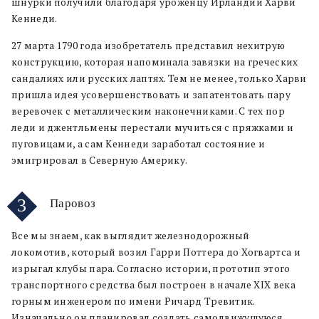
шнурки получили благодаря уроженцу Ирландии Харви
Кеннеди.
27 марта 1790 года изобретатель представил нехитрую
конструкцию, которая напоминала завязки на греческих
сандалиях или русских лаптях. Тем не менее, только Харви
пришла идея усовершенствовать и запатентовать пару
веревочек с металлическим наконечниками. С тех пор
леди и джентльмены перестали мучиться с пряжками и
пуговицами, а сам Кеннеди заработал состояние и
эмигрировал в Северную Америку.
3
Паровоз
Все мы знаем, как выглядит железнодорожный
локомотив, который возил Гарри Поттера до Хогвартса и
изрыгал клубы пара. Согласно истории, прототип этого
транспортного средства был построен в начале XIX века
горным инженером по имени Ричард Тревитик.
Изначально он планировал создать самодвижущуюся