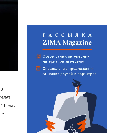
но
билет
 11 мая
 с