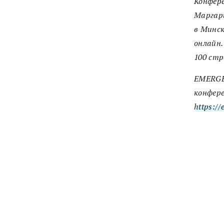
Конфер
Маргари
в Минск
онлайн.
100 стр
EMERGE 
конфере
https://