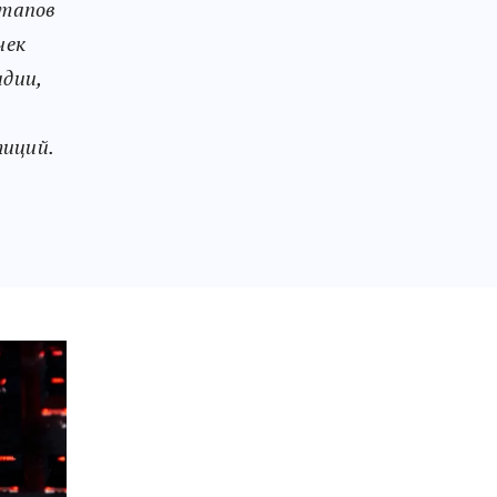
ртапов
чек
дии,
тиций.