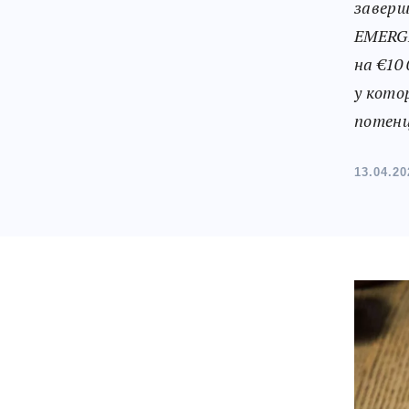
заверш
EMERGE
на €10
у кото
потенц
13.04.20