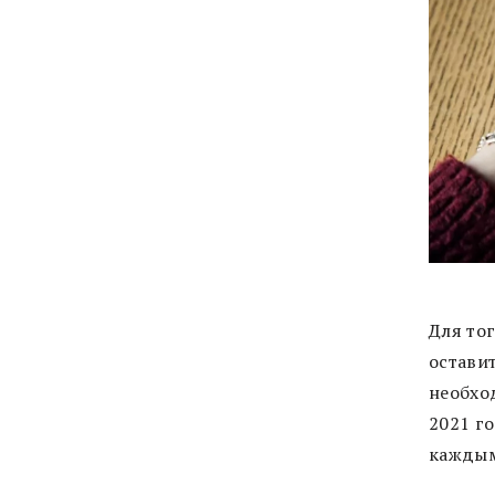
Для то
остави
необхо
2021 го
каждым