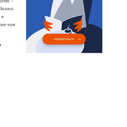
цами –
дилась
 в
лее чем
м