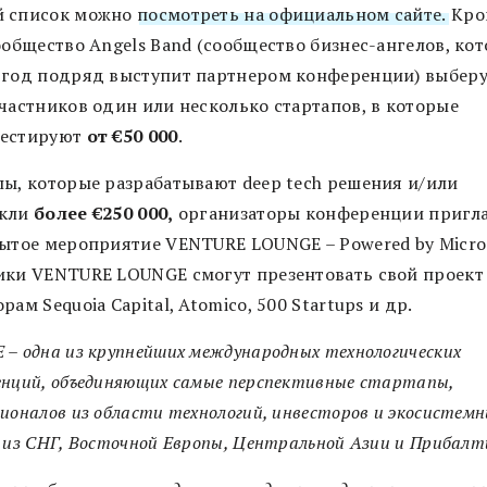
 список можно
посмотреть на официальном сайте.
Кро
ообщество Angels Band (сообщество бизнес-ангелов, ко
 год подряд выступит партнером конференции) выберу
участников один или несколько стартапов, в которые
естируют
от €50 000
.
пы, которые разрабатывают deep tech решения и/или
екли
более €250 000,
организаторы конференции пригл
рытое мероприятие VENTURE LOUNGE – Powered by Micros
ики VENTURE LOUNGE смогут презентовать свой проект
рам Sequoia Capital, Atomico, 500 Startups и др.
– одна из крупнейших международных технологических
енций, объединяющих самые перспективные стартапы,
ионалов из области технологий, инвесторов и экосистем
 из СНГ, Восточной Европы, Центральной Азии и Прибалт