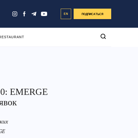
EN
ПОДПИСАТЬСЯ
 RESTAURANT
000: EMERGE
явок
ких
GE