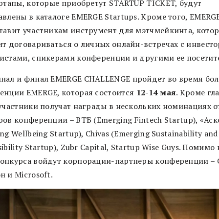
артапы, которые приобретут STARTUP TICKET, будут
авлены в каталоге EMERGE Startups. Кроме того, EMERG
тавит участникам инструмент для мэтчмейкинга, кото
ит договариваться о личных онлайн-встречах с инвесто
истами, спикерами конференции и другими ее посетит
нал и финал EMERGE CHALLENGE пройдет во время бо
енции EMERGE, которая состоится
12-14 мая
. Кроме гл
 участники получат награды в нескольких номинациях о
ов конференции – ВТБ (Emerging Fintech Startup), «Ас
ng Wellbeing Startup), Chivas (Emerging Sustainability and
ibility Startup), Zubr Capital, Startup Wise Guys. Помимо 
онкурса войдут корпорации-партнеры конференции – 
 и Microsoft.