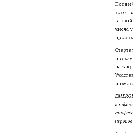
Полный
того, с
второй
числа 
проинв
Старта
привл
на зак
Участн
инвесто
EMERGE 
конфер
професс
игроков