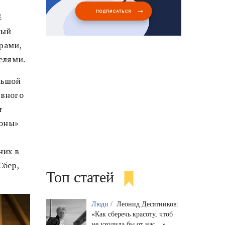
E
рый
рами,
елями.
льшой
авного
т
коны»
них в
Сбер,
Топ статей
Люди /
Леонид Десятников:
«Как сберечь красоту, чтоб
не уходила бы от нас…»