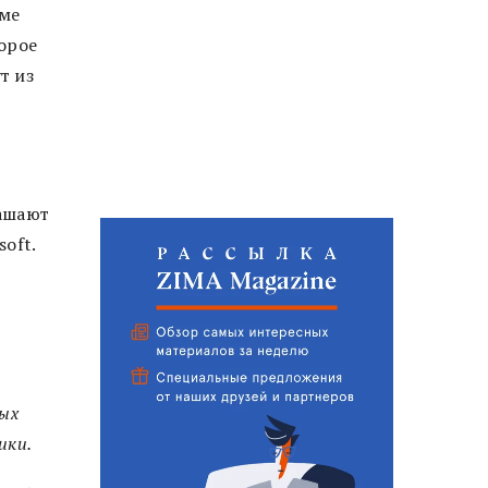
ме
торое
т из
ашают
oft.
ных
ики.