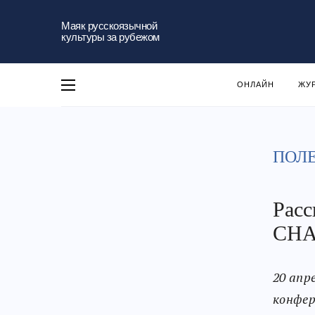
Маяк русскоязычной
культуры за рубежом
ОНЛАЙН
ЖУ
ПОЛ
Расс
CHA
20 апр
конфер