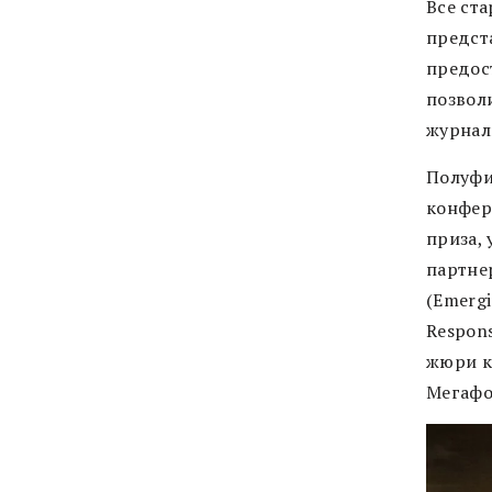
Все ст
предст
предос
позвол
журнал
Полуфи
конфер
приза,
партнер
(Emergi
Respons
жюри к
Мегафон