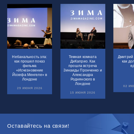
Небанальность зла:
Темная комната
Дмитрий 
как прошел показ
ДиКаприо. Как
как до
фильма
прошла встреча
е
«Исчезновение
Зинаиды Пронченко и
Йозефа Менгеле» в
Александра
Лондоне
Роднянского в
Лондоне
02 ИЮ
29 ИЮНЯ 2026
15 ИЮНЯ 2026
Оставайтесь на связи!