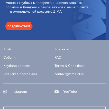
Анонсы клубных мероприятий, афиша главных
событий в Лондоне и самое важное с нашего сайта
— в еженедельной рассылке ZIMA.
ПОДПИСАТЬСЯ
Клуб
Контакты
События
FAQ
Клубная хроника
Terms & Conditions
Членская программа
contact@zima.club
Instagram
YouTube