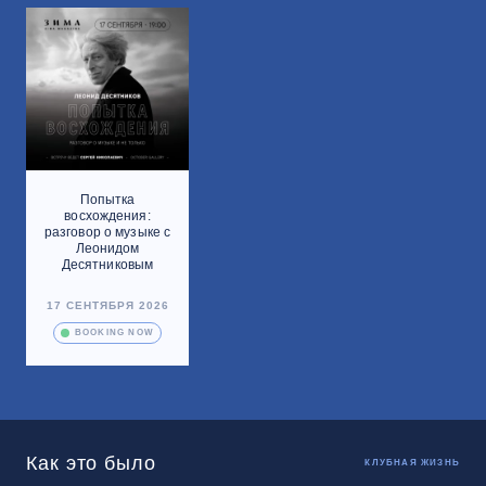
Попытка
восхождения:
разговор о музыке с
Леонидом
Десятниковым
17 СЕНТЯБРЯ 2026
BOOKING NOW
Как это было
КЛУБНАЯ ЖИЗНЬ