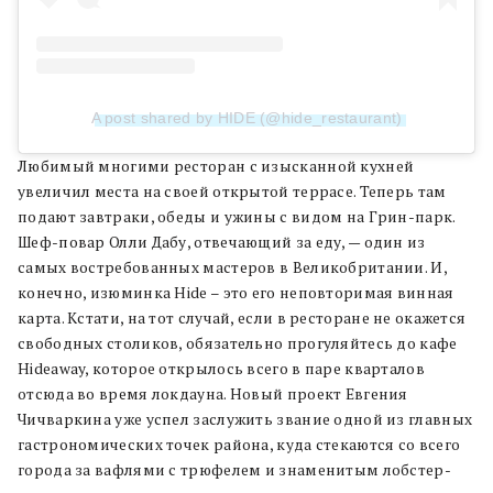
A post shared by HIDE (@hide_restaurant)
Любимый многими ресторан с изысканной кухней
увеличил места на своей открытой террасе. Теперь там
подают завтраки, обеды и ужины с видом на Грин-парк.
Шеф-повар Олли Дабу, отвечающий за еду, — один из
самых востребованных мастеров в Великобритании. И,
конечно, изюминка Hide – это его неповторимая винная
карта. Кстати, на тот случай, если в ресторане не окажется
свободных столиков, обязательно прогуляйтесь до кафе
Hideaway, которое открылось всего в паре кварталов
отсюда во время локдауна. Новый проект Евгения
Чичваркина уже успел заслужить звание одной из главных
гастрономических точек района, куда стекаются со всего
города за вафлями с трюфелем и знаменитым лобстер-