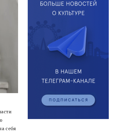
ласти
ю
на себя