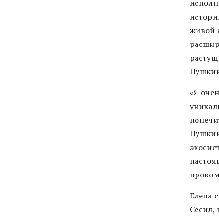
исполн
истори
живой 
расшир
растущ
Пушкин
«Я оче
уникал
попечи
Пушкин
экосис
настоя
проком
Елена 
Сесил,