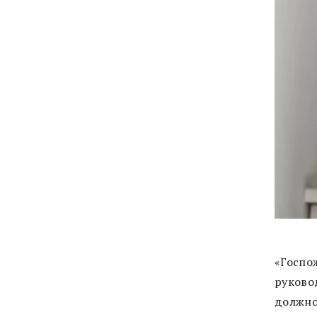
«Госпо
руково
должно