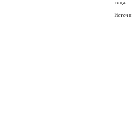
года.
Источн