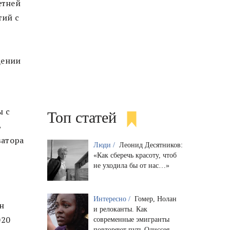
етней
тий с
щении
ы с
Топ статей
ь
ватора
Люди /
Леонид Десятников:
«Как сберечь красоту, чтоб
не уходила бы от нас…»
Интересно /
Гомер, Нолан
н
и релоканты. Как
020
современные эмигранты
повторяют путь Одиссея