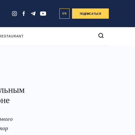
EN
ПОДПИСАТЬСЯ
 RESTAURANT
ельным
оне
ьного
тор