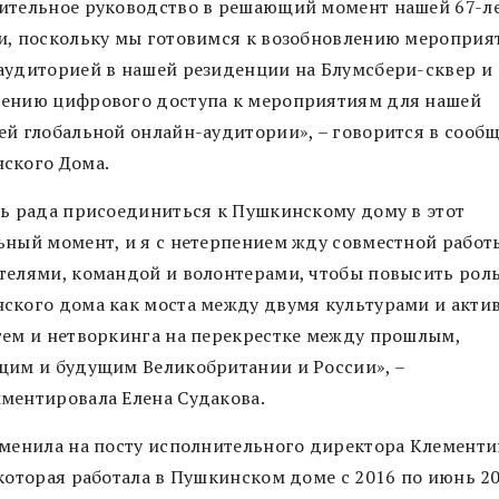
ительное руководство в решающий момент нашей 67-л
и, поскольку мы готовимся к возобновлению мероприя
аудиторией в нашей резиденции на Блумсбери-сквер и
ению цифрового доступа к мероприятиям для нашей
ей глобальной онлайн-аудитории», – говорится в сооб
ского Дома.
нь рада присоединиться к Пушкинскому дому в этот
ьный момент, и я с нетерпением жду совместной работ
телями, командой и волонтерами, чтобы повысить рол
ского дома как моста между двумя культурами и акти
тем и нетворкинга на перекрестке между прошлым,
щим и будущим Великобритании и России», –
ментировала Елена Судакова.
сменила на посту исполнительного директора Клементи
 которая работала в Пушкинском доме с 2016 по июнь 2