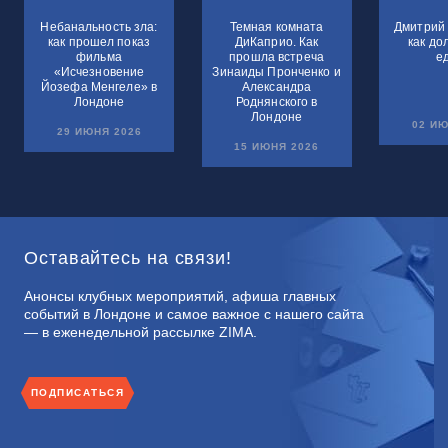
Небанальность зла:
Темная комната
Дмитрий 
как прошел показ
ДиКаприо. Как
как до
фильма
прошла встреча
е
«Исчезновение
Зинаиды Пронченко и
Йозефа Менгеле» в
Александра
Лондоне
Роднянского в
Лондоне
02 ИЮ
29 ИЮНЯ 2026
15 ИЮНЯ 2026
Оставайтесь на связи!
Анонсы клубных мероприятий, афиша главных
событий в Лондоне и самое важное с нашего сайта
— в еженедельной рассылке ZIMA.
ПОДПИСАТЬСЯ