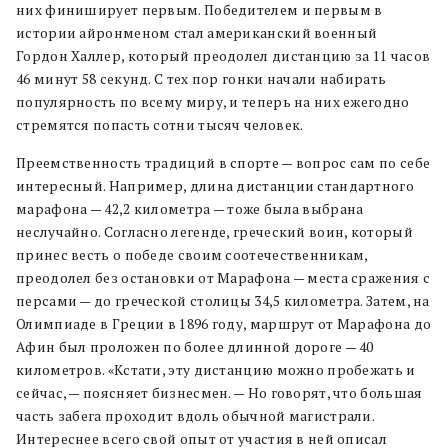
них финиширует первым. Победителем и первым в
истории айронменом стал американский военный
Гордон Халлер, который преодолел дистанцию за 11 часов
46 минут 58 секунд. С тех пор гонки начали набирать
популярность по всему миру, и теперь на них ежегодно
стремятся попасть сотни тысяч человек.
Преемственность традиций в спорте — вопрос сам по себе
интересный. Например, длина дистанции стандартного
марафона — 42,2 километра — тоже была выбрана
неслучайно. Согласно легенде, греческий воин, который
принес весть о победе своим соотечественникам,
преодолел без остановки от Марафона — места сражения с
персами — до греческой столицы 34,5 километра. Затем, на
Олимпиаде в Греции в 1896 году, маршрут от Марафона до
Афин был проложен по более длинной дороге — 40
километров. «Кстати, эту дистанцию можно пробежать и
сейчас, — поясняет бизнесмен. — Но говорят, что большая
часть забега проходит вдоль обычной магистрали.
Интереснее всего свой опыт от участия в ней описал