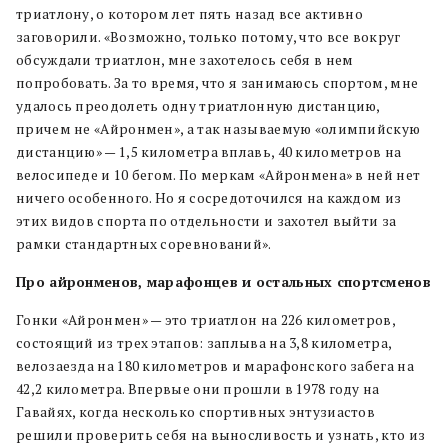
триатлону, о котором лет пять назад все активно
заговорили. «Возможно, только потому, что все вокруг
обсуждали триатлон, мне захотелось себя в нем
попробовать. За то время, что я занимаюсь спортом, мне
удалось преодолеть одну триатлонную дистанцию,
причем не «Айронмен», а так называемую «олимпийскую
дистанцию» — 1,5 километра вплавь, 40 километров на
велосипеде и 10 бегом. По меркам «Айронмена» в ней нет
ничего особенного. Но я сосредоточился на каждом из
этих видов спорта по отдельности и захотел выйти за
рамки стандартных соревнований».
Про айронменов, марафонцев и остальных спортсменов
Гонки «Айронмен» — это триатлон на 226 километров,
состоящий из трех этапов: заплыва на 3,8 километра,
велозаезда на 180 километров и марафонского забега на
42,2 километра. Впервые они прошли в 1978 году на
Гавайях, когда несколько спортивных энтузиастов
решили проверить себя на выносливость и узнать, кто из