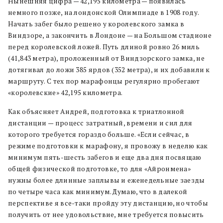
Нынешняя цифра — 42,195 километра — появилась
немного позже, на лондонской Олимпиаде в 1908 году.
Начать забег было решено у королевского замка в
Виндзоре, а закончить в Лондоне — на Большом стадионе
перед королевской ложей. Путь длиной ровно 26 миль
(41,843 метра), проложенный от Виндзорского замка, не
дотягивал до ложи 385 ярдов (352 метра), и их добавили к
маршруту. С тех пор марафонцы регулярно пробегают
«королевские» 42,195 километра.
Как объясняет Андрей, подготовка к триатлонной
дистанции — процесс затратный, времени и сил для
которого требуется гораздо больше. «Если сейчас, в
режиме подготовки к марафону, я провожу в неделю как
минимум пять-шесть забегов и еще два дня посвящаю
общей физической подготовке, то для «Айронмена»
нужны более длинные заплывы и еженедельные заезды
по четыре часа как минимум. Думаю, что в далекой
перспективе я все-таки пройду эту дистанцию, но чтобы
получить от нее удовольствие, мне требуется повысить