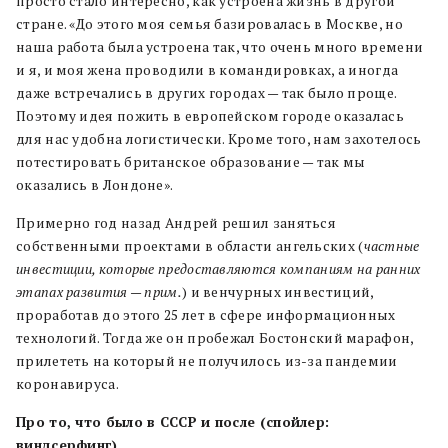
просто стало интересно, как устроена жизнь в другой
стране. «До этого моя семья базировалась в Москве, но
наша работа была устроена так, что очень много времени
и я, и моя жена проводили в командировках, а иногда
даже встречались в других городах — так было проще.
Поэтому идея пожить в европейском городе оказалась
для нас удобна логистически. Кроме того, нам захотелось
потестировать британское образование — так мы
оказались в Лондоне».
Примерно год назад Андрей решил заняться
собственными проектами в области ангельских (
частные
инвестиции, которые предоставляются компаниям на ранних
этапах развития — прим.
) и венчурных инвестиций,
проработав до этого 25 лет в сфере информационных
технологий. Тогда же он пробежал Бостонский марафон,
прилететь на который не получилось из-за пандемии
коронавируса.
Про то, что было в СССР и после (спойлер:
виндсерфинг)