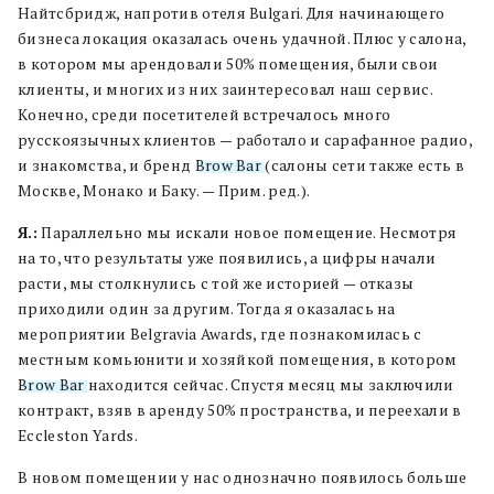
Найтсбридж, напротив отеля Bulgari. Для начинающего
бизнеса локация оказалась очень удачной. Плюс у салона,
в котором мы арендовали 50% помещения, были свои
клиенты, и многих из них заинтересовал наш сервис.
Конечно, среди посетителей встречалось много
русскоязычных клиентов — работало и сарафанное радио,
и знакомства, и бренд
Brow Bar
(салоны сети также есть в
Москве, Монако и Баку. — Прим. ред.).
Я.:
Параллельно мы искали новое помещение. Несмотря
на то, что результаты уже появились, а цифры начали
расти, мы столкнулись с той же историей — отказы
приходили один за другим. Тогда я оказалась на
мероприятии Belgravia Awards, где познакомилась с
местным комьюнити и хозяйкой помещения, в котором
Brow Bar
находится сейчас. Спустя месяц мы заключили
контракт, взяв в аренду 50% пространства, и переехали в
Eccleston Yards.
В новом помещении у нас однозначно появилось больше