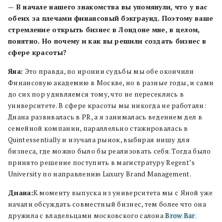
— В начале нашего знакомства вы упомянули, что у вас
обеих за плечами финансовый бэкграунд. Поэтому ваше
стремление открыть бизнес в Лондоне мне, в целом,
понятно. Но почему и как вы решили создать бизнес в
сфере красоты?
Яна:
Это правда, по иронии судьбы мы обе окончили
Финансовую академию в Москве, но в разные годы, и сами
до сих пор удивляемся тому, что не пересеклись в
университете. В сфере красоты мы никогда не работали:
Диана развивалась в PR, а я занималась ведением дел в
семейной компании, параллельно стажировалась в
Quintessentially и изучала рынок, выбирая нишу для
бизнеса, где можно было бы реализовать себя. Тогда было
принято решение поступить в магистратуру Regent’s
University по направлению Luxury Brand Management.
Диана:
К моменту выпуска из университета мы с Яной уже
начали обсуждать совместный бизнес, тем более что она
дружила с владельцами московского салона
Brow Bar
.