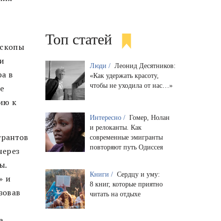
Топ статей
ископы
и
Люди /
Леонид Десятников:
а в
«Как удержать красоту,
чтобы не уходила от нас…»
е
ию к
Интересно /
Гомер, Нолан
и релоканты. Как
грантов
современные эмигранты
повторяют путь Одиссея
через
ы.
Книги /
Сердцу и уму:
» и
8 книг, которые приятно
зовав
читать на отдыхе
а