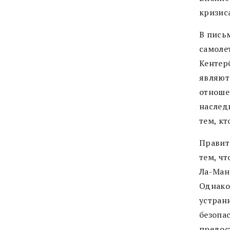
кризис
В письм
самоле
Кентер
являют
отноше
наслед
тем, кт
Правит
тем, чт
Ла-Ман
Однако
устран
безопа
предос