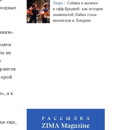
Люди /
Собаки в космосе
ародные
и офф-Бродвей: как история
знаменитой Лайки стала
мюзиклом в Лондоне
в
ании».
волен
по их
е
грантов
торой
», а к
ди еще,