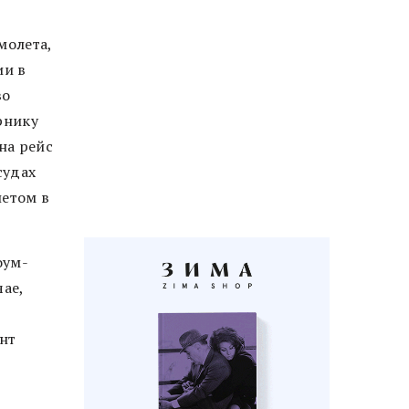
молета,
ии в
во
рнику
на рейс
судах
летом в
оум-
ае,
нт