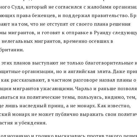
ного Суда, который не согласился с жалобами организа
ющих права беженцев, и поддержал правительство. Б
ают на том, что не отступят от своего плана решения
мы мигрантов, и готовят к отправке в Руанду следующ
 нелегальных мигрантов, временно осевших в
британии.
 этих планов выступают не только благотворительные 
ащитные организации, но и английская элита. Даже при
 как рассказывают, в частном разговоре назвал планы о
ации мигрантов ужасающими. Чарльз и раньше позволя
ваться на политические темы, пользуясь, видимо, тем,
е лишь наследный принц, а не монарх. Как известно,
ский монарх не может публично выражать свои полити
астия и убеждения.
 однозначно и громко высказались против такого реше