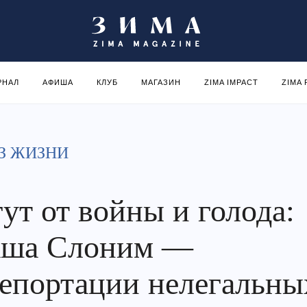
РНАЛ
АФИША
КЛУБ
МАГАЗИН
ZIMA IMPACT
ZIMA
З ЖИЗНИ
гут от войны и голода:
ша Слоним —
депортации нелегальны