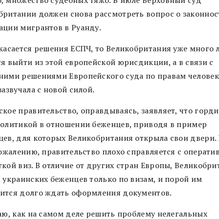
, множество судебных тяжб. В июле Верховный суд
британии должен снова рассмотреть вопрос о законнос
ации мигрантов в Руанду.
 касается решения ЕСПЧ, то Великобритания уже много 
ся выйти из этой европейской юрисдикции, а в связи с
ними решениями Европейского суда по правам человек
зазвучала с новой силой.
ское правительство, оправдываясь, заявляет, что горди
политикой в отношении беженцев, приводя в пример
цев, для которых Великобритания открыла свои двери. 
 сожалению, правительство плохо справляется с операти
ткой виз. В отличие от других стран Европы, Великобри
т украинских беженцев только по визам, и порой им
ится долго ждать оформления документов.
наю, как на самом деле решить проблему нелегальных