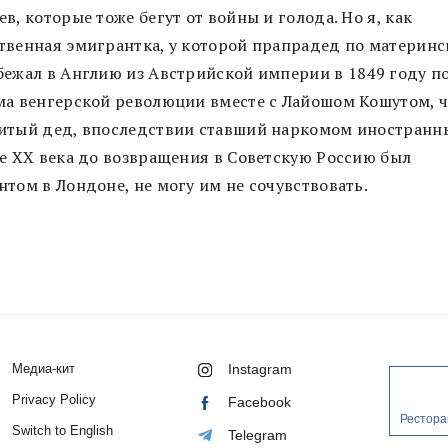
в, которые тоже бегут от войны и голода. Но я, как
твенная эмигрантка, у которой прапрадед по материнс
бежал в Англию из Австрийской империи в 1849 году п
ма венгерской революции вместе с Лайошом Кошутом, 
итый дед, впоследствии ставший наркомом иностранны
ле ХХ века до возвращения в Советскую Россию был
нтом в Лондоне, не могу им не сочувствовать.
Медиа-кит
Instagram
Privacy Policy
Facebook
Рестора
Switch to English
Telegram