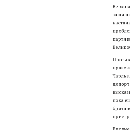
Верхов
защища
настаив
пробле
партию
Велико
Против
правоз
Чарльз,
депорт
высказы
пока ещ
британ
пристр
Вполне