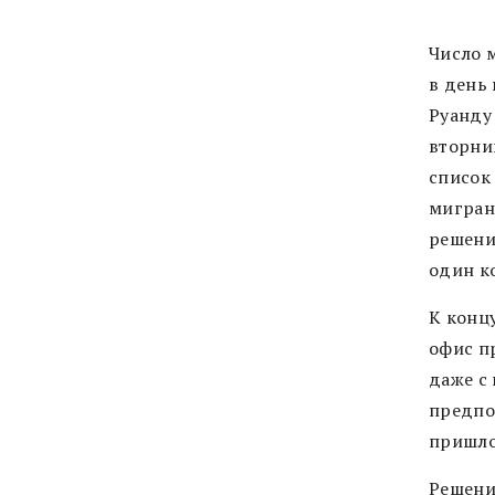
Число 
в день
Руанду
вторни
список
мигран
решени
один ко
К концу
офис п
даже с 
предпо
пришло
Решени