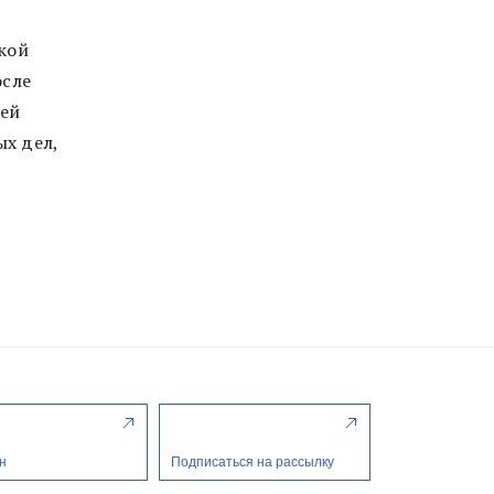
кой
осле
чей
х дел,
н
Подписаться на рассылку