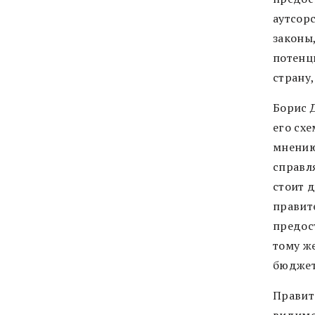
аутсор
законы
потенц
страну
Борис 
его схе
мнению
справл
стоит д
правит
предос
тому ж
бюджет
Правите