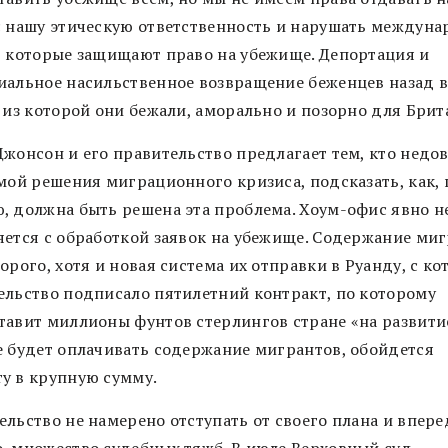
с нашу этическую ответственность и нарушать междун
, которые защищают право на убежище. Депортация и
иальное насильственное возвращение беженцев назад 
, из которой они бежали, аморально и позорно для Брит
Джонсон и его правительство предлагает тем, кто недо
мой решения миграционного кризиса, подсказать, как, 
, должна быть решена эта проблема. Хоум-офис явно н
яется с обработкой заявок на убежище. Содержание ми
орого, хотя и новая система их отправки в Руанду, с ко
ельство подписало пятилетний контракт, по которому
тавит миллионы фунтов стерлингов стране «на развитие
е будет оплачивать содержание мигрантов, обойдется
у в крупную сумму.
льство не намерено отступать от своего плана и впере