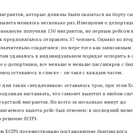
мигрантов, которые должны были оказаться на борту са
 вылета менялось несколько раз. Извещения о депортац
 накануне получили 130 мигрантов, но первым рейсом 
к предполагалось отправить 37 человек. Однако ко вто
 значительно сократился: по мере того как записанным 
там удавалось в индивидуальном порядке оспорить в 
е о депортации, все меньше и меньше пассажиров с би
нец оставалось в списке – он таял с каждым часом.
 дня таких «неудачников» оставалось трое, при этом Х
родолжал настаивать, что самолет вылетит в любом случ
горсткой мигрантов. Но всего за несколько минут до
лагаемого вылета рейс был отменен: в последний моме
 решение ЕСПЧ.
ю ЕСПЧ предшествовало постановление британского