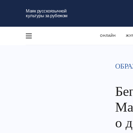
Маяк русскоязычной
культуры за рубежом
ОНЛАЙН
ЖУ
ОБРА
Бе
Ма
о 