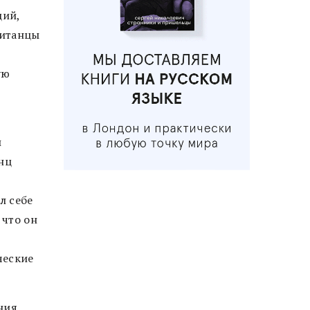
ций,
ританцы
ую
и
нц
л себе
 что он
ческие
ния