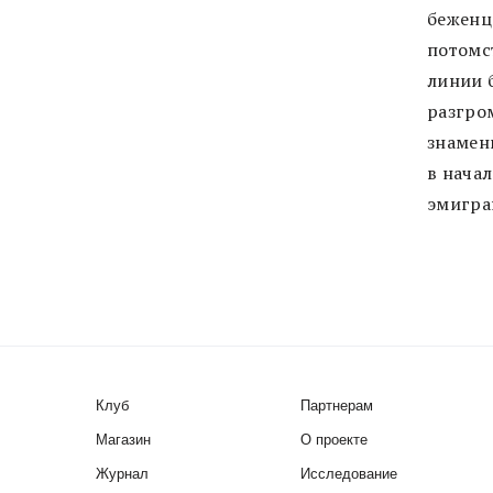
беженце
потомс
линии 
разгро
знамен
в нача
эмигра
Клуб
Партнерам
Магазин
О проекте
Журнал
Исследование