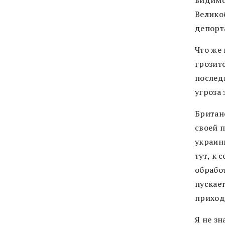
видимо
Велико
депорт
Что же
грозит
послед
угроза 
Британ
своей 
украин
тут, к
обрабо
пускае
приход
Я не з