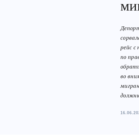
ми
Депорт
сорвал
рейс с
по пра
обрати
во вни
мигран
должны
16.06.20