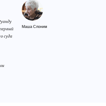
Руанду
Маша Слоним
 первый
о суда
ны