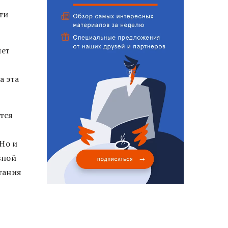
ти
лет
а эта
тся
Но и
вной
тания