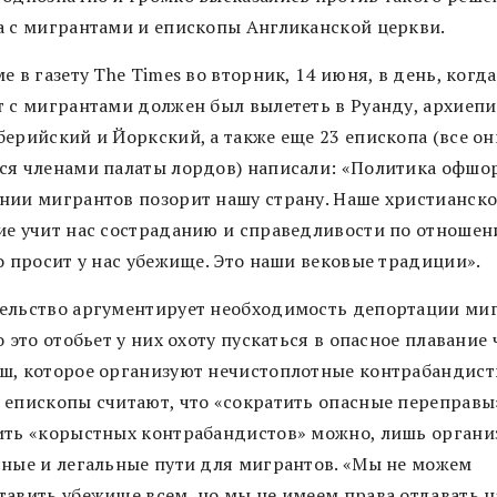
а с мигрантами и епископы Англиканской церкви.
е в газету The Times во вторник, 14 июня, в день, когда
т с мигрантами должен был вылететь в Руанду, архиеп
берийский и Йоркский, а также еще 23 епископа (все он
ся членами палаты лордов) написали: «Политика офшор
нии мигрантов позорит нашу страну. Наше христианско
ие учит нас состраданию и справедливости по отношен
о просит у нас убежище. Это наши вековые традиции».
ельство аргументирует необходимость депортации ми
о это отобьет у них охоту пускаться в опасное плавание 
ш, которое организуют нечистоплотные контрабандист
 епископы считают, что «сократить опасные переправы
ить «корыстных контрабандистов» можно, лишь органи
сные и легальные пути для мигрантов. «Мы не можем
тавить убежище всем, но мы не имеем права отдавать н