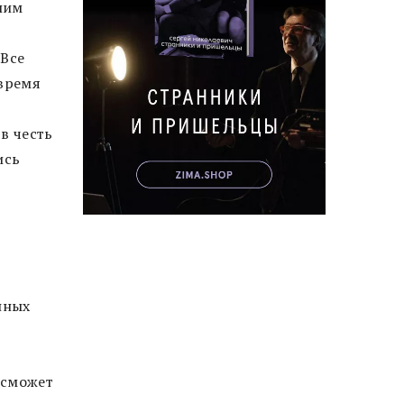
шим
 Все
 время
 в честь
ись
нных
 сможет