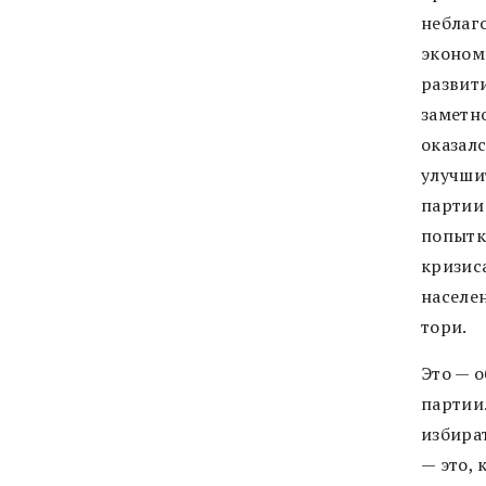
неблаг
экономи
развит
заметно
оказал
улучши
партии
попытк
кризис
населе
тори.
Это — 
партии.
избира
— это, 