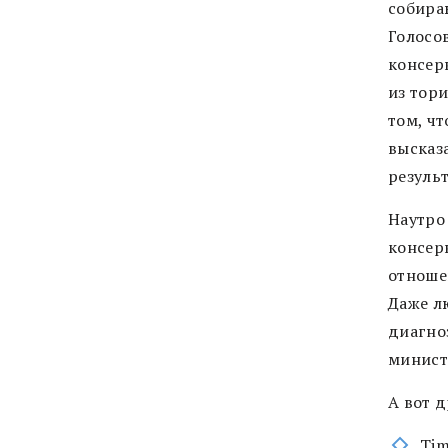
собира
Голосо
консер
из тори
том, ч
высказ
резуль
Наутро
консер
отноше
Даже л
диагно
минист
А вот д
Tim