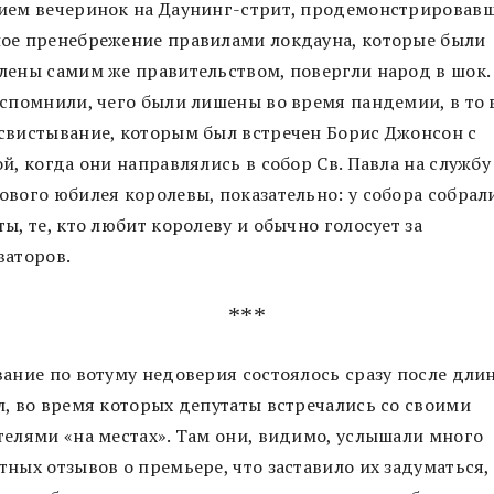
ием вечеринок на Даунинг-стрит, продемонстрировав
ое пренебрежение правилами локдауна, которые были
лены самим же правительством, повергли народ в шок.
вспомнили, чего были лишены во время пандемии, в то
свистывание, которым был встречен Борис Джонсон с
й, когда они направлялись в собор Св. Павла на службу
ового юбилея королевы, показательно: у собора собрал
ы, те, кто любит королеву и обычно голосует за
ваторов.
***
вание по вотуму недоверия состоялось сразу после дли
л, во время которых депутаты встречались со своими
телями «на местах». Там они, видимо, услышали много
тных отзывов о премьере, что заставило их задуматься,