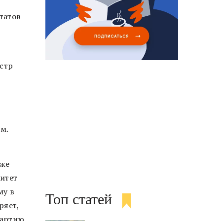
татов
стр
м.
о
аже
итет
му в
Топ статей
ряет,
партию