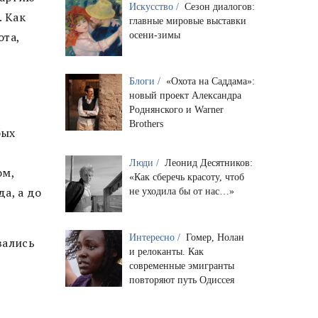
Искусство /
Сезон диалогов:
. Как
главные мировые выставки
ота,
осени-зимы
Блоги /
«Охота на Саддама»:
новый проект Александра
Роднянского и Warner
Brothers
бых
Люди /
Леонид Десятников:
ом,
«Как сберечь красоту, чтоб
а, а до
не уходила бы от нас…»
Интересно /
Гомер, Нолан
вались
и релоканты. Как
современные эмигранты
повторяют путь Одиссея