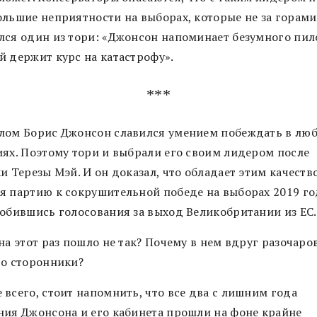
ольшие неприятности на выборах, которые не за горами
лся один из тори: «Джонсон напоминает безумного пил
й держит курс на катастрофу».
***
лом Борис Джонсон славился умением побеждать в лю
иях. Поэтому тори и выбрали его своим лидером после
и Терезы Мэй. И он доказал, что обладает этим качеств
я партию к сокрушительной победе на выборах 2019 год
добившись голосования за выход Великобритании из ЕС.
на этот раз пошло не так? Почему в нем вдруг разочаро
го сторонники?
 всего, стоит напомнить, что все два с лишним года
ния Джонсона и его кабинета прошли на фоне крайне