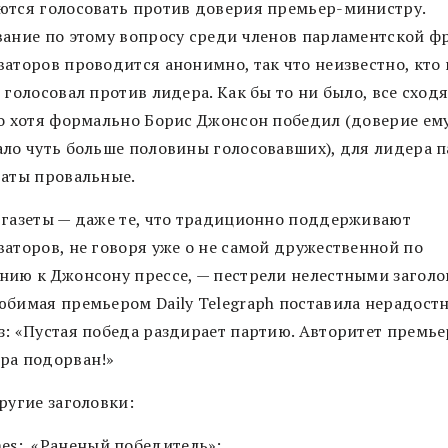
ются голосовать против доверия премьер-министру.
вание по этому вопросу среди членов парламентской ф
ваторов проводится анонимно, так что неизвестно, кто
 голосовал против лидера. Как бы то ни было, все сходя
то хотя формально Борис Джонсон победил (доверие ем
ало чуть больше половины голосовавших), для лидера 
таты провальные.
 газеты — даже те, что традиционно поддерживают
ваторов, не говоря уже о не самой дружественной по
нию к Джонсону прессе, — пестрели нелестными заголо
юбимая премьером Daily Telegraph поставила нерадост
з: «Пустая победа раздирает партию. Авторитет премье
ра подорван!»
ругие заголовки:
es: «Раненый победитель»;