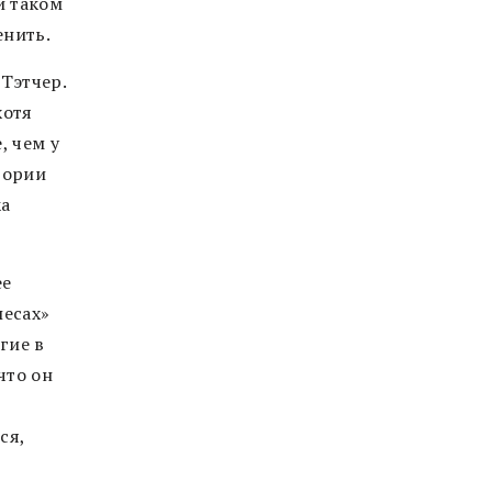
и таком
енить.
Тэтчер.
хотя
, чем у
тории
ка
ее
лесах»
гие в
что он
ся,