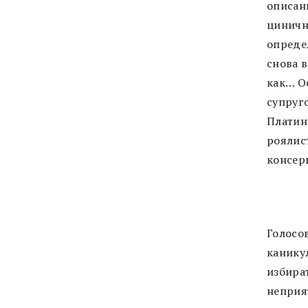
описан
циничн
опреде
снова 
как… О
супруго
Платин
роялист
консер
Голосо
канику
избира
неприя