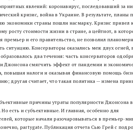
оприятных явлений: коронавирус, последовавший за н
ческий кризис, война в Украине. В результате, планы 
ию экономики страны пошли насмарку. Кризис привел 
му росту стоимости жизни в стране, а цейтнот, в кото
ся премьер и его правительство, не позволил планомер
ть ситуацию. Консерваторы оказались меж двух огней, 
 образовалось два течения: часть консерваторов одобр
и Джонсона смягчить эффект от пандемии и экономич
а, повышая налоги и оказывая финансовую помощь бизн
нию; другая считает, что такая политика — измена при
объективные причины утраты популярности Джонсона в
 Но есть и субъективные. И главная, особенно для
телей, которые начали разочаровываться в премьер-ми
конечно, partygate. Публикация отчета Сью Грей с под