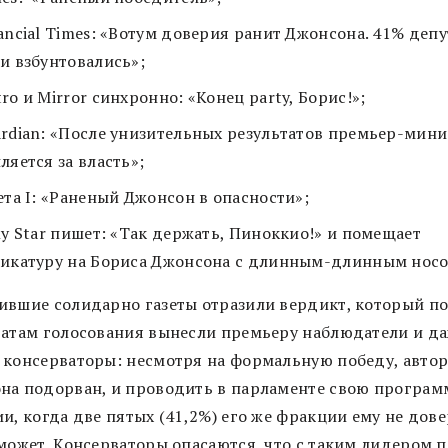
ancial Times: «Вотум доверия ранит Джонсона. 41% депу
и взбунтовались»;
ro и Mirror синхронно: «Конец party, Борис!»;
rdian: «После унизительных результатов премьер-мини
ляется за власть»;
ета I: «Раненый Джонсон в опасности»;
ly Star пишет: «Так держать, Пиноккио!» и помещает
икатуру на Бориса Джонсона с длинным-длинным носо
ившие солидарно газеты отразили вердикт, который п
татам голосования вынесли премьеру наблюдатели и д
 консерваторы: несмотря на формальную победу, автор
на подорван, и проводить в парламенте свою програм
и, когда две пятых (41,2%) его же фракции ему не дове
сможет. Консерваторы опасаются, что с таким лидером 