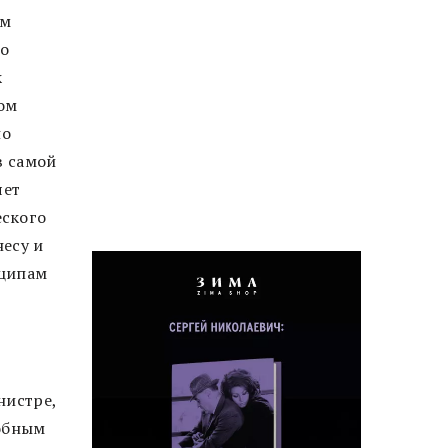
им
по
к
ром
но
в самой
яет
еского
есу и
нципам
нистре,
робным