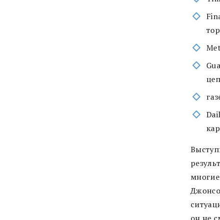
Fin
тор
Met
Gua
цеп
газ
Dai
кар
Выступ
резуль
многие
Джонсо
ситуаци
он не 