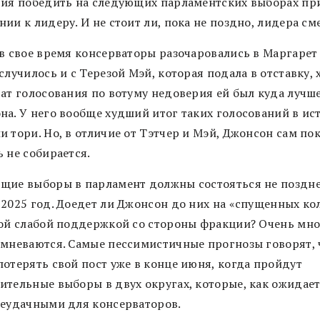
тия победить на следующих парламентских выборах пр
ии к лидеру. И не стоит ли, пока не поздно, лидера см
 в свое время консерваторы разочаровались в Маргарет 
случилось и с Терезой Мэй, которая подала в отставку, 
ат голосования по вотуму недоверия ей был куда лучше
на. У него вообще худший итог таких голосований в ис
 тори. Но, в отличие от Тэтчер и Мэй, Джонсон сам по
 не собирается.
щие выборы в парламент должны состояться не поздн
 2025 год. Доедет ли Джонсон до них на «спущенных ко
кой слабой поддержкой со стороны фракции? Очень мно
омневаются. Самые пессимистичные прогнозы говорят, 
потерять свой пост уже в конце июня, когда пройдут
ительные выборы в двух округах, которые, как ожидает
неудачными для консерваторов.