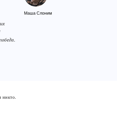
Маша Слоним
их
8
победа.
 никто.