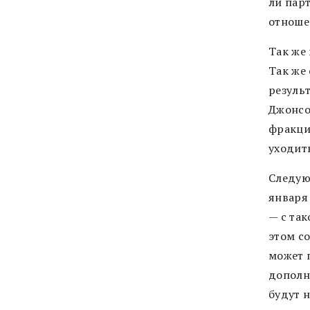
ли пар
отношен
Так же
Так же 
результ
Джонсо
фракции
уходить
Следую
января
— с та
этом с
может 
дополн
будут 