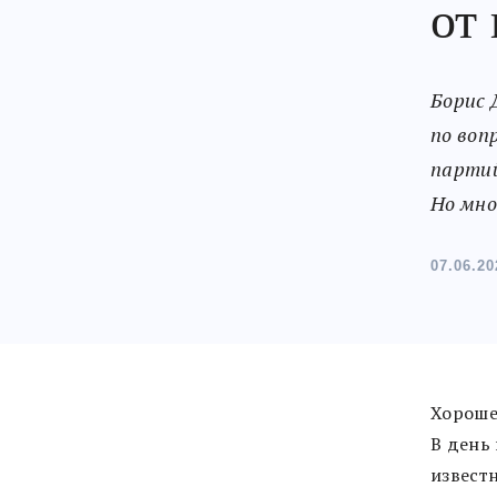
от
Борис 
по воп
партий
Но мно
07.06.20
Хороше
В день
извест