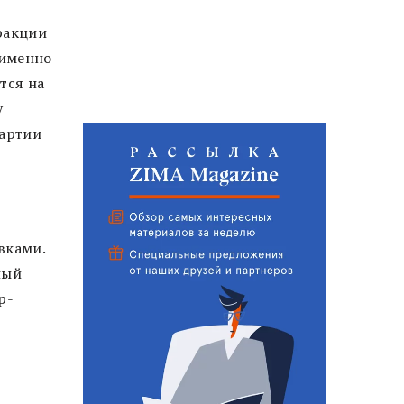
ракции
 именно
тся на
у
партии
вками.
ный
р-