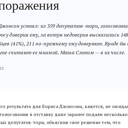
 поражения
Джонсон устоял: из 359 депутатов-тори, голосовавш
росу доверия ему, за вотум недоверия высказались 14
цев (41%), 211 по-прежнему ему доверяют. Вроде бы 
гие считают ее мнимой. Маша Слоним — в их числе.
22
го результата для Бориса Джонсона, кажется, не ожидал
 голосования в отставку даже заранее подали несколько
ных депутатов-тори, объяснив свое решение тем, что