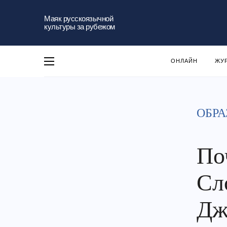
Маяк русскоязычной
культуры за рубежом
ОНЛАЙН
ЖУ
ОБРА
По
Сл
Дж