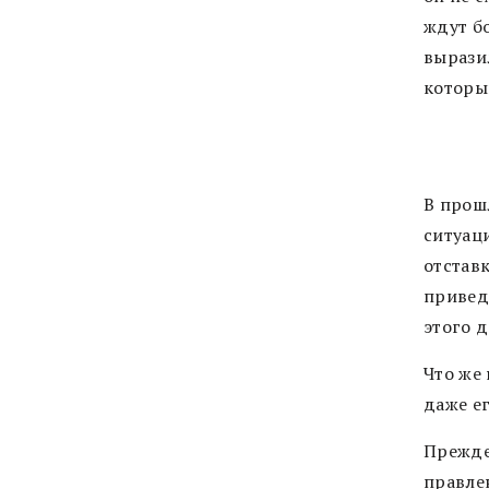
ждут б
вырази
которы
В прош
ситуац
отставк
привед
этого 
Что же 
даже е
Прежде
правле