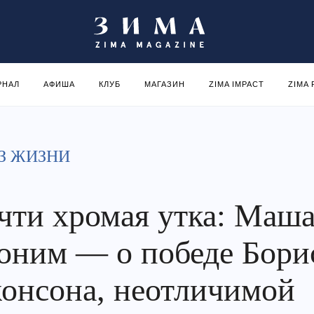
РНАЛ
АФИША
КЛУБ
МАГАЗИН
ZIMA IMPACT
ZIMA
З ЖИЗНИ
чти хромая утка: Маш
оним — о победе Бори
онсона, неотличимой