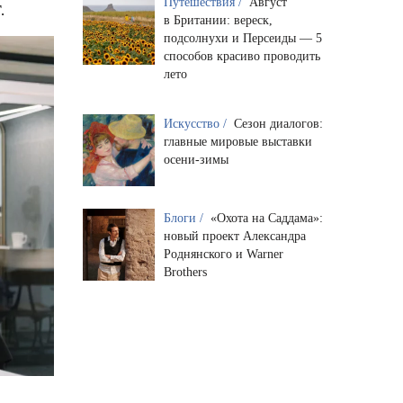
Путешествия /
Август
T.
в Британии: вереск,
подсолнухи и Персеиды — 5
способов красиво проводить
лето
Искусство /
Сезон диалогов:
главные мировые выставки
осени-зимы
Блоги /
«Охота на Саддама»:
новый проект Александра
Роднянского и Warner
Brothers