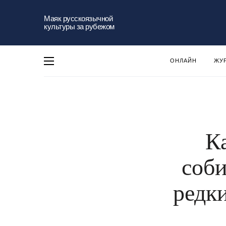
Маяк русскоязычной
культуры за рубежом
ОНЛАЙН
ЖУ
К
соби
редк