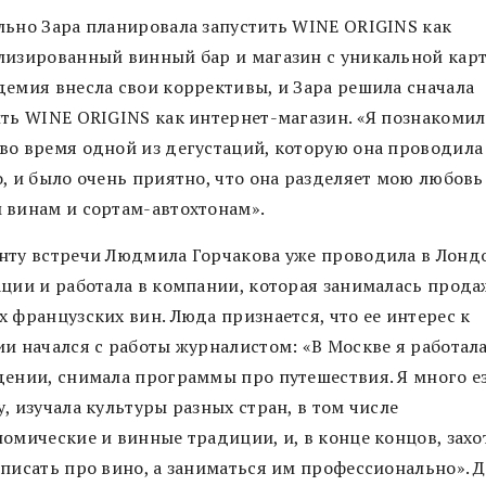
льно Зара планировала запустить WINE ORIGINS как
лизированный винный бар и магазин с уникальной карт
демия внесла свои коррективы, и Зара решила сначала
ить WINE ORIGINS как интернет-магазин. «Я познакомил
во время одной из дегустаций, которую она проводила
, и было очень приятно, что она разделяет мою любовь
 винам и сортам-автохтонам».
нту встречи Людмила Горчакова уже проводила в Лонд
ации и работала в компании, которая занималась прод
 французских вин. Люда признается, что ее интерес к
ии начался с работы журналистом: «В Москве я работала
дении, снимала программы про путешествия. Я много е
, изучала культуры разных стран, в том числе
омические и винные традиции, и, в конце концов, захо
 писать про вино, а заниматься им профессионально». 