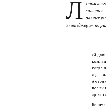
Л
етом этог
которая з
разных уг
и менеджером по ра
«Я давн
компани
когда 
я реши
Америк
целый 
аргент
Вернув