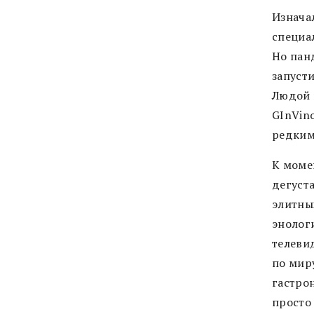
Изнача
специа
Но пан
запуст
Людой 
GInVino
редким
К моме
дегуст
элитных
энолог
телеви
по миру
гастрон
просто