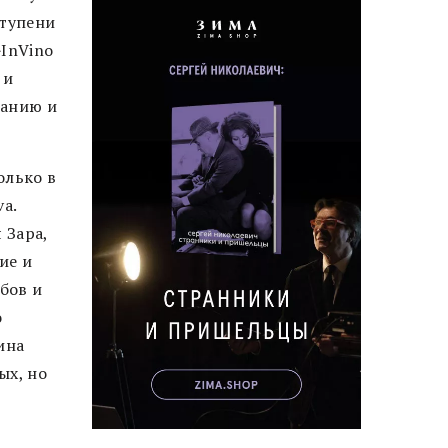
ступени
GInVino
 и
танию и
олько в
va.
 Зара,
ие и
бов и
о
ина
ых, но