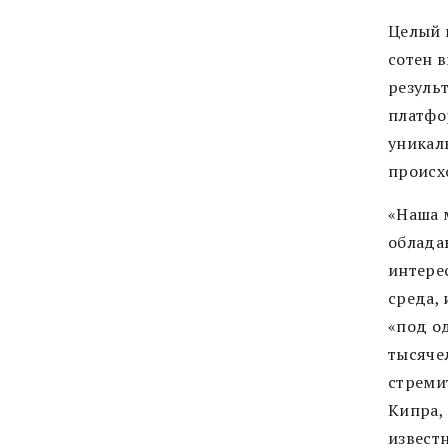
Целый 
сотен 
резуль
платф
уникал
происх
«Наша 
облада
интере
среда,
«под о
тысячел
стреми
Кипра, 
извест