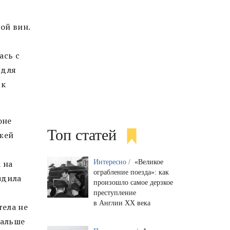
ой вин.
ась с
 для
 к
оне
Топ статей
ажей
 на
Интересно /
«Великое
ограбление поезда»: как
здила
произошло самое дерзкое
преступление
в Англии XX века
тела не
Дальше