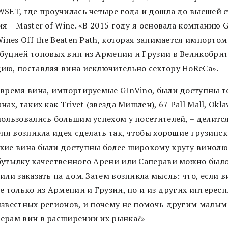
WSET, где проучилась четыре года и дошла до высшей 
я – Master of Wine. «В 2015 году я основала компанию 
Wines Off the Beaten Path, которая занимается импортом
буцией топовых вин из Армении и Грузии в Великобри
ию, поставляя вина исключительно сектору HoReCa».
 время вина, импортируемые GInVino, были доступны т
нах, таких как Trivet (звезда Мишлен), 67 Pall Mall, Okla
ользовались большим успехом у посетителей, – делится
еня возникла идея сделать так, чтобы хорошие грузинск
кие вина были доступны более широкому кругу винолю
бутылку качественного Арени или Саперави можно был
или заказать на дом. Затем возникла мысль: что, если в
е только из Армении и Грузии, но и из других интересн
известных регионов, и почему не помочь другим малым
ерам вин в расширении их рынка?»