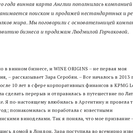
о года винная карта Англии пополнилась компанией
анимается поиском и продажей нестандартных и ре
олков мира. Мы поговорили с основательницей компа
звитию бизнеса и продажам Людмилой Горчаковой.
о в винном бизнесе, и WINE ORIGINS – не первая моя
я, – рассказывает Зара Серобян. – Все началось в 2013 
после 10 лет в сфере корпоративных финансов в KPMG L
ла сделать перерыв и отправилась в путешествие по Ла
е. Я по-настоящему влюбилась в Аргентину и провела 
год; познакомилась и поработала с известными
инскими виноделами. Так я поняла, что мое призвание –
шись домой в Лондон, Зара поступила во всемирно изв