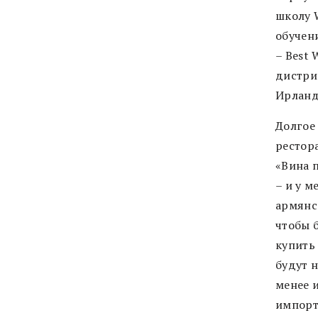
школу 
обучени
– Best 
дистри
Ирланд
Долгое
рестора
«Вина п
– и у м
армянс
чтобы 
купить 
будут н
менее 
импорт