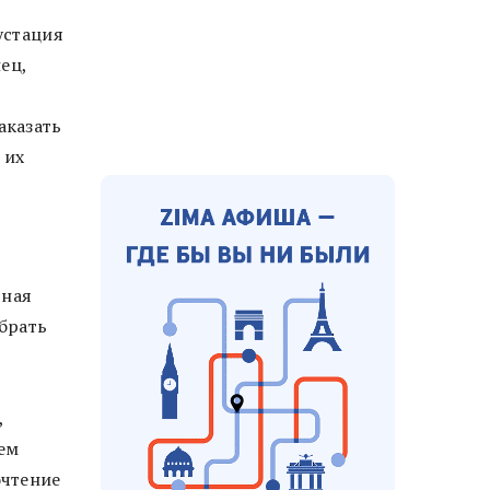
устация
ец,
аказать
 их
ьная
обрать
,
сем
очтение