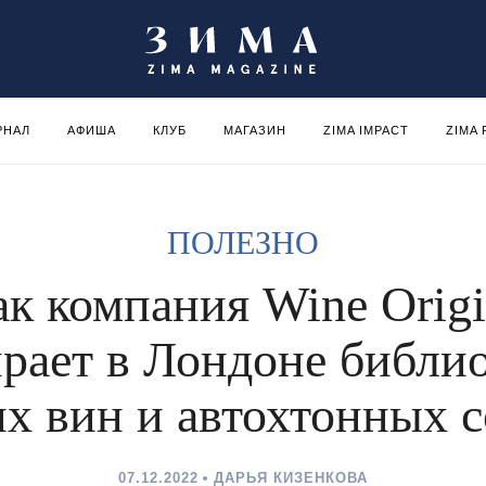
РНАЛ
АФИША
КЛУБ
МАГАЗИН
ZIMA IMPACT
ZIMA
ПОЛЕЗНО
ак компания Wine Origi
рает в Лондоне библи
их вин и автохтонных с
07.12.2022
ДАРЬЯ КИЗЕНКОВА