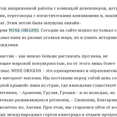
год напряженной работы с командой девелоперов, дег
вин, переговоры с логистическими компаниями и, након
тат. Этим летом была запущена онлайн-
орма
WINE ORIGINS
. Сегодня на сайте можно не только з
ьные вина из разных уголков мира, но и узнать историю
ождения.
миссия – как можно больше рассказать про вина, не
ющие мировой популярностью, но от этого лишь более
сные. WINE ORIGINS – это одновременно и образовател
 и интернет-магазин. Мы поставили перед собой цель с
дной крышей» вина из стран, где виноделие существует
етиями, – Армения, Грузия, Греция – и из молодых, но
тельно развивающихся регионов, – Словении, Болгарии
конечно же, Англии. При этом, мы стараемся уйти от в
ных международных сортов винограда и отдаем предп