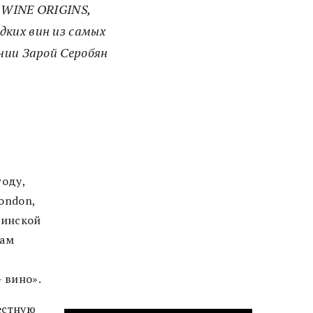
 WINE ORIGINS,
дких вин из самых
нии Зарой Серобян
году,
ondon,
тинской
там
 вино».
естную