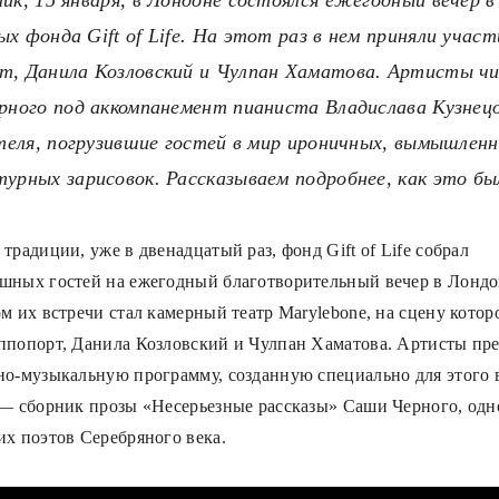
х фонда Gift of Life. На этот раз в нем приняли учас
т, Данила Козловский и Чулпан Хаматова. Артисты ч
рного под аккомпанемент пианиста Владислава Кузне
теля, погрузившие гостей в мир ироничных, вымышленн
рных зарисовок. Рассказываем подробнее, как это бы
традиции, уже в двенадцатый раз, фонд Gift of Life собрал
шных гостей на ежегодный благотворительный вечер в Лондо
ом их встречи стал камерный театр Marylebone, на сцену кото
ппопорт, Данила Козловский и Чулпан Хаматова. Артисты пр
но-музыкальную программу, созданную специально для этого в
 — сборник прозы «Несерьезные рассказы» Саши Черного, одн
их поэтов Серебряного века.