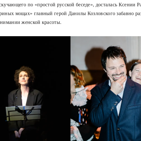
скучающего по «простой русской беседе», досталась Ксении Р
риных мощах» главный герой Данилы Козловского забавно р
онимании женской красоты.