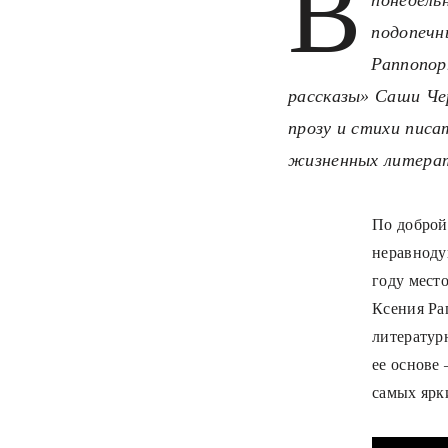
В
подопечны
Раппопор
рассказы» Саши Че
прозу и стихи писа
жизненных литерату
По доброй 
неравноду
году мест
Ксения Ра
литератур
ее основе
самых ярк