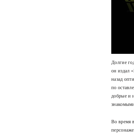
Долгие го
он издал 
назад опт
по оставл
добрые и 
знакомым
Во время 
персонаже