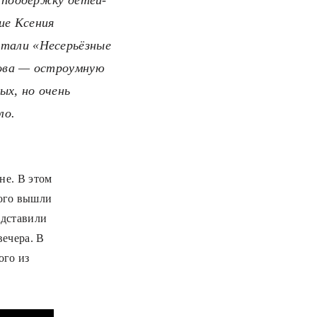
тие Ксения
итали «Несерьёзные
цова — остроумную
ых, но очень
ло.
не. В этом
рого вышли
едставили
ечера. В
ого из