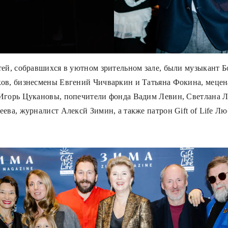
тей, собравшихся в уютном зрительном зале, были музыкант Б
ов, бизнесмены Евгений Чичваркин и Татьяна Фокина, меце
Игорь Цукановы, попечители фонда Вадим Левин, Светлана Л
ева, журналист Алексй Зимин, а также патрон Gift of Life Лю