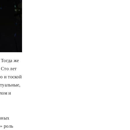
 Тогда же
 Сто лет
ю и тоской
ктуальные,
лом и
авных
» роль