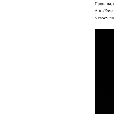
Пронина, 
А в «Кома
о своем п