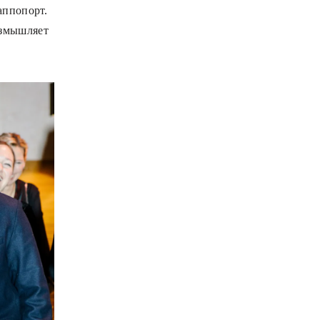
аппопорт.
азмышляет