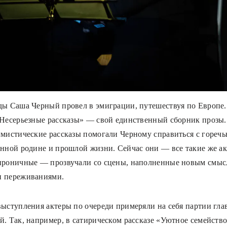
ды Саша Черный провел в эмиграции, путешествуя по Европе.
«Несерьезные рассказы» — свой единственный сборник прозы.
имистические рассказы помогали Черному справиться с горечь
енной родине и прошлой жизни. Сейчас они — все такие же а
ироничные — прозвучали со сцены, наполненные новым смыс
и переживаниями.
выступления актеры по очереди примеряли на себя партии гл
й. Так, например, в сатирическом рассказе «Уютное семейство