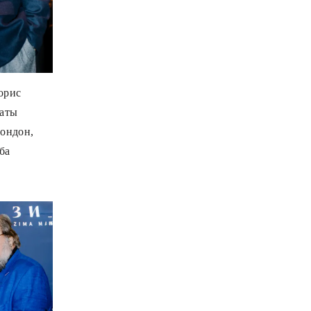
орис
наты
ондон,
ба