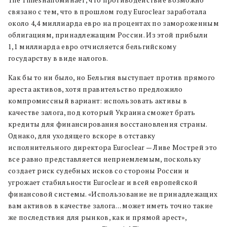
The Timesнапоминает, что противодействие возможно
связано с тем, что в прошлом году Euroclear заработала
около 4,4 миллиарда евро на процентах по замороженным
облигациям, принадлежащим России. Из этой прибыли
1,1 миллиарда евро отчисляется бельгийскому
государству в виде налогов.
Как бы то ни было, но Бельгия выступает против прямого
ареста активов, хотя правительство предложило
компромиссный вариант: использовать активы в
качестве залога, под который Украина сможет брать
кредиты для финансирования восстановления страны.
Однако, для уходящего вскоре в отставку
исполнительного директора Euroclear — Ливе Мострей это
все равно представляется неприемлемым, поскольку
создает риск судебных исков со стороны России и
угрожает стабильности Euroclear и всей европейской
финансовой системы. «Использование не принадлежащих
вам активов в качестве залога… может иметь точно такие
же последствия для рынков, как и прямой арест»,