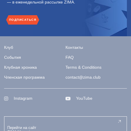
— в еженедельной рассылке ZIMA.
ПОДПИСАТЬСЯ
Клуб
Контакты
События
FAQ
Клубная хроника
Terms & Conditions
Членская программа
contact@zima.club
Instagram
YouTube
Перейти на сайт