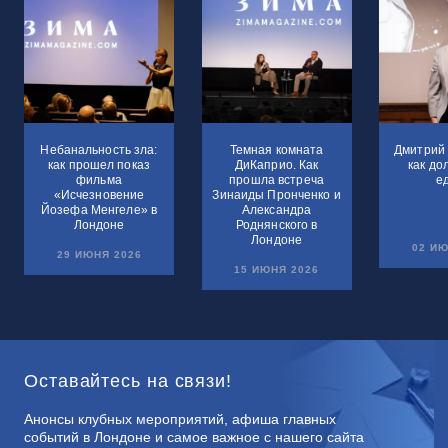
Небанальность зла:
Темная комната
Дмитрий 
как прошел показ
ДиКаприо. Как
как до
фильма
прошла встреча
е
«Исчезновение
Зинаиды Пронченко и
Йозефа Менгеле» в
Александра
Лондоне
Роднянского в
Лондоне
02 ИЮ
29 ИЮНЯ 2026
15 ИЮНЯ 2026
Оставайтесь на связи!
Анонсы клубных мероприятий, афиша главных
событий в Лондоне и самое важное с нашего сайта