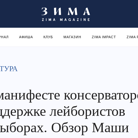
РНАЛ
АФИША
КЛУБ
МАГАЗИН
ZIMA IMPACT
ZIMA
ТУРА
манифесте консерватор
ддержке лейбористов
выборах. Обзор Маши