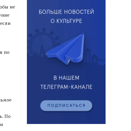
обы не
ение
 если
я по
льное
ь. По
ии