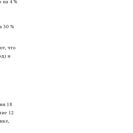
о на 4 %
а 30 %
т, что
од) и
ии 18
ние 12
ике,