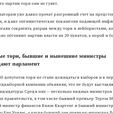
го партии тори они не сулят.
ваторам уже давно прочат разгромный счет на предст
х, и даже оптимистические показатели падающей инф
огали сократить разрыв между тори и лейбористами, к
но обгоняют партию власти на 20 пунктов, а порой и б
ые тори, бывшие и нынешние министры
дают парламент
80 депутатов тори не стали дожидаться выборов и в пе
едвыборной кампании объявили, что не будут выставл
андидатуры. Среди них — несколько видных министров 
х правительств, в том числе бывший премьер Тереза М
 министр финансов Квази Квартенг и бывший минист
ы Бен Уоллес, а также бывший зам премьер-министра 