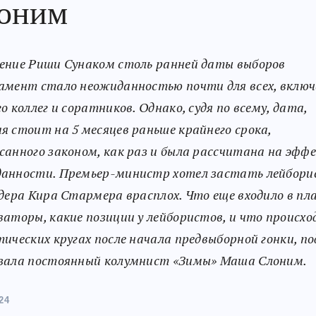
оним
ение Риши Сунаком столь ранней даты выборов
амент стало неожиданностью почти для всех, вклю
о коллег и соратников. Однако, судя по всему, дата,
я стоит на 5 месяцев раньше крайнего срока,
санного законом, как раз и была рассчитана на эфф
анности. Премьер-министр хотел застать лейбори
идера Кира Стармера врасплох. Что еще входило в пл
ваторы, какие позиции у лейбористов, и что происх
тических кругах после начала предвыборной гонки, п
зала постоянный колумнист «Зимы» Маша Слоним.
24