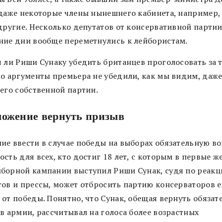
 даже некоторые члены нынешнего кабинета, например,
 другие. Несколько депутатов от консервативной партии
ние дни вообще переметнулись к лейбористам.
я ли Риши Сунаку убедить британцев проголосовать за 
то аргументы премьера не убедили, как мы видим, даж
 его собственной партии.
ожение вернуть призыв
ие ввести в случае победы на выборах обязательную в
сть для всех, кто достиг 18 лет, с которым в первые ж
борной кампании выступил Риши Сунак, судя по реакц
тов и прессы, может отбросить партию консерваторов 
 от победы. Понятно, что Сунак, обещая вернуть обяза
в армии, рассчитывал на голоса более возрастных