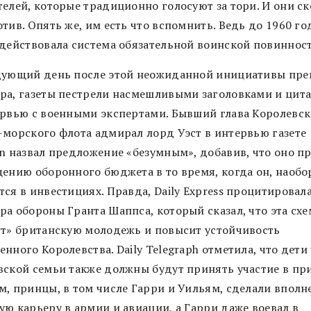
елей, которые традиционно голосуют за тори. И они ско
тив. Опять же, им есть что вспомнить. Ведь до 1960 го
 действовала система обязательной воинской повинност
дующий день после этой неожиданной инициативы пре
ра, газеты пестрели насмешливыми заголовками и цит
ервью с военными экспертами. Бывший глава Королевск
-морского флота адмирал лорд Уэст в интервью газете
an назвал предложение «безумным», добавив, что оно п
щению оборонного бюджета в то время, когда он, наобо
ся в инвестициях. Правда, Daily Express процитировал
ра обороны Гранта Шаппса, который сказал, что эта схе
ит» британскую молодежь и повысит устойчивость
нного Королевства. Daily Telegraph отметила, что дети
вской семьи также должны будут принять участие в пр
м, принцы, в том числе Гарри и Уильям, сделали вполн
ую карьеру в армии и авиации, а Гарри даже воевал в