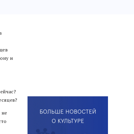
в
цев
ону и
ейчас?
есяцев?
 не
сто