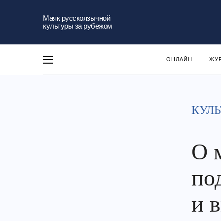
Маяк русскоязычной
культуры за рубежом
ОНЛАЙН
ЖУ
КУЛЬ
О 
по
и 