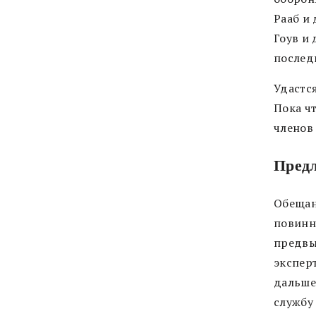
Рааб и
Гоув и
послед
Удастс
Пока ч
членов
Предл
Обещан
повинно
предвы
экспер
дальше
службу 