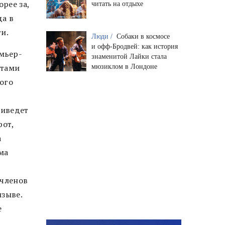
рее за,
читать на отдыхе
да в
и.
Люди /
Собаки в космосе
и офф-Бродвей: как история
мьер-
знаменитой Лайки стала
атами
мюзиклом в Лондоне
ого
риведет
рот,
а
ма
 членов
изыве.
е