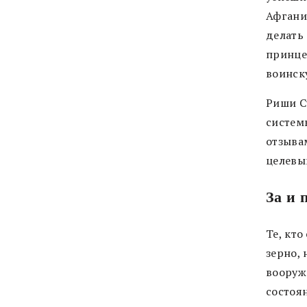
Афгани
делать
принце
воинск
Риши С
системы
отзыва
целевы
За и 
Те, кто
зерно,
вооруж
состоя