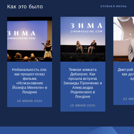
Как это было
КЛУБНАЯ ЖИЗНЬ
Небанальность зла:
Темная комната
Дмитрий 
как прошел показ
ДиКаприо. Как
как до
фильма
прошла встреча
е
«Исчезновение
Зинаиды Пронченко и
Йозефа Менгеле» в
Александра
Лондоне
Роднянского в
Лондоне
02 ИЮ
29 ИЮНЯ 2026
15 ИЮНЯ 2026