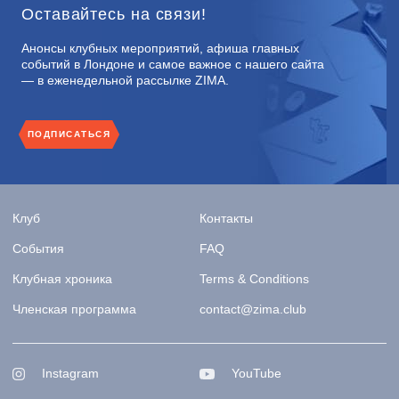
Оставайтесь на связи!
Анонсы клубных мероприятий, афиша главных
событий в Лондоне и самое важное с нашего сайта
— в еженедельной рассылке ZIMA.
ПОДПИСАТЬСЯ
Клуб
Контакты
События
FAQ
Клубная хроника
Terms & Conditions
Членская программа
contact@zima.club
Instagram
YouTube