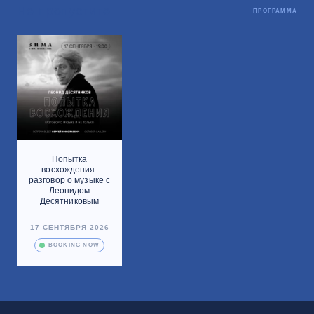
Не пропустите
ПРОГРАММА
Попытка
восхождения:
разговор о музыке с
Леонидом
Десятниковым
17 СЕНТЯБРЯ 2026
BOOKING NOW