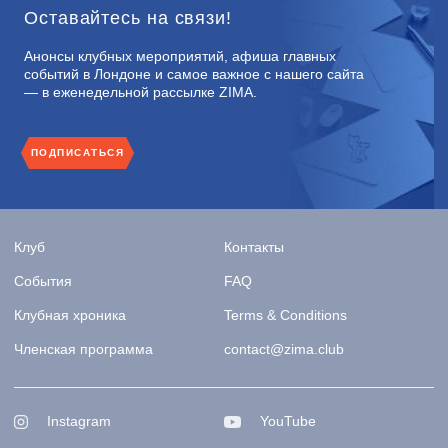
Оставайтесь на связи!
Анонсы клубных мероприятий, афиша главных
событий в Лондоне и самое важное с нашего сайта
— в еженедельной рассылке ZIMA.
ПОДПИСАТЬСЯ
Клуб
Контакты
События
FAQ
Клубная хроника
Terms & Conditions
Членская программа
contact@zima.club
Instagram
YouTube