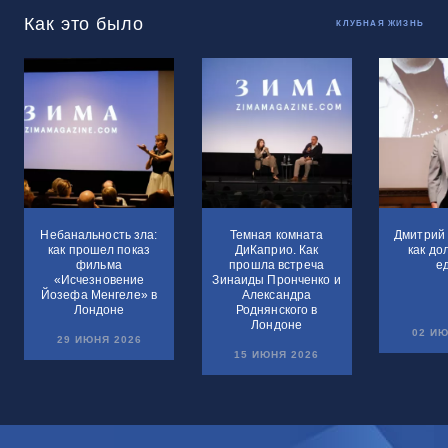
Как это было
КЛУБНАЯ ЖИЗНЬ
Небанальность зла:
Темная комната
Дмитрий 
как прошел показ
ДиКаприо. Как
как до
фильма
прошла встреча
е
«Исчезновение
Зинаиды Пронченко и
Йозефа Менгеле» в
Александра
Лондоне
Роднянского в
Лондоне
02 ИЮ
29 ИЮНЯ 2026
15 ИЮНЯ 2026