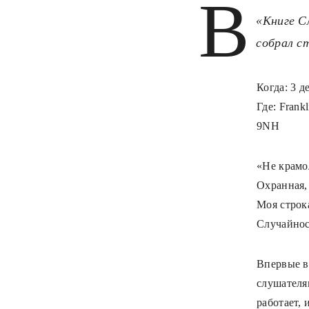
В
«Книге С
собрал с
Когда: 3 д
Где: Frank
9NH
«Не крамо
Охранная,
Моя строк
Случайнос
Впервые в
слушателя
работает,