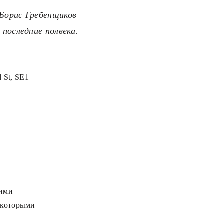
 Борис Гребенщиков
 последние полвека.
d St, SE1
оими
д которыми