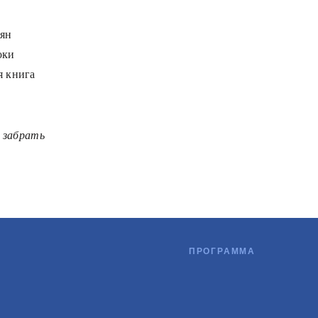
ьян
оки
я книга
е забрать
ПРОГРАММА