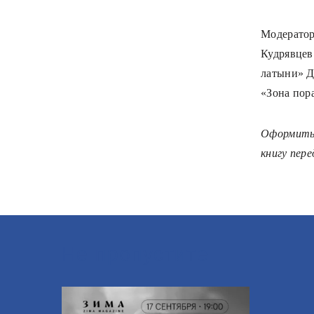
Модератор
Кудрявцев
латыни» Де
«Зона пора
Оформить 
книгу пере
Не пропустите