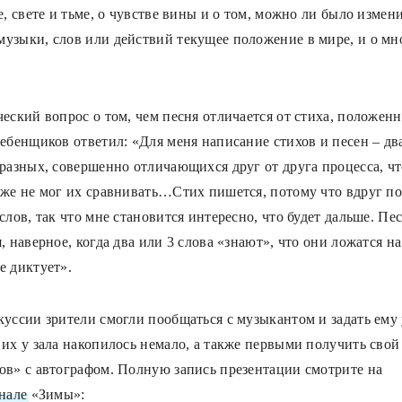
е, свете и тьме, о чувстве вины и о том, можно ли было измени
узыки, слов или действий текущее положение в мире, и о мн
еский вопрос о том, чем песня отличается от стиха, положенн
ребенщиков ответил: «Для меня написание стихов и песен – дв
 разных, совершенно отличающихся друг от друга процесса, чт
аже не мог их сравнивать…Стих пишется, потому что вдруг по
слов, так что мне становится интересно, что будет дальше. Пе
, наверное, когда два или 3 слова «знают», что они ложатся на
е диктует».
куссии зрители смогли пообщаться с музыкантом и задать ему
 их у зала накопилось немало, а также первыми получить свой
ов» с автографом. Полную запись презентации смотрите на
нале
«Зимы»: