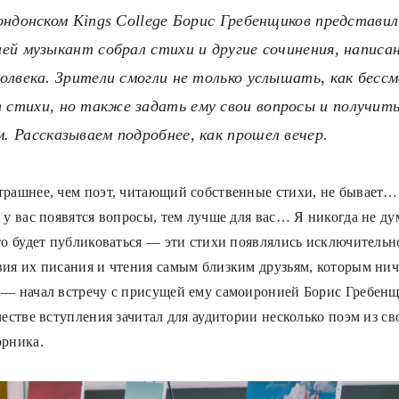
лондонском Kings College Борис Гребенщиков представи
ней музыкант собрал стихи и другие сочинения, написа
полвека. Зрители смогли не только услышать, как бесс
стихи, но также задать ему свои вопросы и получить
. Рассказываем подробнее, как прошел вечер.
трашнее, чем поэт, читающий собственные стихи, не бывает…
 у вас появятся вопросы, тем лучше для вас… Я никогда не ду
-то будет публиковаться — эти стихи появлялись исключительн
вия их писания и чтения самым близким друзьям, которым нич
 — начал встречу с присущей ему самоиронией Борис Гребенщ
честве вступления зачитал для аудитории несколько поэм из св
орника.