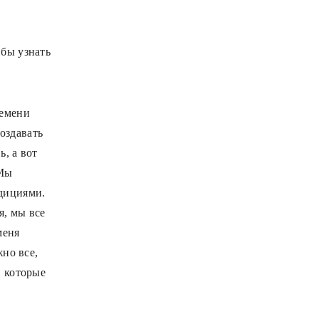
а
 бы узнать
ремени
оздавать
, а вот
«Мы
дициями.
я, мы все
меня
жно все,
, которые