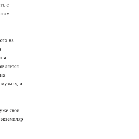
ть с
огом
ого на
а
о я
является
сня
 музыку, и
 уже свои
 экземпляр