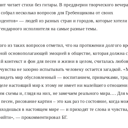
ант читает стихи без гитары. В преддверии творческого вечер
 собрал несколько вопросов для Гребенщикова от своих
ндентов» — людей из разных стран и городов, которые хотели
гендарного исполнителя на самые разные темы.
ого из таких вопросов отметил, что на протяжении долгого в
ной основополагающей эмоцией в обществе, которая должна с
 контекст и фон для песен и жизни в целом, считалась любовь
 чувства не зазорно испытывать человеку остается загадкой. 
видеть мир обусловленный — воспитанием, привычками, тра
деле настоящий мир к этому не имеет ни малейшего отношени
им схемы и, глядя на них, не замечаем реального мира…. Для 
песен, рисование картин – это как раз то состояние, когда мо
находишься в настоящем мире — и приходят те слова и чувства
ийти», — прокомментировал БГ.