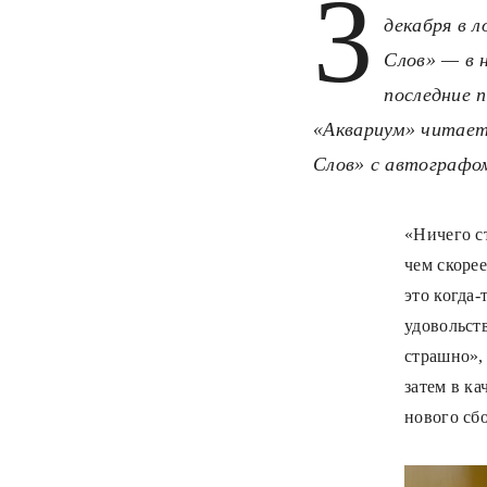
3
декабря в 
Слов» — в 
последние 
«Аквариум» читает 
Слов» с автографом
«Ничего с
чем скорее
это когда
удовольст
страшно»,
затем в ка
нового сб