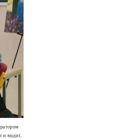
ератором
т и видит,