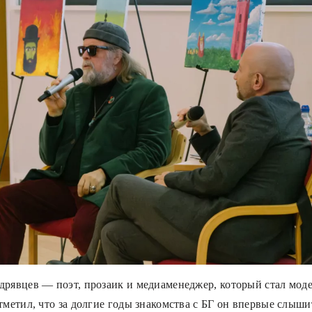
дрявцев — поэт, прозаик и медиаменеджер, который стал мод
тметил, что за долгие годы знакомства с БГ он впервые слыши