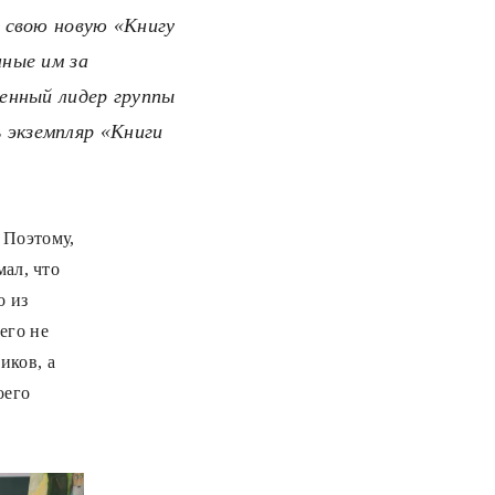
л свою новую «Книгу
нные им за
менный лидер группы
 экземпляр «Книги
 Поэтому,
мал, что
о из
его не
иков, а
оего