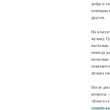
добре и зл
помощью м
другом.
На классич
музыку, Г
настолько
никогда д
несколько 
появляется
музыка уж
После дис
вопросы –
«Книги сл
youtube-ка