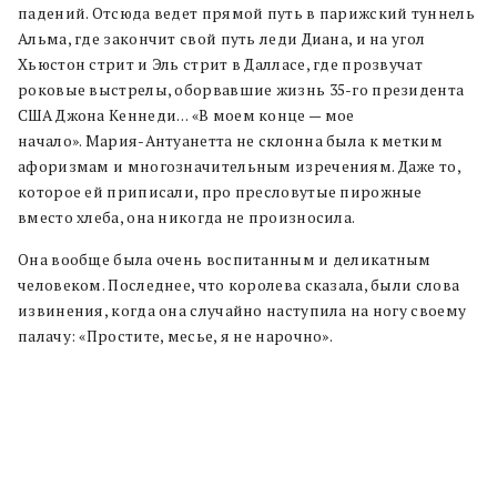
падений. Отсюда ведет прямой путь в парижский туннель
Альма, где закончит свой путь леди Диана, и на угол
Хьюстон стрит и Эль стрит в Далласе, где прозвучат
роковые выстрелы, оборвавшие жизнь 35-го президента
США Джона Кеннеди… «В моем конце — мое
начало». Мария-Антуанетта не склонна была к метким
афоризмам и многозначительным изречениям. Даже то,
которое ей приписали, про пресловутые пирожные
вместо хлеба, она никогда не произносила.
Она вообще была очень воспитанным и деликатным
человеком. Последнее, что королева сказала, были слова
извинения, когда она случайно наступила на ногу своему
палачу: «Простите, месье, я не нарочно».