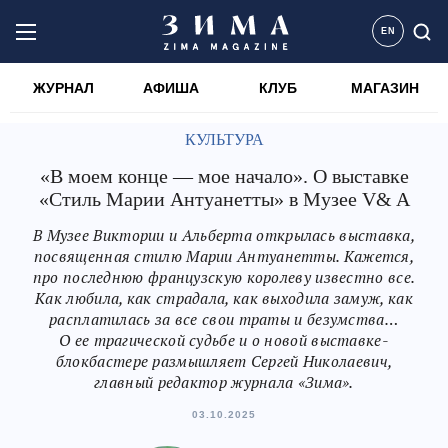
EN
ЖУРНАЛ
АФИША
КЛУБ
МАГАЗИН
КУЛЬТУРА
«В моем конце — мое начало». О выставке
«Стиль Марии Антуанетты» в Музее V& A
В Музее Виктории и Альберта открылась выставка,
посвященная стилю Марии Антуанетты. Кажется,
про последнюю французскую королеву известно все.
Как любила, как страдала, как выходила замуж, как
расплатилась за все свои траты и безумства…
О ее трагической судьбе и о новой выставке-
блокбастере размышляет Сергей Николаевич,
главный редактор журнала «Зима».
03.10.2025