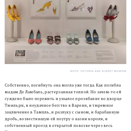
ФОТО: VICTORIA AND ALBERT MUSEUM
Собственно, погибнуть она могла уже тогда. Как погибла
мадам Де Ламбаль, растерзанная толпой. Но зачем-то ей
суждено было пережить и унылое прозябание во дворце
Тюильри, и неудачное бегство в Варенн, и тюремное
заключение в Тампль, и разлуку с сыном, и барабанную
дробь, возвестившую ей поутру о казни короля, и
собственный проезд в открытой повозке через весь