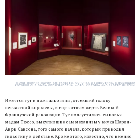
МОЛИТВЕННИК МАРИИ-АНТУАНЕТТЫ, СОРОЧКА И ГИЛЬОТИНА, С ПОМОЩЬЮ
КОТОРОЙ ОНА БЫЛА ОБЕЗГЛАВЛЕНА. ФОТО: VICTORIA AND ALBERT MUSEUM
Имеется тут и нож гильотины, отсекший голову
несчастной королевы, и еще сотням жертв Великой
Французской революции. Тут подсуетились сыновья
мадам Тюссо, выкупившие сам механизм у внука Шарля-
Анри Сансона, того самого палача, который приводил
гильотину в действие. Кроме этого, известно, что именно