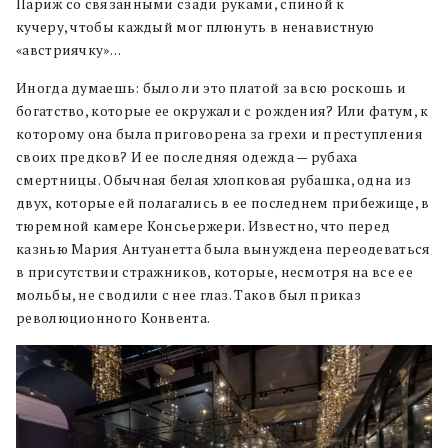
Париж со связанными сзади руками, спиной к
кучеру, чтобы каждый мог плюнуть в ненавистную
«австриячку»…
Иногда думаешь: было ли это платой за всю роскошь и
богатство, которые ее окружали с рождения? Или фатум, к
которому она была приговорена за грехи и преступления
своих предков? И ее последняя одежда — рубаха
смертницы. Обычная белая хлопковая рубашка, одна из
двух, которые ей полагались в ее последнем прибежище, в
тюремной камере Консьержери. Известно, что перед
казнью Мария Антуанетта была вынуждена переодеваться
в присутствии стражников, которые, несмотря на все ее
мольбы, не сводили с нее глаз. Таков был приказ
революционного Конвента.