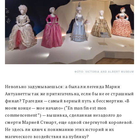
ФОТО: VICTORIA AND ALBERT MUSEUM
Невольно задумываешься: а была ли легенда Марии
Антуанетты так же притягательна, если бы не ее страшный
финал? Трагедия — самый верный путь к бессмертию. «В
моем конце — мое начало» (“En man fin est mon
commencement”) — вышивка, сделанная незадолго до
смерти Марией Стюарт, еще одной свергнутой королевой.
Не здесь ли ключ к пониманию этих историй и их
магического воздействия на публику?