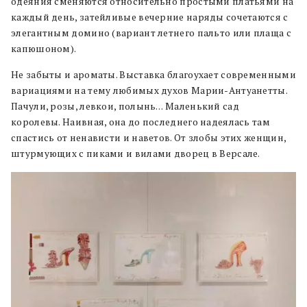
одеяния сменяются относительно простыми платьями на
каждый день, затейливые вечерние наряды сочетаются с
элегантным домино (вариант летнего пальто или плаща с
капюшоном).
Не забыты и ароматы. Выставка благоухает современными
вариациями на тему любимых духов Марии-Антуанетты.
Пачули, розы, левкои, полынь… Маленький сад
королевы. Наивная, она до последнего надеялась там
спастись от ненависти и наветов. От злобы этих женщин,
штурмующих с пиками и вилами дворец в Версале.