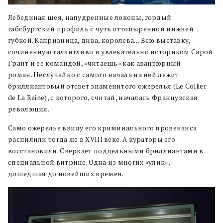
Лебединая шея, напудренные локоны, гордый
габсбургский профиль с чуть оттопыренной нижней
губкой. Капризница, дива, королева… Всю выставку,
сочиненную талантливо и увлекательно историком Сарой
Грант и ее командой, «читаешь» как авантюрный
роман. Неслучайно с самого начала на ней лежит
бриллиантовый отсвет знаменитого ожерелья (Le Collier
de La Reine), с которого, считай, началась Французская
революция.
Само ожерелье ввиду его криминального провенанса
распилили тогда же в XVIII веке. А кураторы его
восстановили. Сверкает поддельными бриллиантами в
специальной витрине. Одна из многих «улик»,
дошедшая до новейших времен.