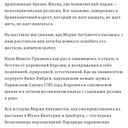
драгоценные броши. Жизнь, где человеческий порыв —
непозволительная роскошь. Все заковано, замуровано в
бриллиантовый корсет, который не дает дышать, не дает
жить, не дает двигаться.
На выставке мы увидим, как Мария Антуанетта пыталась с
ним расстаться или хотя бы немного ослабить его
жесткую, колючую хватку.
Идея Малого Трианона как раз и заключалась в отказе, в
бегстве от церемоний Версаля, в возвращении к себе
подлинной, природной, естественной. Как на знаменитом
портрете Виже-Либрен, наделавшем немало шума в
Парижском Салоне 1783 года. Королева в соломенной
шляпе и в легком муслиновом платье с садовыми розами
в руке.
Вся история Марии Антуанетты, как она представлена на
выставке в Музее Виктории и Альберта, — это череда
бесконечных переодеваний. Парадные королевские