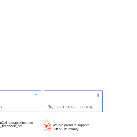
н
Подписаться на рассылку
ct@zimamagazine.com
We are proud to support
_feedback_bot
Gift of Life charity