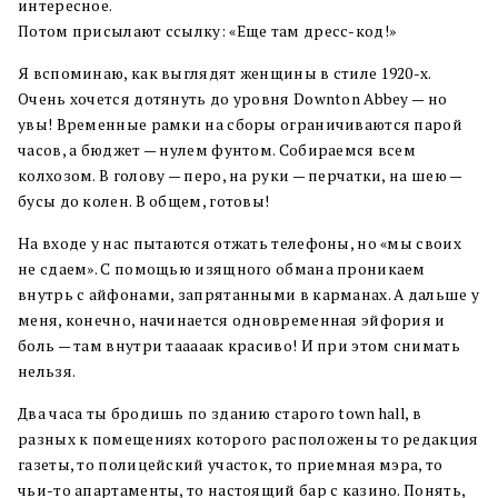
интересное.
Потом присылают ссылку: «Еще там дресс-код!»
Я вспоминаю, как выглядят женщины в стиле 1920-х.
Очень хочется дотянуть до уровня Downton Abbey — но
увы! Временные рамки на сборы ограничиваются парой
часов, а бюджет — нулем фунтом. Собираемся всем
колхозом. В голову — перо, на руки — перчатки, на шею —
бусы до колен. В общем, готовы!
На входе у нас пытаются отжать телефоны, но «мы своих
не сдаем». С помощью изящного обмана проникаем
внутрь с айфонами, запрятанными в карманах. А дальше у
меня, конечно, начинается одновременная эйфория и
боль — там внутри тааааак красиво! И при этом снимать
нельзя.
Два часа ты бродишь по зданию старого town hall, в
разных к помещениях которого расположены то редакция
газеты, то полицейский участок, то приемная мэра, то
чьи-то апартаменты, то настоящий бар с казино. Понять,