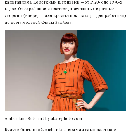
капитализма. Короткими штрихами — от 1920-х до 1970-х
годов. От сарафанов и платков, повязанных в разные
стороны (вперед — для крестьянок, назад — для работниц)
до дома моделей Славы Зацйева.
Amber Jane Butchart by ukatephoto.com
Будучи британкой, Amber Jane вряд ли слышала такое