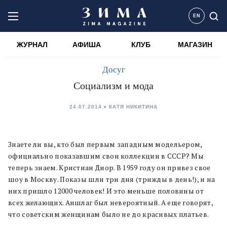
EN
ЖУРНАЛ
АФИША
КЛУБ
МАГАЗИН
Досуг
Социализм и мода
24.07.2014
КАТЯ НИКИТИНА
Знаете ли вы, кто был первым западным модельером,
официально показавшим свои коллекции в СССР? Мы
теперь знаем. Кристиан Диор. В 1959 году он привез свое
шоу в Москву. Показы шли три дня (трижды в день!), и на
них пришло 12000 человек! И это меньше половины от
всех желающих. Аншлаг был невероятный. А еще говорят,
что советским женщинам было не до красивых платьев.