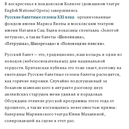
В воскресенье в лондонском Колизее (домашнем театре
English National Opera) завершились
Русские балетные сезоны XXI века
, организованные
фондом имени Мариса Лиепы и московским театром
имени Наталии Сац. Были показаны спектакль «Золотой
петушок», а также балеты
«
Шопениана»,
«Петрушка», Шахерезада» и «Половецкие пляски».
Русский балет — это, традиционно, наш козырь и один из
поводов (небезосновательных) для нацинальной
гордости. Британская публика это тоже знает, поэтому на
ежегодные Русские балетные сезоны билеты расходятся,
как горячие пирожки. Случайно подслушанный за
бокалом шампанского в антракте разговор двух
английских старушек меня удивил и порадовал.
Обсуждали отличие русской программы этого года от
прошлого, а также восхищались невесомостью примы-
балерины Мариинского театра Юлии Махалиной,
солировавшей на сцене в этот раз.