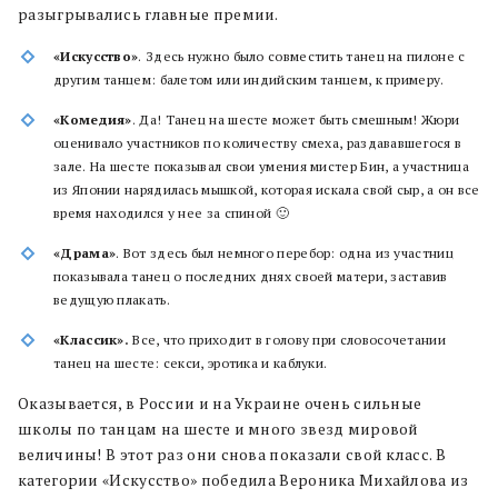
разыгрывались главные премии.
«Искусство»
. Здесь нужно было совместить танец на пилоне с
другим танцем: балетом или индийским танцем, к примеру.
«Комедия»
. Да! Танец на шесте может быть смешным! Жюри
оценивало участников по количеству смеха, раздававшегося в
зале. На шесте показывал свои умения мистер Бин, а участница
из Японии нарядилась мышкой, которая искала свой сыр, а он все
время находился у нее за спиной 🙂
«Драма»
. Вот здесь был немного перебор: одна из участниц
показывала танец о последних днях своей матери, заставив
ведущую плакать.
«Классик».
Все, что приходит в голову при словосочетании
танец на шесте: секси, эротика и каблуки.
Оказывается, в России и на Украине очень сильные
школы по танцам на шесте и много звезд мировой
величины! В этот раз они снова показали свой класс. В
категории «Искусство» победила Вероника Михайлова из