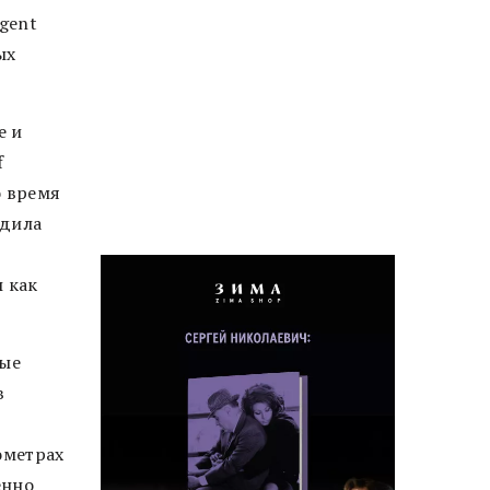
gent
ых
e и
f
о время
одила
 как
вые
в
ометрах
енно