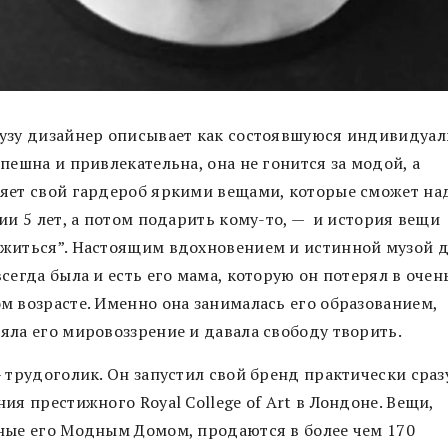
узу дизайнер описывает как состоявшуюся индивидуал
пешна и привлекательна, она не гонится за модой, а
яет свой гардероб яркими вещами, которые сможет на
ии 5 лет, а потом подарить кому-то, — и история вещи
житься”. Настоящим вдохновением и истинной музой 
сегда была и есть его мама, которую он потерял в очен
м возрасте. Именно она занималась его образованием,
яла его мировоззрение и давала свободу творить.
 трудоголик. Он запустил свой бренд практически сраз
ия престижного Royal College of Art в Лондоне. Вещи,
ные его Модным Домом, продаются в более чем 170