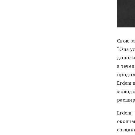
Свою м
“Она ус
дополн
в течен
продол
Erdem в
молодо
расшир
Erdem –
окончан
создан