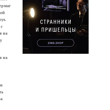
вермаг
гой
oys.
 с
я на
у
я на
ли
ть
ра