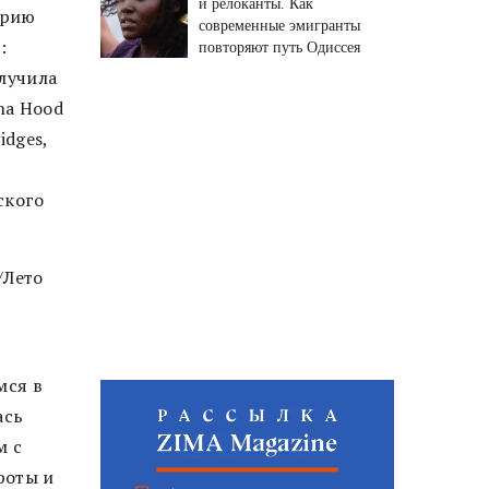
и релоканты. Как
орию
современные эмигранты
:
повторяют путь Одиссея
олучила
na Hood
idges,
ского
/Лето
мся в
ась
м с
роты и