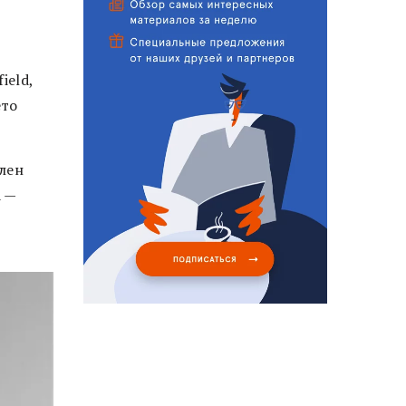
ield,
ето
лен
 —