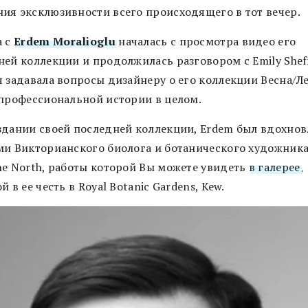
ия эксклюзивности всего происходящего в тот вечер.
а с
Erdem Moralioglu
началась с просмотра видео его
ей коллекции и продолжилась разговором c Emily Sheff
я задавала вопросы дизайнеру о его коллекции Весна/Л
 профессиональной истории в целом.
здании своей последней коллекции, Erdem был вдохнов
ми Викторианского биолога и ботанического художника
ne North, работы которой Вы можете увидеть
в галерее
,
й в ее честь в Royal Botanic Gardens, Kew.