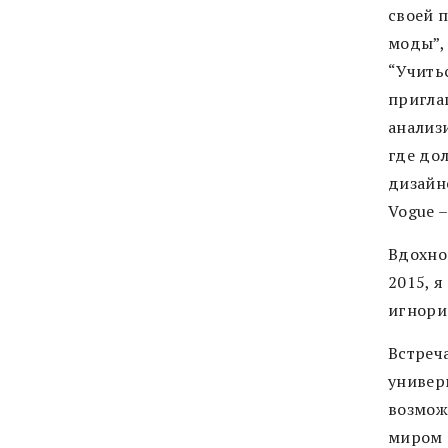
своей 
моды”, 
“Учитьс
пригла
анализи
где до
дизайн
Vogue – 
Вдохно
2015, я
игнорир
Встреч
универм
возмож
миром 