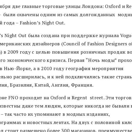
тября две главные торговые улицы Лондона: Oxford и Re
 — были охвачены одним из самых долгожданных модн
 года – Fashion’s Night Out.
’s Night Out была создана при поддержке журнала Vogu
мериканских дизайнеров (Council of Fashion Designers o
a) в 2009 году с целью повышения розничных продаж в
го экономического кризиса. Первая “Ночь моды” прох
 в Нью-Йорке, а в 2010 году география мероприятия
ельно расширилась, и к ней подключились такие страны
лия, Бразилия, Китай, Англия, Франция.
не FNO проходит на Oxford и Regent street. Эти торго
известны даже тем людям, которые никогда не бывали 
 – так часто их упоминают в модных изданиях,
ограммах и новостных лентах. На двух с половиной кил
д стрит размешено более 300 магазинов, преимуществ