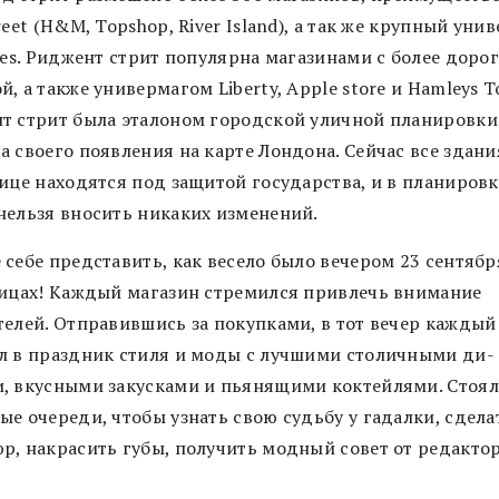
reet (H&M, Topshop, River Island), а так же крупный уни
ges. Риджент стрит популярна магазинами с более доро
, а также универмагом Liberty, Apple store и Hamleys T
т стрит была эталоном городской уличной планировки
 своего появления на карте Лондона. Сейчас все здани
лице находятся под защитой государства, и в планировк
нельзя вносить никаких изменений.
себе представить, как весело было вечером 23 сентябр
лицах! Каждый магазин стремился привлечь внимание
телей. Отправившись за покупками, в тот вечер каждый
л в праздник стиля и моды с лучшими столичными ди-
, вкусными закусками и пьянящими коктейлями. Стоя
ые очереди, чтобы узнать свою судьбу у гадалки, сдела
р, накрасить губы, получить модный совет от редакто
…