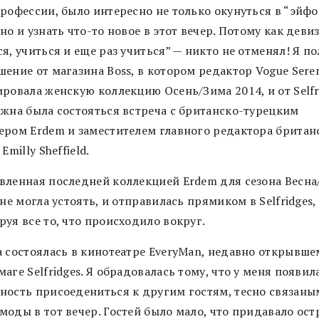
профессии, было интересно не только окунуться в “эйф
но и узнать что-то новое в этот вечер. Потому как девиз
я, учиться и еще раз учиться” — никто не отменял! Я п
шение от магазина Boss, в котором редактор Vogue Sere
ровала женскую коллекцию Осень/Зима 2014, и от Selfr
лжна была состояться встреча с британско-турецким
ером Erdem и заместителем главного редактора британ
Emilly Sheffield.
вленная последней коллекцией Erdem для сезона Весна
 не могла устоять, и отправилась прямиком в Selfridges,
уя все то, что происходило вокруг.
а состоялась в кинотеатре EveryMan, недавно открывше
аге Selfridges. Я обрадовалась тому, что у меня появил
ность присоедениться к другим гостям, тесно связаны
моды в тот вечер. Гостей было мало, что придавало ост