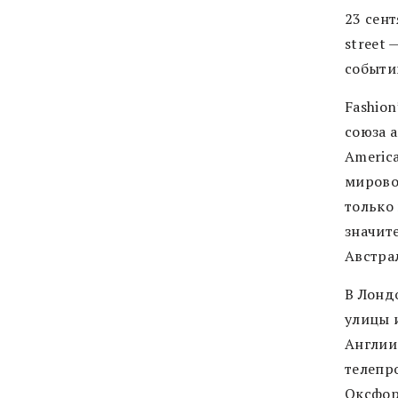
23 cен
street
событий
Fashion
союза а
Americ
мирово
только
значит
Австра
В Лондо
улицы 
Англии
телепр
Оксфор