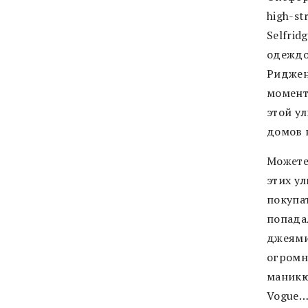
high-st
Selfrid
одеждой
Риджен
момента
этой у
домов 
Можете 
этих у
покупа
попада
джеями
огромн
маникю
Vogue