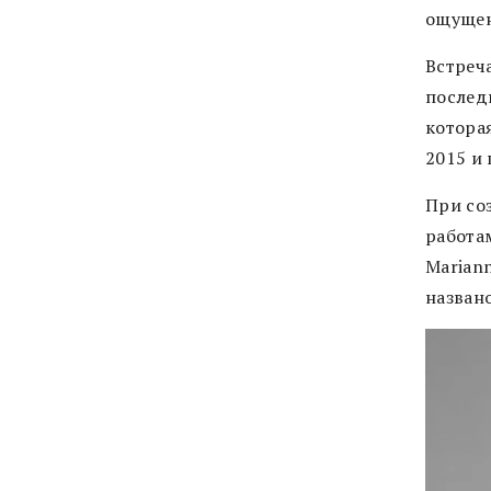
ощущен
Встреч
последн
котора
2015 и
При со
работа
Marian
названо