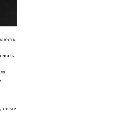
ьность.
девать
для
ь
у после