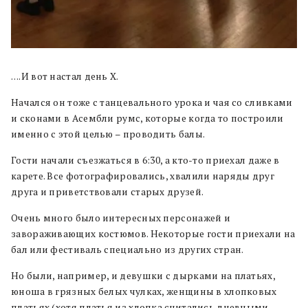
….И вот настал день Х.
Начался он тоже с танцевального урока и чая со сливками
и сконами в Асембли румс, которые когда то построили
именно с этой целью – проводить балы.
Гости начали съезжаться в 6:30, а кто-то приехал даже в
карете. Все фотографировались, хвалили наряды друг
друга и приветствовали старых друзей.
Очень много было интересных персонажей и
завораживающих костюмов. Некоторые гости приехали на
бал или фестиваль специально из других стран.
Но были, например, и девушки с дырками на платьях,
юноша в грязных белых чулках, женщины в хлопковых
платьях (хотя платья из хлопка считались дневными