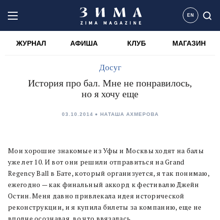
EN
ЖУРНАЛ
АФИША
КЛУБ
МАГАЗИН
Досуг
История про бал. Мне не понравилось,
но я хочу еще
03.10.2014
НАТАША АХМЕРОВА
Мои хорошие знакомые из Уфы и Москвы ходят на балы
уже лет 10. И вот они решили отправиться на Grand
Regency Ball в Бате, который организуется, я так понимаю,
ежегодно — как финальный аккорд к фестивалю Джейн
Остин. Меня давно привлекала идея исторической
реконструкции, и я купила билеты за компанию, еще не
вполне осознавая, во что ввязалась.