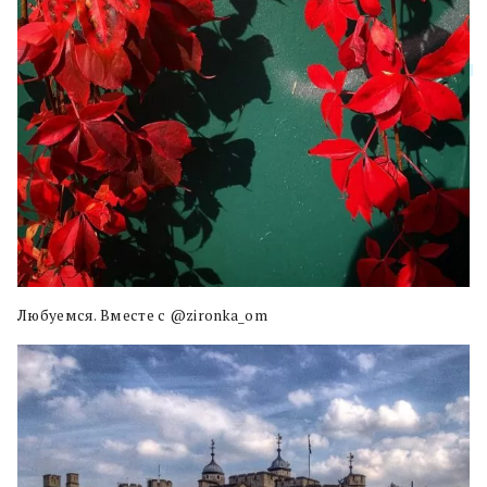
Любуемся. Вместе с @zironka_om