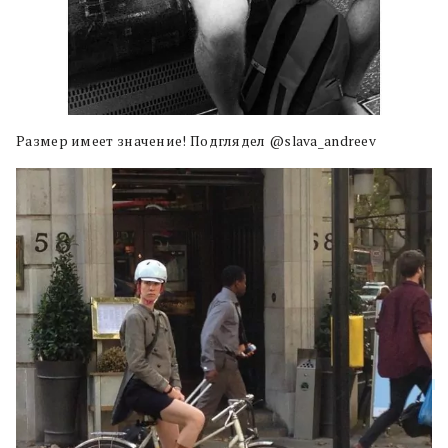
Размер имеет значение! Подглядел @slava_andreev