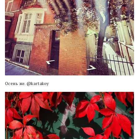
Осень же. @kartakoy