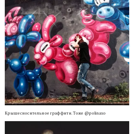
Крышесносительное граффити. Тоже @polinaxo