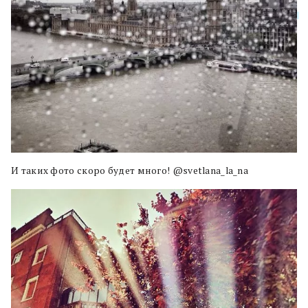
И таких фото скоро будет много! @svetlana_la_na