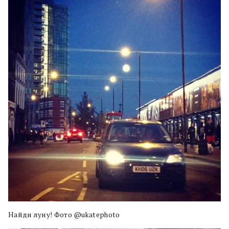
Найди луну! Фото @ukatephoto