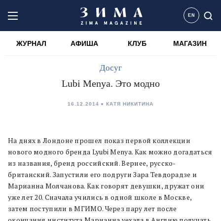
EN
ЖУРНАЛ
АФИША
КЛУБ
МАГАЗИН
Досуг
Lubi Menya. Это модно
16.12.2014
КАТЯ НИКИТИНА
На днях в Лондоне прошел показ первой коллекции
нового модного бренда Lyubi Menya. Как можно догадаться
из названия, бренд российский. Вернее, русско-
британский. Запустили его подруги Зара Тевдорадзе и
Марианна Молчанова. Как говорят девушки, дружат они
уже лет 20. Сначала учились в одной школе в Москве,
затем поступили в МГИМО. Через пару лет после
окончания института Марианна уехала в Англию получать