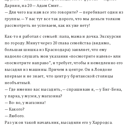
Дарвин, на 20 — Адам Смит…
— Для чего вы нам все это говорите? — перебивает один из
группы. — У вас тут все так дорого, что мы деньги толком
рассмотреть не успеваем, как их уже нету!
Как-то я работал с семьей: папа, мама и дочка. Экскурсия
по городу. Минут через 20 глава семейства (видимо,
большая шишка из Краснодара) заявляет, что ему
надоело слушать мои указания «посмотрите налево» или
«посмотрите направо”, и требует, чтобы я немедленно его
высадил из машины. Причем в центре. Он в Лондоне
впервые и не знает, что центр у британской столицы
необъятный.
— Где именно вас высадить, — спрашиваю я, — у Биг-Бена,
у парка, у музея, у магазина?
— Во-во, у магазина!
— Какого?
— Любого.
Раз уж он такой начальник, высадили его у Харродса.