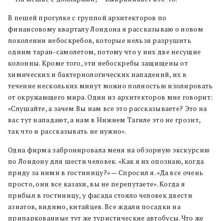
В пешей прогулке с группой архитекторов по
финансовому кварталу Лондона я рассказываю о новом
поколении небоскребов, которые нельзя разрушить
одним таран-самолетом, потому что у них две несущие
колонны. Кроме того, эти небоскребы защищены от
химических и бактериологических нападений, их в
течение нескольких минут можно полностью изолировать
от окружающего мира. Один из архитекторов мне говорит:
«Слушайте, а зачем Вы нам все это рассказываете? Это на
вас тут нападают, а нам в Нижнем Тагиле это не грозит,
так что и рассказывать не нужно».
Одна фирма забронировала меня на обзорную экскурсию
по Лондону для шести человек. «Как я их опознаю, когда
приду за ними в гостиницу?» — Спросил я. «Да все очень
просто, они все казахи, вы не перепутаете». Когда я
прибыл в гостиницу, у фасада стояло человек двести
азиатов, видимо, китайцев. Все ждали посадки на
припаркованные тут же туристические автобусы. Что же