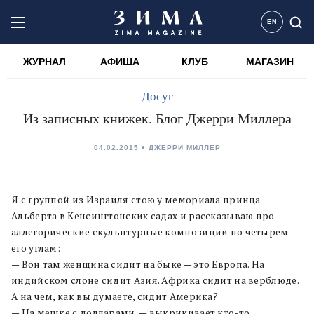
EN
ЖУРНАЛ
АФИША
КЛУБ
МАГАЗИН
Досуг
Из записных книжек. Блог Джерри Миллера
04.02.2015
ДЖЕРРИ МИЛЛЕР
Я с группой из Израиля стою у мемориала принца
Альберта в Кенсингтонских садах и рассказываю про
аллегорические скульптурные композиции по четырем
его углам:
— Вон там женщина сидит на быке — это Европа. На
индийском слоне сидит Азия. Африка сидит на верблюде.
А на чем, как вы думаете, сидит Америка?
— На мешке с долларами, — выкрикивает кто-то.