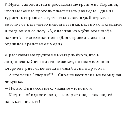
У Музея садоводства я рассказываю группе из Израиля,
что там сейчас проходит Фестиваль лаванды. Одна из
туристок спрашивает, что такое лаванда. Я отрываю
веточку от растущего рядом кустика, растираю пальцами
и подношу к ее носу. «А, у нас так из одёжного шкафа
пахнет!» — восклицает она. (Для справки: лаванда –
отличное средство от моли).
Я рассказываю группе из Екатеринбурга, что в
лондонском Сити никто не живет, но полмиллиона
клерков приезжают сюда каждый день на работу.
— А кто такие “клерки”? — Спрашивает меня миловидная
девушка.
— Ну, это финансовые служащие,- говорю я.
— Клерк — обидное слово, — говорит она, — так людей
называть нельзя!