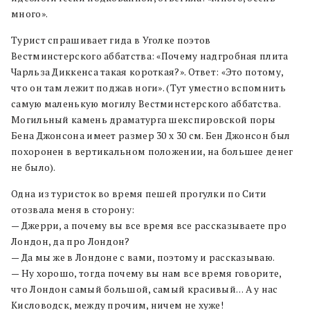
много».
Турист спрашивает гида в Уголке поэтов
Вестминстерского аббатства: «Почему надгробная плита
Чарльза Диккенса такая короткая?». Ответ: «Это потому,
что он там лежит поджав ноги». (Тут уместно вспомнить
самую маленькую могилу Вестминстерского аббатства.
Могильный камень драматурга шекспировской поры
Бена Джонсона имеет размер 30 х 30 см. Бен Джонсон был
похоронен в вертикальном положении, на большее денег
не было).
Одна из туристок во время пешей прогулки по Сити
отозвала меня в сторону:
— Джерри, а почему вы все время все рассказываете про
Лондон, да про Лондон?
— Да мы же в Лондоне с вами, поэтому и рассказываю.
— Ну хорошо, тогда почему вы нам все время говорите,
что Лондон самый большой, самый красивый… А у нас
Кисловодск, между прочим, ничем не хуже!