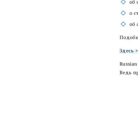
об 
о с
об 
Подобн
Здесь 
Russian
Ведь пр