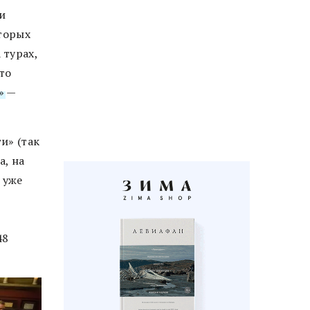
и
оторых
 турах,
то
»
—
и» (так
, на
 уже
48