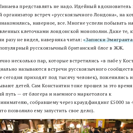
Пинаева представлять не надо. Идейный вдохновитель 
й организатор встреч «русскоязычного Лондона», на к
накомились, наверное, все. Многие успели побывать на
вленных клеточками лондонской монополии. Даже те, к
и разу не видел, наверняка читал:
«Записки Эмигранта
популярный русскоязычный британский блог в ЖЖ.
чно несколько пар, которые встретились «в пабе у Кост
иально называются встречи русскоязычного сообщества
е сегодня приходят под тысячу человек), поженились и
ывают детей. Сам Константин тоже прошел за это время
й путь — от блогера и наемного маркетолога к
инимателю, собравшему через краудфандинг £5000 за 
что позволило ему запустить свое дело).