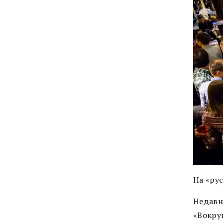
На «ру
Недавн
«Вокруг