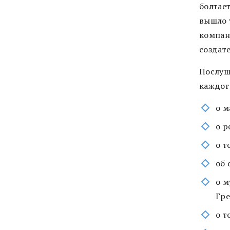
болтает
вышло т
компан
создат
Послуш
каждого
о м
о р
о т
об 
о м
Гре
о т