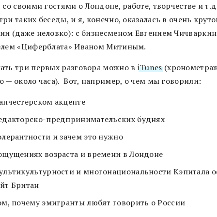
 со своими гостями о Лондоне, работе, творчестве и т.д
ри таких беседы, и я, конечно, оказалась в очень круто
ии (даже неловко): с бизнесменом Евгением Чичваркин
елем «Циферблата» Иваном Митиным.
ать три первых разговора можно в
iTunes
(хронометра
 — около часа). Вот, например, о чем мы говорили:
анчестерском акценте
едакторско-предпринимательских буднях
олерантности и зачем это нужно
ощущениях возраста и времени в Лондоне
ультикультурности и многонациональности Кэпитала 
йт Британ
ом, почему эмигранты любят говорить о России