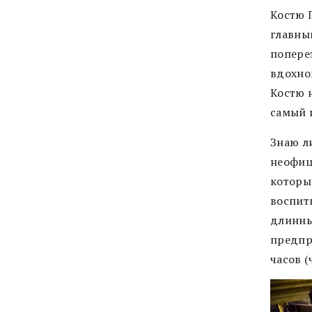
Костю 
главны
поперез
вдохно
Костю н
самый 
Знаю ли
неофиц
которы
воспит
длинны
предпр
часов (