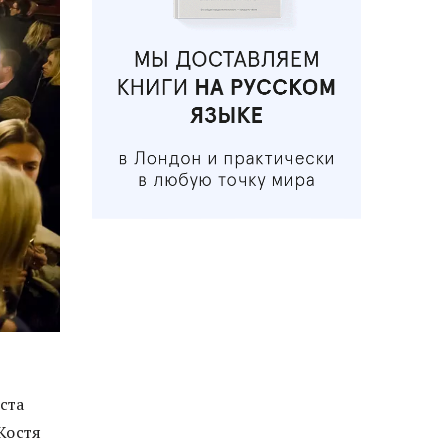
ста
Костя