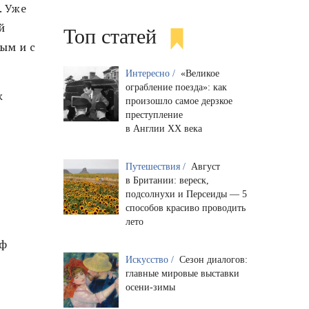
. Уже
й
Топ статей
ым и с
Интересно /
«Великое
ограбление поезда»: как
ж
произошло самое дерзкое
преступление
в Англии XX века
Путешествия /
Август
в Британии: вереск,
подсолнухи и Персеиды — 5
способов красиво проводить
лето
оф
Искусство /
Сезон диалогов:
главные мировые выставки
осени-зимы