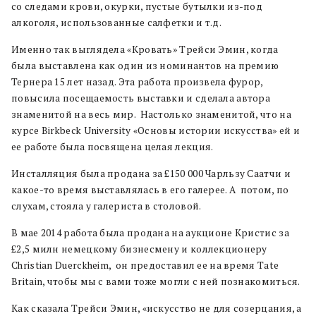
со следами крови, окурки, пустые бутылки из-под
алкоголя, использованные салфетки и т.д.
Именно так выглядела «Кровать» Трейси Эмин, когда
была выставлена как один из номинантов на премию
Тернера 15 лет назад. Эта работа произвела фурор,
повысила посещаемость выставки и сделала автора
знаменитой на весь мир. Настолько знаменитой, что на
курсе Birkbeck University «Основы истории искусства» ей и
ее работе была посвящена целая лекция.
Инсталляция была продана за £150 000 Чарльзу Саатчи и
какое-то время выставлялась в его галерее. А потом, по
слухам, стояла у галериста в столовой.
В мае 2014 работа была продана на аукционе Кристис за
£2,5 милн немецкому бизнесмену и коллекционеру
Christian Duerckheim, он предоставил ее на время Tate
Britain, чтобы мы с вами тоже могли с ней познакомиться.
Как сказала Трейси Эмин, «искусство не для созерцания, а